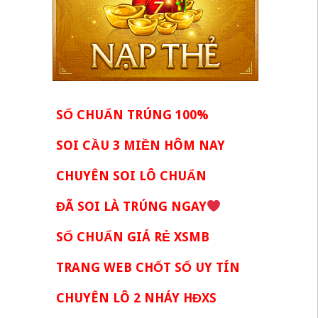
SỐ CHUẨN TRÚNG 100%
SOI CẦU 3 MIỀN HÔM NAY
CHUYÊN SOI LÔ CHUẨN
ĐÃ SOI LÀ TRÚNG NGAY
SỐ CHUẨN GIÁ RẺ XSMB
TRANG WEB CHỐT SỐ UY TÍN
CHUYÊN LÔ 2 NHÁY HĐXS