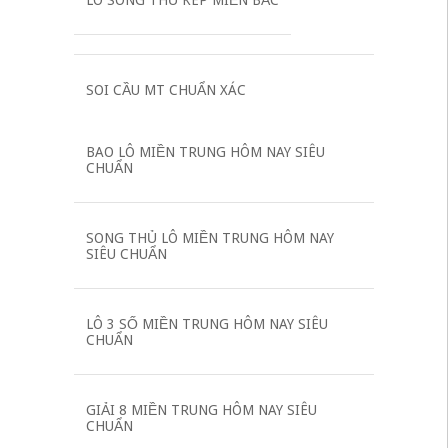
SOI CẦU MT CHUẨN XÁC
BAO LÔ MIỀN TRUNG HÔM NAY SIÊU
CHUẨN
SONG THỦ LÔ MIỀN TRUNG HÔM NAY
SIÊU CHUẨN
LÔ 3 SỐ MIỀN TRUNG HÔM NAY SIÊU
CHUẨN
GIẢI 8 MIỀN TRUNG HÔM NAY SIÊU
CHUẨN