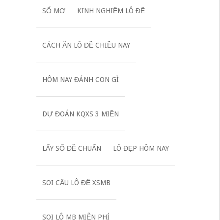
SỔ MƠ
KINH NGHIỆM LÔ ĐỀ
CÁCH ĂN LÔ ĐỀ CHIỀU NAY
HÔM NAY ĐÁNH CON GÌ
DỰ ĐOÁN KQXS 3 MIỀN
LẤY SỐ ĐỀ CHUẨN
LÔ ĐẸP HÔM NAY
SOI CẦU LÔ ĐỀ XSMB
SOI LÔ MB MIỄN PHÍ