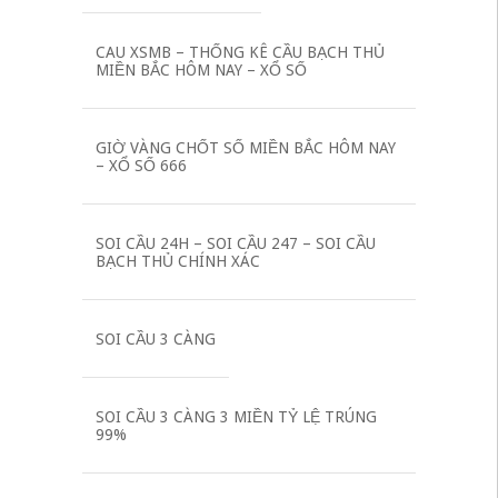
CAU XSMB – THỐNG KÊ CẦU BẠCH THỦ
MIỀN BẮC HÔM NAY – XỔ SỐ
GIỜ VÀNG CHỐT SỐ MIỀN BẮC HÔM NAY
– XỔ SỐ 666
SOI CẦU 24H – SOI CẦU 247 – SOI CẦU
BẠCH THỦ CHÍNH XÁC
SOI CẦU 3 CÀNG
SOI CẦU 3 CÀNG 3 MIỀN TỶ LỆ TRÚNG
99%