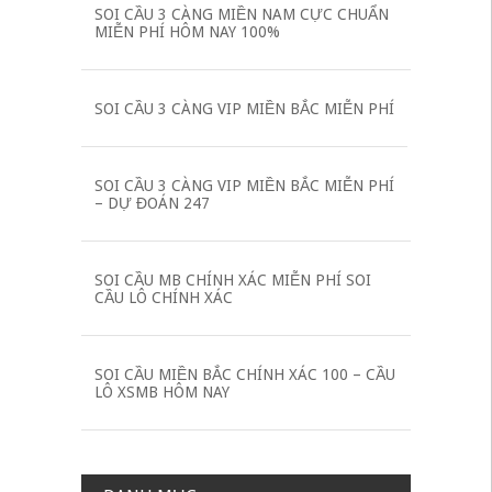
SOI CẦU 3 CÀNG MIỀN NAM CỰC CHUẨN
MIỄN PHÍ HÔM NAY 100%
SOI CẦU 3 CÀNG VIP MIỀN BẮC MIỄN PHÍ
SOI CẦU 3 CÀNG VIP MIỀN BẮC MIỄN PHÍ
– DỰ ĐOÁN 247
SOI CẦU MB CHÍNH XÁC MIỄN PHÍ SOI
CẦU LÔ CHÍNH XÁC
SOI CẦU MIỀN BẮC CHÍNH XÁC 100 – CẦU
LÔ XSMB HÔM NAY