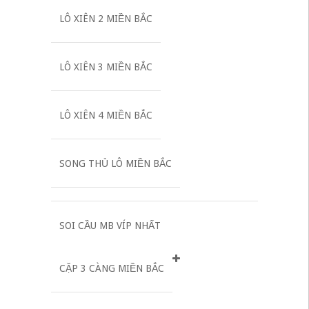
LÔ XIÊN 2 MIỀN BẮC
LÔ XIÊN 3 MIỀN BẮC
LÔ XIÊN 4 MIỀN BẮC
SONG THỦ LÔ MIỀN BẮC
SOI CẦU MB VÍP NHẤT
CẶP 3 CÀNG MIỀN BẮC