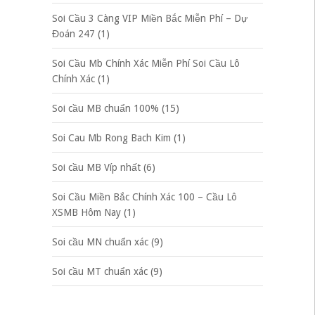
Soi Cầu 3 Càng VIP Miền Bắc Miễn Phí – Dự
Đoán 247
(1)
Soi Cầu Mb Chính Xác Miễn Phí Soi Cầu Lô
Chính Xác
(1)
Soi cầu MB chuẩn 100%
(15)
Soi Cau Mb Rong Bach Kim
(1)
Soi cầu MB Víp nhất
(6)
Soi Cầu Miền Bắc Chính Xác 100 – Cầu Lô
XSMB Hôm Nay
(1)
Soi cầu MN chuẩn xác
(9)
Soi cầu MT chuẩn xác
(9)