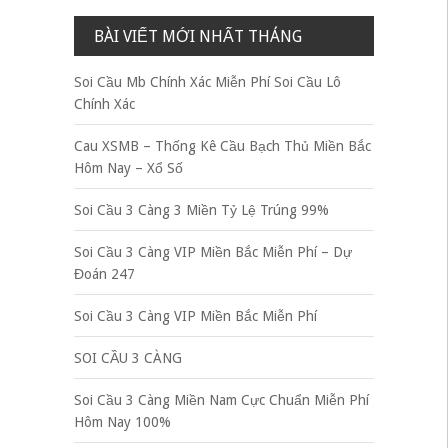
BÀI VIẾT MỚI NHẤT THÁNG
Soi Cầu Mb Chính Xác Miễn Phí Soi Cầu Lô
Chính Xác
Cau XSMB – Thống Kê Cầu Bạch Thủ Miền Bắc
Hôm Nay – Xổ Số
Soi Cầu 3 Càng 3 Miền Tỷ Lệ Trúng 99%
Soi Cầu 3 Càng VIP Miền Bắc Miễn Phí – Dự
Đoán 247
Soi Cầu 3 Càng VIP Miền Bắc Miễn Phí
SOI CẦU 3 CÀNG
Soi Cầu 3 Càng Miền Nam Cực Chuẩn Miễn Phí
Hôm Nay 100%