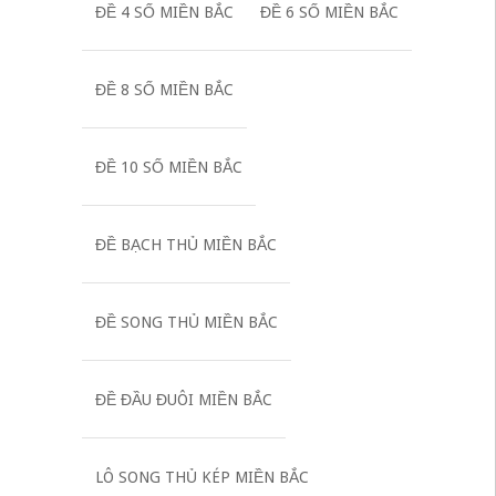
ĐỀ 4 SỐ MIỀN BẮC
ĐỀ 6 SỐ MIỀN BẮC
ĐỀ 8 SỐ MIỀN BẮC
ĐỀ 10 SỐ MIỀN BẮC
ĐỀ BẠCH THỦ MIỀN BẮC
ĐỀ SONG THỦ MIỀN BẮC
ĐỀ ĐẦU ĐUÔI MIỀN BẮC
LÔ SONG THỦ KÉP MIỀN BẮC