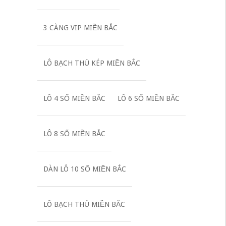
3 CÀNG VIP MIỀN BẮC
LÔ BẠCH THỦ KÉP MIỀN BẮC
LÔ 4 SỐ MIỀN BẮC
LÔ 6 SỐ MIỀN BẮC
LÔ 8 SỐ MIỀN BẮC
DÀN LÔ 10 SỐ MIỀN BẮC
LÔ BẠCH THỦ MIỀN BẮC