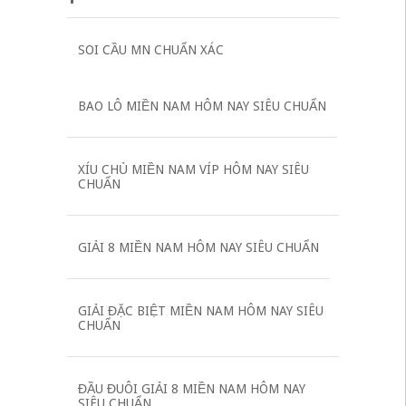
SOI CẦU MN CHUẨN XÁC
BAO LÔ MIỀN NAM HÔM NAY SIÊU CHUẨN
XÍU CHỦ MIỀN NAM VÍP HÔM NAY SIÊU
CHUẨN
GIẢI 8 MIỀN NAM HÔM NAY SIÊU CHUẨN
GIẢI ĐẶC BIỆT MIỀN NAM HÔM NAY SIÊU
CHUẨN
ĐẦU ĐUÔI GIẢI 8 MIỀN NAM HÔM NAY
SIÊU CHUẨN