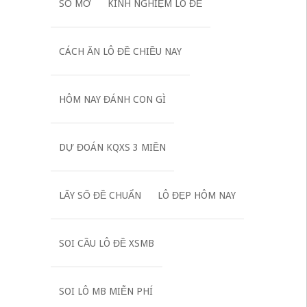
SỔ MƠ
KINH NGHIỆM LÔ ĐỀ
CÁCH ĂN LÔ ĐỀ CHIỀU NAY
HÔM NAY ĐÁNH CON GÌ
DỰ ĐOÁN KQXS 3 MIỀN
LẤY SỐ ĐỀ CHUẨN
LÔ ĐẸP HÔM NAY
SOI CẦU LÔ ĐỀ XSMB
SOI LÔ MB MIỄN PHÍ