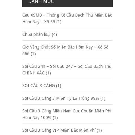
DANH MỤC
Cau XSMB – Thống Kê Cầu Bạch Thủ Miền Bắc
Hôm Nay – Xổ Số
(1)
Chưa phân loại
(4)
Giờ Vàng Chốt Số Miền Bắc Hôm Nay – Xổ Số
666
(1)
Soi Cầu 24h – Soi Cầu 247 – Soi Cầu Bạch Thủ
CHÍNH XÁC
(1)
SOI CẦU 3 CÀNG
(1)
Soi Cầu 3 Càng 3 Miền Tỷ Lệ Trúng 99%
(1)
Soi Cầu 3 Càng Miền Nam Cực Chuẩn Miễn Phí
Hôm Nay 100%
(1)
Soi Cầu 3 Càng VIP Miền Bắc Miễn Phí
(1)