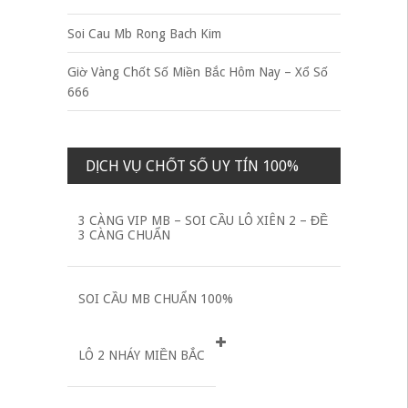
Soi Cau Mb Rong Bach Kim
Giờ Vàng Chốt Số Miền Bắc Hôm Nay – Xổ Số
666
DỊCH VỤ CHỐT SỐ UY TÍN 100%
3 CÀNG VIP MB – SOI CẦU LÔ XIÊN 2 – ĐỀ
3 CÀNG CHUẨN
SOI CẦU MB CHUẨN 100%
LÔ 2 NHÁY MIỀN BẮC