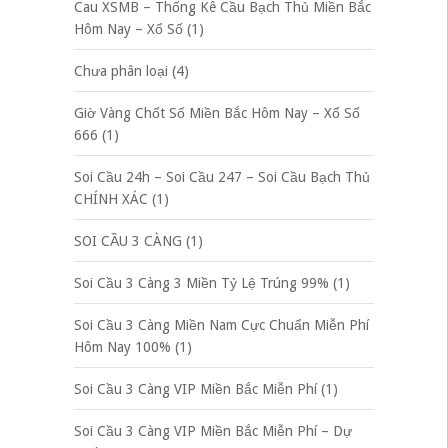
Cau XSMB – Thống Kê Cầu Bạch Thủ Miền Bắc
Hôm Nay – Xổ Số
(1)
Chưa phân loại
(4)
Giờ Vàng Chốt Số Miền Bắc Hôm Nay – Xổ Số
666
(1)
Soi Cầu 24h – Soi Cầu 247 – Soi Cầu Bạch Thủ
CHÍNH XÁC
(1)
SOI CẦU 3 CÀNG
(1)
Soi Cầu 3 Càng 3 Miền Tỷ Lệ Trúng 99%
(1)
Soi Cầu 3 Càng Miền Nam Cực Chuẩn Miễn Phí
Hôm Nay 100%
(1)
Soi Cầu 3 Càng VIP Miền Bắc Miễn Phí
(1)
Soi Cầu 3 Càng VIP Miền Bắc Miễn Phí – Dự