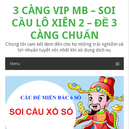
Skip
3 CÀNG VIP MB – SOI
to
content
CẦU LÔ XIÊN 2 – ĐỀ 3
CÀNG CHUẨN
Chúng tôi cam kết đem đến cho họ những trải nghiệm và
lợi nhuận tuyệt vời nhất khi sử dụng dịch vụ.
Menu