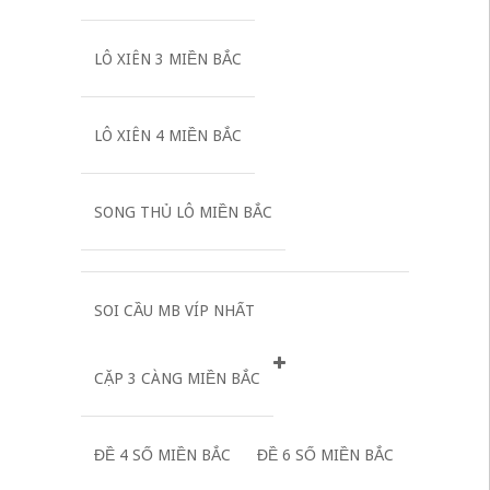
LÔ XIÊN 3 MIỀN BẮC
LÔ XIÊN 4 MIỀN BẮC
SONG THỦ LÔ MIỀN BẮC
SOI CẦU MB VÍP NHẤT
CẶP 3 CÀNG MIỀN BẮC
ĐỀ 4 SỐ MIỀN BẮC
ĐỀ 6 SỐ MIỀN BẮC