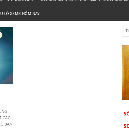
ẦU LÔ XSMB HÔM NAY
Tìm
kiế
cho
ÚNG
S
Í CAO
ÁC BẠN
S