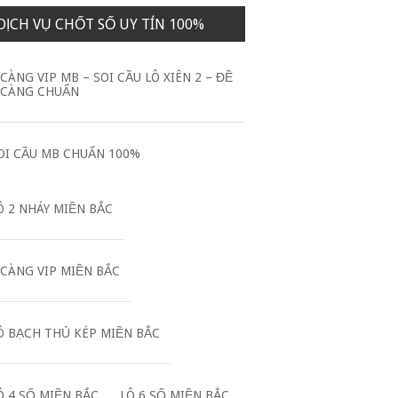
DỊCH VỤ CHỐT SỐ UY TÍN 100%
 CÀNG VIP MB – SOI CẦU LÔ XIÊN 2 – ĐỀ
 CÀNG CHUẨN
OI CẦU MB CHUẨN 100%
Ô 2 NHÁY MIỀN BẮC
 CÀNG VIP MIỀN BẮC
Ô BẠCH THỦ KÉP MIỀN BẮC
Ô 4 SỐ MIỀN BẮC
LÔ 6 SỐ MIỀN BẮC