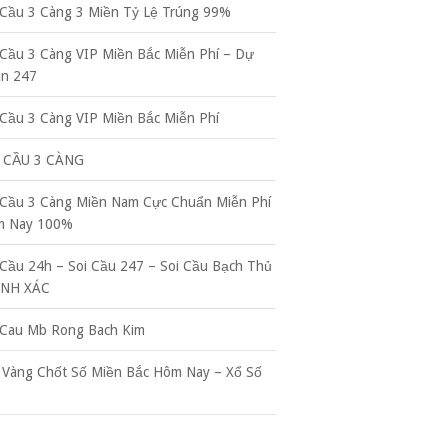
 Cầu 3 Càng 3 Miền Tỷ Lệ Trúng 99%
 Cầu 3 Càng VIP Miền Bắc Miễn Phí – Dự
n 247
 Cầu 3 Càng VIP Miền Bắc Miễn Phí
 CẦU 3 CÀNG
 Cầu 3 Càng Miền Nam Cực Chuẩn Miễn Phí
m Nay 100%
 Cầu 24h – Soi Cầu 247 – Soi Cầu Bạch Thủ
ÍNH XÁC
 Cau Mb Rong Bach Kim
 Vàng Chốt Số Miền Bắc Hôm Nay – Xổ Số