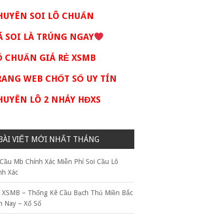
HUYÊN SOI LÔ CHUẨN
Ã SOI LÀ TRÚNG NGAY
Ố CHUẨN GIÁ RẺ XSMB
RANG WEB CHỐT SỐ UY TÍN
HUYÊN LÔ 2 NHÁY HĐXS
BÀI VIẾT MỚI NHẤT THÁNG
 Cầu Mb Chính Xác Miễn Phí Soi Cầu Lô
nh Xác
 XSMB – Thống Kê Cầu Bạch Thủ Miền Bắc
 Nay – Xổ Số