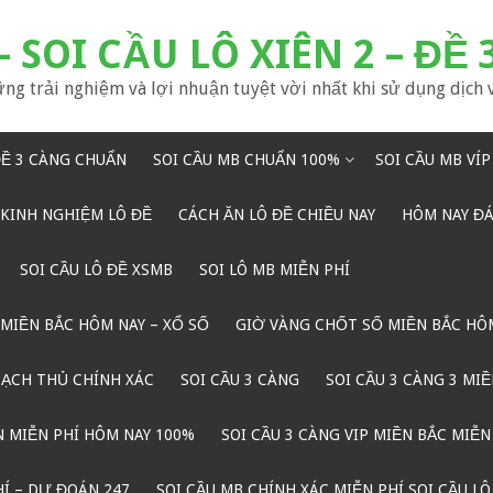
– SOI CẦU LÔ XIÊN 2 – Đ
ng trải nghiệm và lợi nhuận tuyệt vời nhất khi sử dụng dịch 
 ĐỀ 3 CÀNG CHUẨN
SOI CẦU MB CHUẨN 100%
SOI CẦU MB VÍ
KINH NGHIỆM LÔ ĐỀ
CÁCH ĂN LÔ ĐỀ CHIỀU NAY
HÔM NAY ĐÁ
SOI CẦU LÔ ĐỀ XSMB
SOI LÔ MB MIỄN PHÍ
MIỀN BẮC HÔM NAY – XỔ SỐ
GIỜ VÀNG CHỐT SỐ MIỀN BẮC HÔM
 BẠCH THỦ CHÍNH XÁC
SOI CẦU 3 CÀNG
SOI CẦU 3 CÀNG 3 MI
N MIỄN PHÍ HÔM NAY 100%
SOI CẦU 3 CÀNG VIP MIỀN BẮC MIỄN
HÍ – DỰ ĐOÁN 247
SOI CẦU MB CHÍNH XÁC MIỄN PHÍ SOI CẦU LÔ