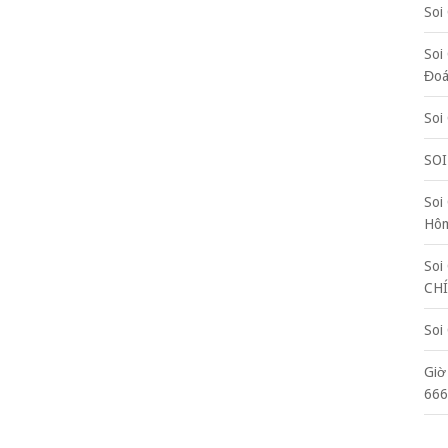
Soi
Soi
Đoá
Soi
SOI
Soi
Hô
Soi
CH
Soi
Giờ
666