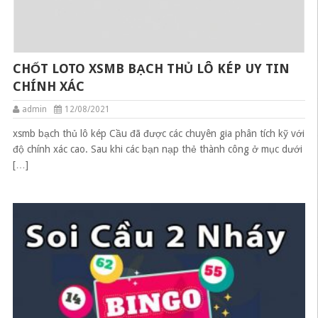
CHỐT LOTO XSMB BẠCH THỦ LÔ KÉP UY TIN
CHÍNH XÁC
admin
12/08/2021
xsmb bạch thủ lô kép Cầu đã được các chuyên gia phân tích kỹ với
độ chính xác cao. Sau khi các bạn nạp thẻ thành công ở mục dưới
[…]