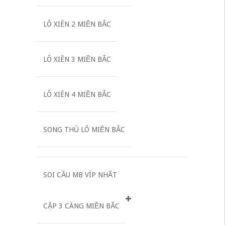
LÔ XIÊN 2 MIỀN BẮC
LÔ XIÊN 3 MIỀN BẮC
LÔ XIÊN 4 MIỀN BẮC
SONG THỦ LÔ MIỀN BẮC
SOI CẦU MB VÍP NHẤT
CẶP 3 CÀNG MIỀN BẮC