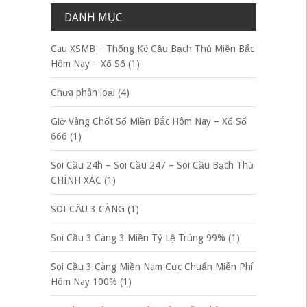
DANH MỤC
Cau XSMB – Thống Kê Cầu Bạch Thủ Miền Bắc
Hôm Nay – Xổ Số
(1)
Chưa phân loại
(4)
Giờ Vàng Chốt Số Miền Bắc Hôm Nay – Xổ Số
666
(1)
Soi Cầu 24h – Soi Cầu 247 – Soi Cầu Bạch Thủ
CHÍNH XÁC
(1)
SOI CẦU 3 CÀNG
(1)
Soi Cầu 3 Càng 3 Miền Tỷ Lệ Trúng 99%
(1)
Soi Cầu 3 Càng Miền Nam Cực Chuẩn Miễn Phí
Hôm Nay 100%
(1)