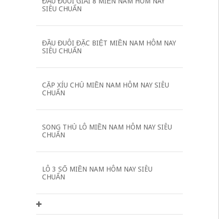
ĐẦU ĐUÔI GIẢI 8 MIỀN NAM HÔM NAY
SIÊU CHUẨN
ĐẦU ĐUÔI ĐẶC BIỆT MIỀN NAM HÔM NAY
SIÊU CHUẨN
CẶP XÍU CHỦ MIỀN NAM HÔM NAY SIÊU
CHUẨN
SONG THỦ LÔ MIỀN NAM HÔM NAY SIÊU
CHUẨN
LÔ 3 SỐ MIỀN NAM HÔM NAY SIÊU
CHUẨN