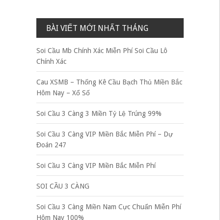
BÀI VIẾT MỚI NHẤT THÁNG
Soi Cầu Mb Chính Xác Miễn Phí Soi Cầu Lô
Chính Xác
Cau XSMB – Thống Kê Cầu Bạch Thủ Miền Bắc
Hôm Nay – Xổ Số
Soi Cầu 3 Càng 3 Miền Tỷ Lệ Trúng 99%
Soi Cầu 3 Càng VIP Miền Bắc Miễn Phí – Dự
Đoán 247
Soi Cầu 3 Càng VIP Miền Bắc Miễn Phí
SOI CẦU 3 CÀNG
Soi Cầu 3 Càng Miền Nam Cực Chuẩn Miễn Phí
Hôm Nay 100%