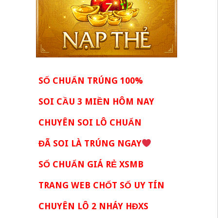
SỐ CHUẨN TRÚNG 100%
SOI CẦU 3 MIỀN HÔM NAY
CHUYÊN SOI LÔ CHUẨN
ĐÃ SOI LÀ TRÚNG NGAY
SỐ CHUẨN GIÁ RẺ XSMB
TRANG WEB CHỐT SỐ UY TÍN
CHUYÊN LÔ 2 NHÁY HĐXS