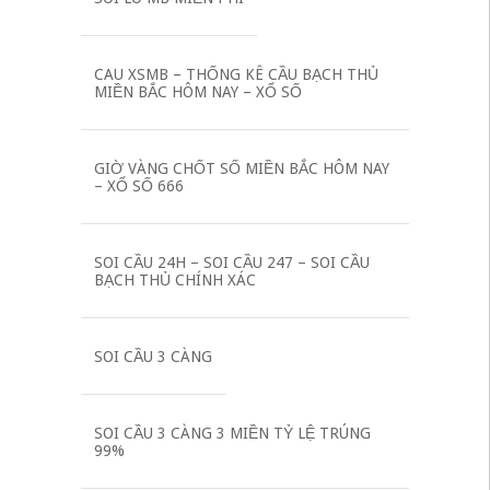
CAU XSMB – THỐNG KÊ CẦU BẠCH THỦ
MIỀN BẮC HÔM NAY – XỔ SỐ
GIỜ VÀNG CHỐT SỐ MIỀN BẮC HÔM NAY
– XỔ SỐ 666
SOI CẦU 24H – SOI CẦU 247 – SOI CẦU
BẠCH THỦ CHÍNH XÁC
SOI CẦU 3 CÀNG
SOI CẦU 3 CÀNG 3 MIỀN TỶ LỆ TRÚNG
99%