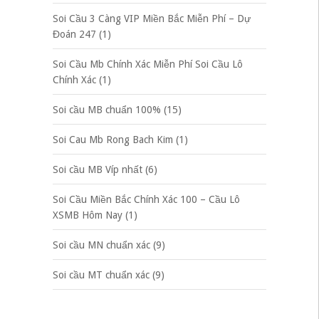
Soi Cầu 3 Càng VIP Miền Bắc Miễn Phí – Dự
Đoán 247
(1)
Soi Cầu Mb Chính Xác Miễn Phí Soi Cầu Lô
Chính Xác
(1)
Soi cầu MB chuẩn 100%
(15)
Soi Cau Mb Rong Bach Kim
(1)
Soi cầu MB Víp nhất
(6)
Soi Cầu Miền Bắc Chính Xác 100 – Cầu Lô
XSMB Hôm Nay
(1)
Soi cầu MN chuẩn xác
(9)
Soi cầu MT chuẩn xác
(9)