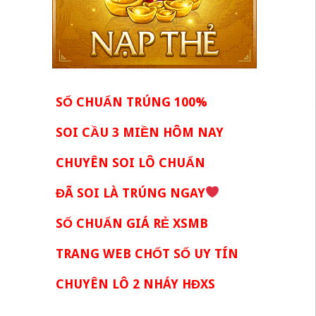
SỐ CHUẨN TRÚNG 100%
SOI CẦU 3 MIỀN HÔM NAY
CHUYÊN SOI LÔ CHUẨN
ĐÃ SOI LÀ TRÚNG NGAY
SỐ CHUẨN GIÁ RẺ XSMB
TRANG WEB CHỐT SỐ UY TÍN
CHUYÊN LÔ 2 NHÁY HĐXS