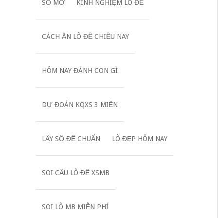
SỔ MƠ
KINH NGHIỆM LÔ ĐỀ
CÁCH ĂN LÔ ĐỀ CHIỀU NAY
HÔM NAY ĐÁNH CON GÌ
DỰ ĐOÁN KQXS 3 MIỀN
LẤY SỐ ĐỀ CHUẨN
LÔ ĐẸP HÔM NAY
SOI CẦU LÔ ĐỀ XSMB
SOI LÔ MB MIỄN PHÍ