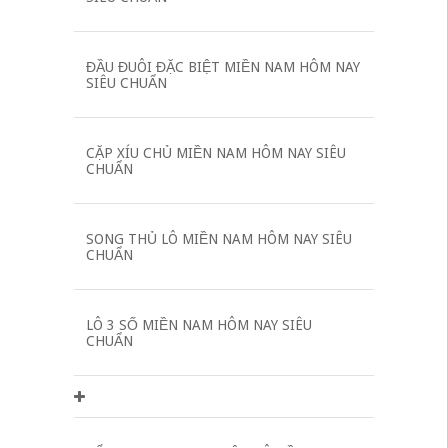
ĐẦU ĐUÔI ĐẶC BIỆT MIỀN NAM HÔM NAY
SIÊU CHUẨN
CẶP XÍU CHỦ MIỀN NAM HÔM NAY SIÊU
CHUẨN
SONG THỦ LÔ MIỀN NAM HÔM NAY SIÊU
CHUẨN
LÔ 3 SỐ MIỀN NAM HÔM NAY SIÊU
CHUẨN