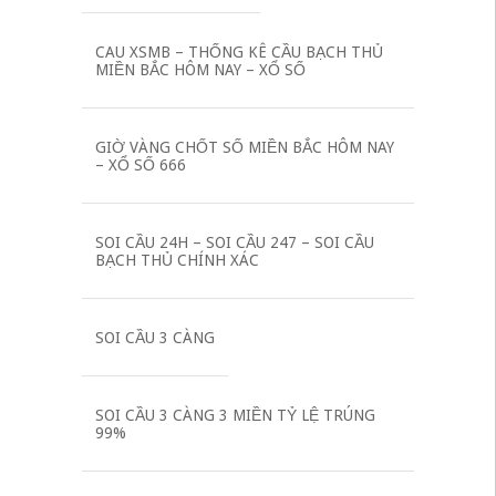
CAU XSMB – THỐNG KÊ CẦU BẠCH THỦ
MIỀN BẮC HÔM NAY – XỔ SỐ
GIỜ VÀNG CHỐT SỐ MIỀN BẮC HÔM NAY
– XỔ SỐ 666
SOI CẦU 24H – SOI CẦU 247 – SOI CẦU
BẠCH THỦ CHÍNH XÁC
SOI CẦU 3 CÀNG
SOI CẦU 3 CÀNG 3 MIỀN TỶ LỆ TRÚNG
99%