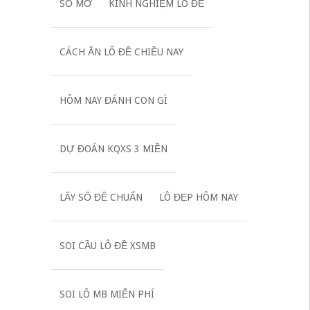
SỔ MƠ
KINH NGHIỆM LÔ ĐỀ
CÁCH ĂN LÔ ĐỀ CHIỀU NAY
HÔM NAY ĐÁNH CON GÌ
DỰ ĐOÁN KQXS 3 MIỀN
LẤY SỐ ĐỀ CHUẨN
LÔ ĐẸP HÔM NAY
SOI CẦU LÔ ĐỀ XSMB
SOI LÔ MB MIỄN PHÍ