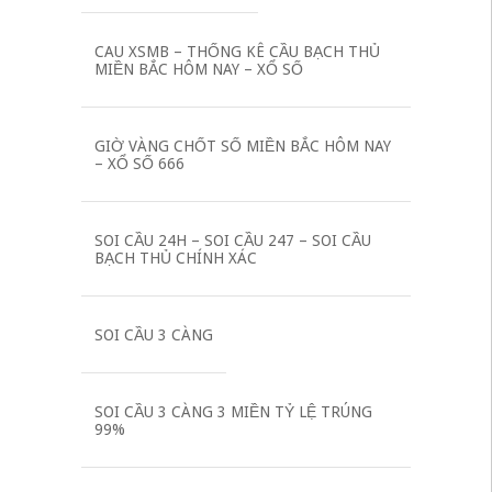
CAU XSMB – THỐNG KÊ CẦU BẠCH THỦ
MIỀN BẮC HÔM NAY – XỔ SỐ
GIỜ VÀNG CHỐT SỐ MIỀN BẮC HÔM NAY
– XỔ SỐ 666
SOI CẦU 24H – SOI CẦU 247 – SOI CẦU
BẠCH THỦ CHÍNH XÁC
SOI CẦU 3 CÀNG
SOI CẦU 3 CÀNG 3 MIỀN TỶ LỆ TRÚNG
99%