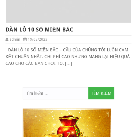
DÀN LÔ 10 SỐ MIỀN BẮC
admin
19/03/2023
DÀN LÔ 10 SỐ MIỀN BẮC – CẦU CỦA CHÚNG TÔI LUÔN CAM
KẾT CHUẨN NHẤT. CHI PHÍ CAO NHƯNG MANG LẠI HIỆU QUẢ
CAO CHO CÁC BẠN CHƠI TO. […]
Tìm
kiếm
cho: