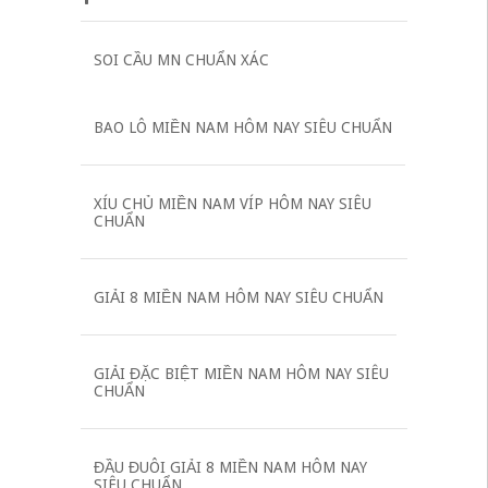
SOI CẦU MN CHUẨN XÁC
BAO LÔ MIỀN NAM HÔM NAY SIÊU CHUẨN
XÍU CHỦ MIỀN NAM VÍP HÔM NAY SIÊU
CHUẨN
GIẢI 8 MIỀN NAM HÔM NAY SIÊU CHUẨN
GIẢI ĐẶC BIỆT MIỀN NAM HÔM NAY SIÊU
CHUẨN
ĐẦU ĐUÔI GIẢI 8 MIỀN NAM HÔM NAY
SIÊU CHUẨN