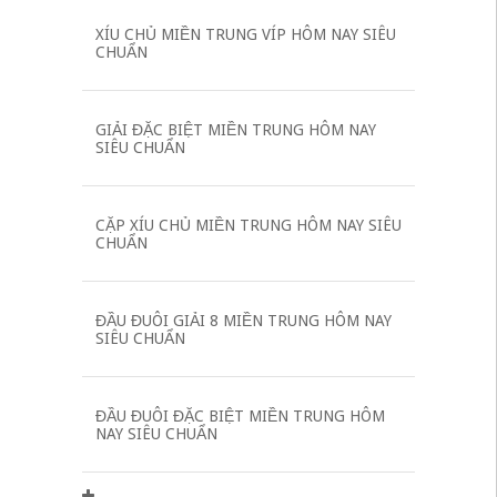
XÍU CHỦ MIỀN TRUNG VÍP HÔM NAY SIÊU
CHUẨN
GIẢI ĐẶC BIỆT MIỀN TRUNG HÔM NAY
SIÊU CHUẨN
CẶP XÍU CHỦ MIỀN TRUNG HÔM NAY SIÊU
CHUẨN
ĐẦU ĐUÔI GIẢI 8 MIỀN TRUNG HÔM NAY
SIÊU CHUẨN
ĐẦU ĐUÔI ĐẶC BIỆT MIỀN TRUNG HÔM
NAY SIÊU CHUẨN