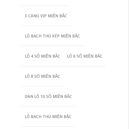
3 CÀNG VIP MIỀN BẮC
LÔ BẠCH THỦ KÉP MIỀN BẮC
LÔ 4 SỐ MIỀN BẮC
LÔ 6 SỐ MIỀN BẮC
LÔ 8 SỐ MIỀN BẮC
DÀN LÔ 10 SỐ MIỀN BẮC
LÔ BẠCH THỦ MIỀN BẮC