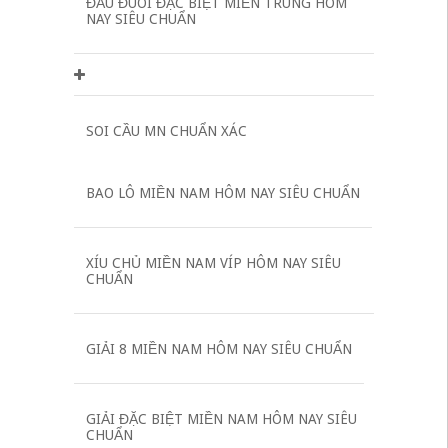
ĐẦU ĐUÔI ĐẶC BIỆT MIỀN TRUNG HÔM
NAY SIÊU CHUẨN
SOI CẦU MN CHUẨN XÁC
BAO LÔ MIỀN NAM HÔM NAY SIÊU CHUẨN
XÍU CHỦ MIỀN NAM VÍP HÔM NAY SIÊU
CHUẨN
GIẢI 8 MIỀN NAM HÔM NAY SIÊU CHUẨN
GIẢI ĐẶC BIỆT MIỀN NAM HÔM NAY SIÊU
CHUẨN