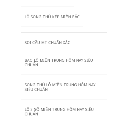
LÔ SONG THỦ KÉP MIỀN BẮC
SOI CẦU MT CHUẨN XÁC
BAO LÔ MIỀN TRUNG HÔM NAY SIÊU
CHUẨN
SONG THỦ LÔ MIỀN TRUNG HÔM NAY
SIÊU CHUẨN
LÔ 3 SỐ MIỀN TRUNG HÔM NAY SIÊU
CHUẨN