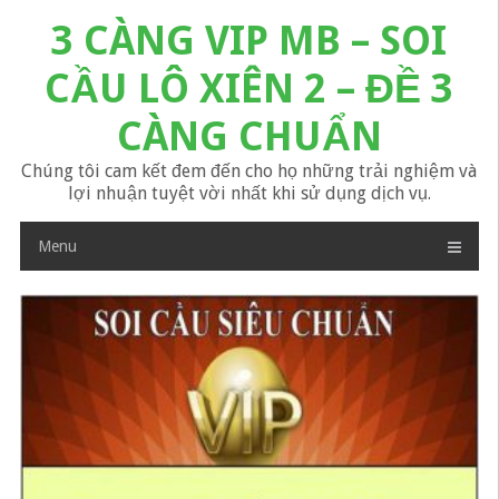
Skip
3 CÀNG VIP MB – SOI
to
content
CẦU LÔ XIÊN 2 – ĐỀ 3
CÀNG CHUẨN
Chúng tôi cam kết đem đến cho họ những trải nghiệm và
lợi nhuận tuyệt vời nhất khi sử dụng dịch vụ.
Menu