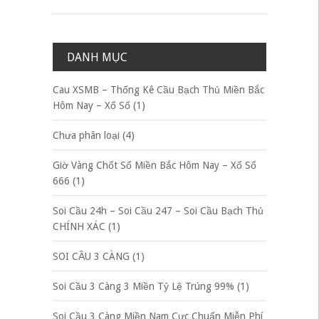
DANH MỤC
Cau XSMB – Thống Kê Cầu Bạch Thủ Miền Bắc
Hôm Nay – Xổ Số
(1)
Chưa phân loại
(4)
Giờ Vàng Chốt Số Miền Bắc Hôm Nay – Xổ Số
666
(1)
Soi Cầu 24h – Soi Cầu 247 – Soi Cầu Bạch Thủ
CHÍNH XÁC
(1)
SOI CẦU 3 CÀNG
(1)
Soi Cầu 3 Càng 3 Miền Tỷ Lệ Trúng 99%
(1)
Soi Cầu 3 Càng Miền Nam Cực Chuẩn Miễn Phí