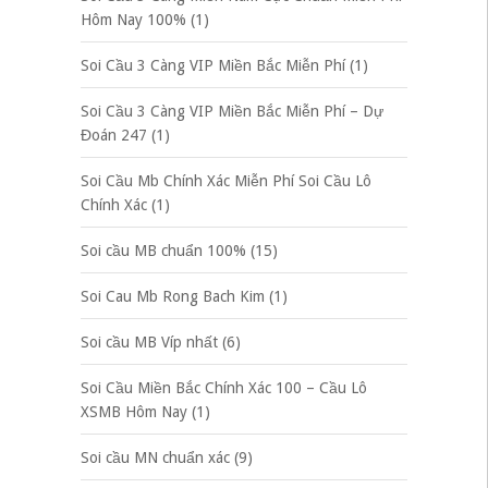
Hôm Nay 100%
(1)
Soi Cầu 3 Càng VIP Miền Bắc Miễn Phí
(1)
Soi Cầu 3 Càng VIP Miền Bắc Miễn Phí – Dự
Đoán 247
(1)
Soi Cầu Mb Chính Xác Miễn Phí Soi Cầu Lô
Chính Xác
(1)
Soi cầu MB chuẩn 100%
(15)
Soi Cau Mb Rong Bach Kim
(1)
Soi cầu MB Víp nhất
(6)
Soi Cầu Miền Bắc Chính Xác 100 – Cầu Lô
XSMB Hôm Nay
(1)
Soi cầu MN chuẩn xác
(9)