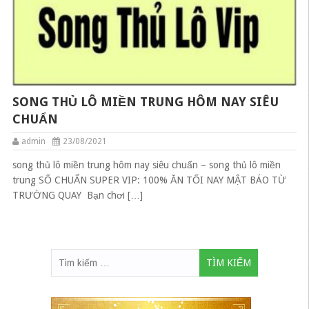
SONG THỦ LÔ MIỀN TRUNG HÔM NAY SIÊU
CHUẨN
admin
23/08/2021
song thủ lô miền trung hôm nay siêu chuẩn – song thủ lô miền
trung SỐ CHUẨN SUPER VIP: 100% ĂN TỐI NAY MẬT BÁO TỪ
TRƯỜNG QUAY Bạn chơi […]
Tìm
kiếm
cho: