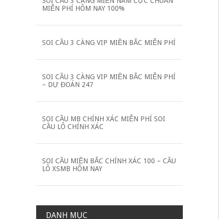
SOI CẦU 3 CÀNG MIỀN NAM CỰC CHUẨN
MIỄN PHÍ HÔM NAY 100%
SOI CẦU 3 CÀNG VIP MIỀN BẮC MIỄN PHÍ
SOI CẦU 3 CÀNG VIP MIỀN BẮC MIỄN PHÍ
– DỰ ĐOÁN 247
SOI CẦU MB CHÍNH XÁC MIỄN PHÍ SOI
CẦU LÔ CHÍNH XÁC
SOI CẦU MIỀN BẮC CHÍNH XÁC 100 – CẦU
LÔ XSMB HÔM NAY
DANH MỤC