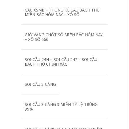
CAU XSMB – THỐNG KÊ CẦU BẠCH THỦ
MIỀN BẮC HÔM NAY – XỔ SỐ
GIỜ VÀNG CHỐT SỐ MIỀN BẮC HÔM NAY
– XỔ SỐ 666
SOI CẦU 24H – SOI CẦU 247 – SOI CẦU
BẠCH THỦ CHÍNH XÁC
SOI CẦU 3 CÀNG
SOI CẦU 3 CÀNG 3 MIỀN TỶ LỆ TRÚNG
99%