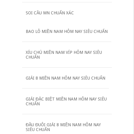
SOI CẦU MN CHUẨN XÁC
BAO LÔ MIỀN NAM HÔM NAY SIÊU CHUẨN
XÍU CHỦ MIỀN NAM VÍP HÔM NAY SIÊU
CHUẨN
GIẢI 8 MIỀN NAM HÔM NAY SIÊU CHUẨN
GIẢI ĐẶC BIỆT MIỀN NAM HÔM NAY SIÊU
CHUẨN
ĐẦU ĐUÔI GIẢI 8 MIỀN NAM HÔM NAY
SIÊU CHUẨN