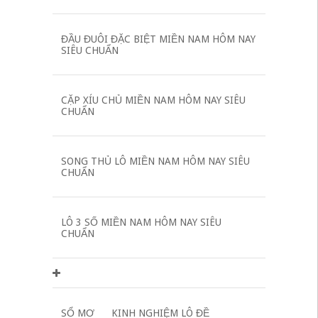
ĐẦU ĐUÔI ĐẶC BIỆT MIỀN NAM HÔM NAY
SIÊU CHUẨN
CẶP XÍU CHỦ MIỀN NAM HÔM NAY SIÊU
CHUẨN
SONG THỦ LÔ MIỀN NAM HÔM NAY SIÊU
CHUẨN
LÔ 3 SỐ MIỀN NAM HÔM NAY SIÊU
CHUẨN
SỔ MƠ
KINH NGHIỆM LÔ ĐỀ