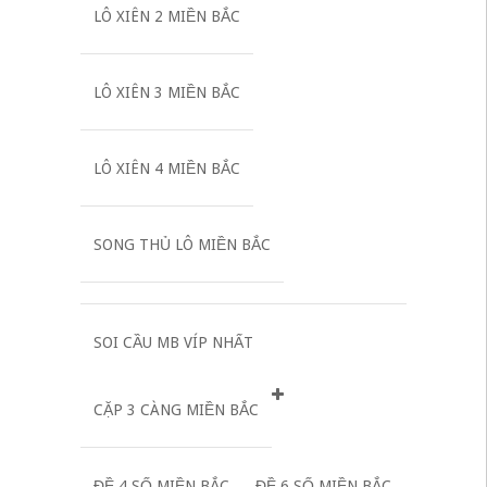
LÔ XIÊN 2 MIỀN BẮC
LÔ XIÊN 3 MIỀN BẮC
LÔ XIÊN 4 MIỀN BẮC
SONG THỦ LÔ MIỀN BẮC
SOI CẦU MB VÍP NHẤT
CẶP 3 CÀNG MIỀN BẮC
ĐỀ 4 SỐ MIỀN BẮC
ĐỀ 6 SỐ MIỀN BẮC