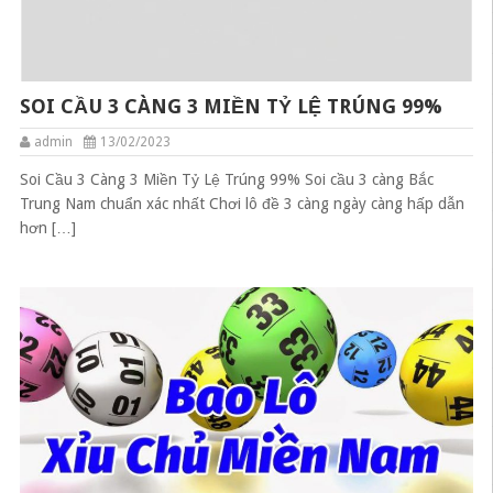
SOI CẦU 3 CÀNG 3 MIỀN TỶ LỆ TRÚNG 99%
admin
13/02/2023
Soi Cầu 3 Càng 3 Miền Tỷ Lệ Trúng 99% Soi cầu 3 càng Bắc
Trung Nam chuẩn xác nhất Chơi lô đề 3 càng ngày càng hấp dẫn
hơn […]