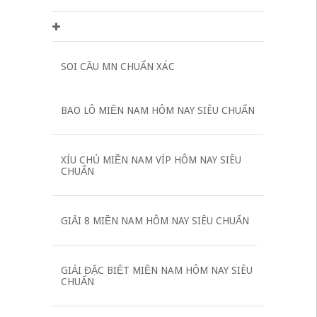
SOI CẦU MN CHUẨN XÁC
BAO LÔ MIỀN NAM HÔM NAY SIÊU CHUẨN
XÍU CHỦ MIỀN NAM VÍP HÔM NAY SIÊU
CHUẨN
GIẢI 8 MIỀN NAM HÔM NAY SIÊU CHUẨN
GIẢI ĐẶC BIỆT MIỀN NAM HÔM NAY SIÊU
CHUẨN