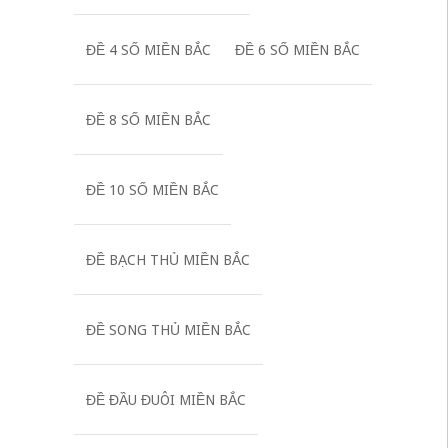
ĐỀ 4 SỐ MIỀN BẮC
ĐỀ 6 SỐ MIỀN BẮC
ĐỀ 8 SỐ MIỀN BẮC
ĐỀ 10 SỐ MIỀN BẮC
ĐỀ BẠCH THỦ MIỀN BẮC
ĐỀ SONG THỦ MIỀN BẮC
ĐỀ ĐẦU ĐUÔI MIỀN BẮC