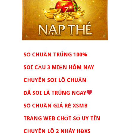
SỐ CHUẨN TRÚNG 100%
SOI CẦU 3 MIỀN HÔM NAY
CHUYÊN SOI LÔ CHUẨN
ĐÃ SOI LÀ TRÚNG NGAY
SỐ CHUẨN GIÁ RẺ XSMB
TRANG WEB CHỐT SỐ UY TÍN
CHUYÊN LÔ 2 NHÁY HĐXS