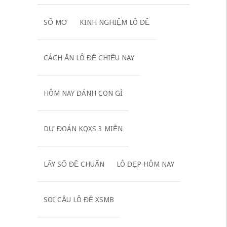
SỔ MƠ
KINH NGHIỆM LÔ ĐỀ
CÁCH ĂN LÔ ĐỀ CHIỀU NAY
HÔM NAY ĐÁNH CON GÌ
DỰ ĐOÁN KQXS 3 MIỀN
LẤY SỐ ĐỀ CHUẨN
LÔ ĐẸP HÔM NAY
SOI CẦU LÔ ĐỀ XSMB