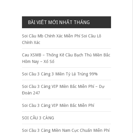
BÀI VIẾT MỚI NHẤT THÁNG
Soi Cầu Mb Chính Xác Miễn Phí Soi Cầu Lô
Chính Xác
Cau XSMB – Thống Kê Cầu Bạch Thủ Miền Bắc
Hôm Nay – Xổ Số
Soi Cầu 3 Càng 3 Miền Tỷ Lệ Trúng 99%
Soi Cầu 3 Càng VIP Miền Bắc Miễn Phí – Dự
Đoán 247
Soi Cầu 3 Càng VIP Miền Bắc Miễn Phí
SOI CẦU 3 CÀNG
Soi Cầu 3 Càng Miền Nam Cực Chuẩn Miễn Phí