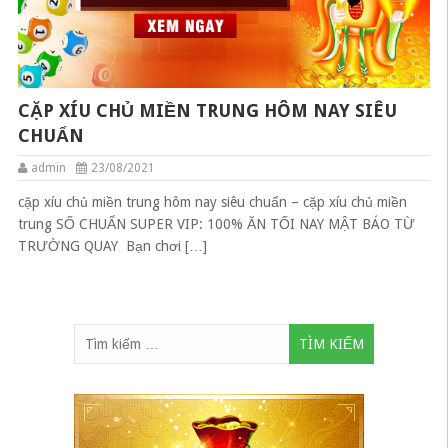
CẶP XÍU CHỦ MIỀN TRUNG HÔM NAY SIÊU
CHUẨN
admin
23/08/2021
cặp xíu chủ miền trung hôm nay siêu chuẩn – cặp xíu chủ miền
trung SỐ CHUẨN SUPER VIP: 100% ĂN TỐI NAY MẬT BÁO TỪ
TRƯỜNG QUAY Bạn chơi […]
Tìm
kiếm
cho: