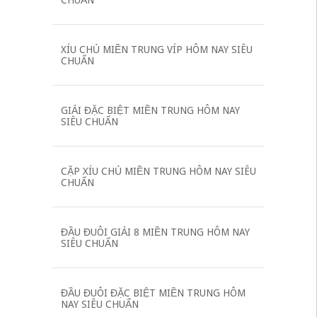
XÍU CHỦ MIỀN TRUNG VÍP HÔM NAY SIÊU
CHUẨN
GIẢI ĐẶC BIỆT MIỀN TRUNG HÔM NAY
SIÊU CHUẨN
CẶP XÍU CHỦ MIỀN TRUNG HÔM NAY SIÊU
CHUẨN
ĐẦU ĐUÔI GIẢI 8 MIỀN TRUNG HÔM NAY
SIÊU CHUẨN
ĐẦU ĐUÔI ĐẶC BIỆT MIỀN TRUNG HÔM
NAY SIÊU CHUẨN