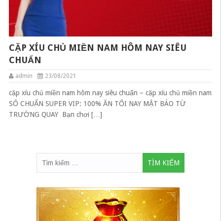
CẶP XÍU CHỦ MIỀN NAM HÔM NAY SIÊU
CHUẨN
admin
23/08/2021
cặp xíu chủ miền nam hôm nay siêu chuẩn – cặp xíu chủ miền nam
SỐ CHUẨN SUPER VIP: 100% ĂN TỐI NAY MẬT BÁO TỪ
TRƯỜNG QUAY Bạn chơi […]
Tìm
kiếm
cho: