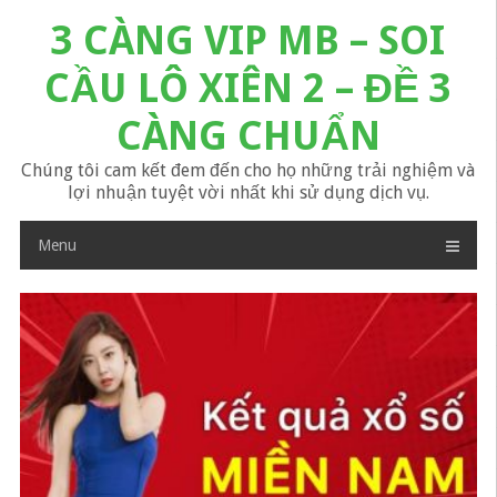
Skip
3 CÀNG VIP MB – SOI
to
content
CẦU LÔ XIÊN 2 – ĐỀ 3
CÀNG CHUẨN
Chúng tôi cam kết đem đến cho họ những trải nghiệm và
lợi nhuận tuyệt vời nhất khi sử dụng dịch vụ.
Menu