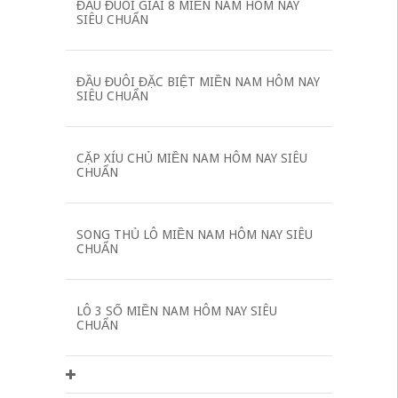
ĐẦU ĐUÔI GIẢI 8 MIỀN NAM HÔM NAY
SIÊU CHUẨN
ĐẦU ĐUÔI ĐẶC BIỆT MIỀN NAM HÔM NAY
SIÊU CHUẨN
CẶP XÍU CHỦ MIỀN NAM HÔM NAY SIÊU
CHUẨN
SONG THỦ LÔ MIỀN NAM HÔM NAY SIÊU
CHUẨN
LÔ 3 SỐ MIỀN NAM HÔM NAY SIÊU
CHUẨN