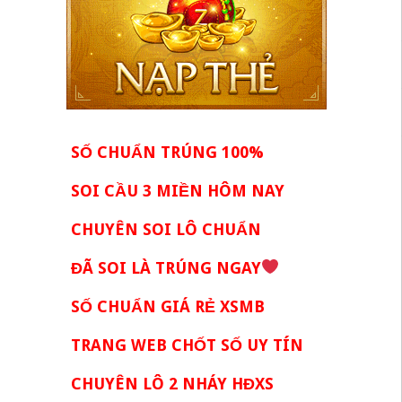
SỐ CHUẨN TRÚNG 100%
SOI CẦU 3 MIỀN HÔM NAY
CHUYÊN SOI LÔ CHUẨN
ĐÃ SOI LÀ TRÚNG NGAY
SỐ CHUẨN GIÁ RẺ XSMB
TRANG WEB CHỐT SỐ UY TÍN
CHUYÊN LÔ 2 NHÁY HĐXS