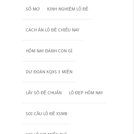
SỔ MƠ
KINH NGHIỆM LÔ ĐỀ
CÁCH ĂN LÔ ĐỀ CHIỀU NAY
HÔM NAY ĐÁNH CON GÌ
DỰ ĐOÁN KQXS 3 MIỀN
LẤY SỐ ĐỀ CHUẨN
LÔ ĐẸP HÔM NAY
SOI CẦU LÔ ĐỀ XSMB