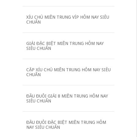
XÍU CHỦ MIỀN TRUNG VÍP HÔM NAY SIÊU
CHUẨN
GIẢI ĐẶC BIỆT MIỀN TRUNG HÔM NAY
SIÊU CHUẨN
CẶP XÍU CHỦ MIỀN TRUNG HÔM NAY SIÊU
CHUẨN
ĐẦU ĐUÔI GIẢI 8 MIỀN TRUNG HÔM NAY
SIÊU CHUẨN
ĐẦU ĐUÔI ĐẶC BIỆT MIỀN TRUNG HÔM
NAY SIÊU CHUẨN