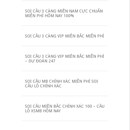
SOI CẦU 3 CÀNG MIỀN NAM CỰC CHUẨN
MIỄN PHÍ HÔM NAY 100%
SOI CẦU 3 CÀNG VIP MIỀN BẮC MIỄN PHÍ
SOI CẦU 3 CÀNG VIP MIỀN BẮC MIỄN PHÍ
– DỰ ĐOÁN 247
SOI CẦU MB CHÍNH XÁC MIỄN PHÍ SOI
CẦU LÔ CHÍNH XÁC
SOI CẦU MIỀN BẮC CHÍNH XÁC 100 – CẦU
LÔ XSMB HÔM NAY