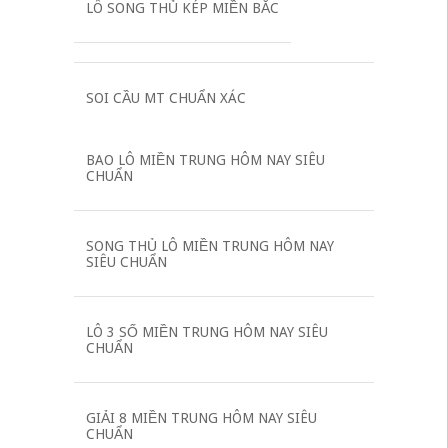
LÔ SONG THỦ KÉP MIỀN BẮC
SOI CẦU MT CHUẨN XÁC
BAO LÔ MIỀN TRUNG HÔM NAY SIÊU
CHUẨN
SONG THỦ LÔ MIỀN TRUNG HÔM NAY
SIÊU CHUẨN
LÔ 3 SỐ MIỀN TRUNG HÔM NAY SIÊU
CHUẨN
GIẢI 8 MIỀN TRUNG HÔM NAY SIÊU
CHUẨN