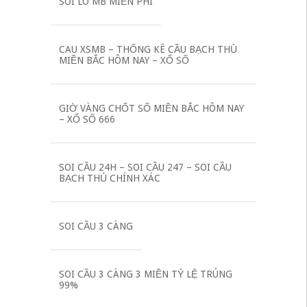
SOI LÔ MB MIỄN PHÍ
CAU XSMB – THỐNG KÊ CẦU BẠCH THỦ
MIỀN BẮC HÔM NAY – XỔ SỐ
GIỜ VÀNG CHỐT SỐ MIỀN BẮC HÔM NAY
– XỔ SỐ 666
SOI CẦU 24H – SOI CẦU 247 – SOI CẦU
BẠCH THỦ CHÍNH XÁC
SOI CẦU 3 CÀNG
SOI CẦU 3 CÀNG 3 MIỀN TỶ LỆ TRÚNG
99%