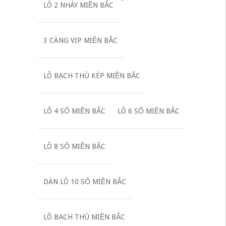
LÔ 2 NHÁY MIỀN BẮC
3 CÀNG VIP MIỀN BẮC
LÔ BẠCH THỦ KÉP MIỀN BẮC
LÔ 4 SỐ MIỀN BẮC
LÔ 6 SỐ MIỀN BẮC
LÔ 8 SỐ MIỀN BẮC
DÀN LÔ 10 SỐ MIỀN BẮC
LÔ BẠCH THỦ MIỀN BẮC