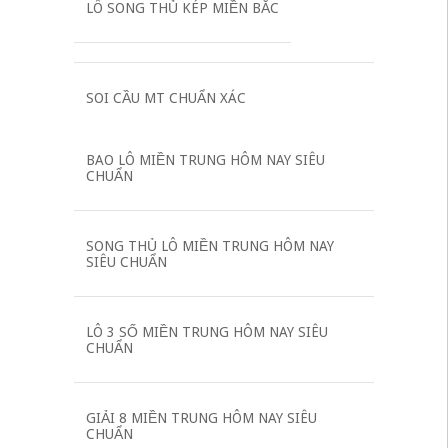
LÔ SONG THỦ KÉP MIỀN BẮC
SOI CẦU MT CHUẨN XÁC
BAO LÔ MIỀN TRUNG HÔM NAY SIÊU
CHUẨN
SONG THỦ LÔ MIỀN TRUNG HÔM NAY
SIÊU CHUẨN
LÔ 3 SỐ MIỀN TRUNG HÔM NAY SIÊU
CHUẨN
GIẢI 8 MIỀN TRUNG HÔM NAY SIÊU
CHUẨN