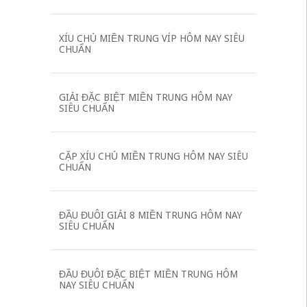
XÍU CHỦ MIỀN TRUNG VÍP HÔM NAY SIÊU
CHUẨN
GIẢI ĐẶC BIỆT MIỀN TRUNG HÔM NAY
SIÊU CHUẨN
CẶP XÍU CHỦ MIỀN TRUNG HÔM NAY SIÊU
CHUẨN
ĐẦU ĐUÔI GIẢI 8 MIỀN TRUNG HÔM NAY
SIÊU CHUẨN
ĐẦU ĐUÔI ĐẶC BIỆT MIỀN TRUNG HÔM
NAY SIÊU CHUẨN