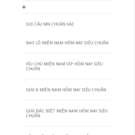
SOI CẦU MN CHUẨN XÁC
BAO LÔ MIỀN NAM HÔM NAY SIÊU CHUẨN
XÍU CHỦ MIỀN NAM VÍP HÔM NAY SIÊU
CHUẨN
GIẢI 8 MIỀN NAM HÔM NAY SIÊU CHUẨN
GIẢI ĐẶC BIỆT MIỀN NAM HÔM NAY SIÊU
CHUẨN