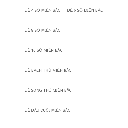
ĐỀ 4 SỐ MIỀN BẮC
ĐỀ 6 SỐ MIỀN BẮC
ĐỀ 8 SỐ MIỀN BẮC
ĐỀ 10 SỐ MIỀN BẮC
ĐỀ BẠCH THỦ MIỀN BẮC
ĐỀ SONG THỦ MIỀN BẮC
ĐỀ ĐẦU ĐUÔI MIỀN BẮC