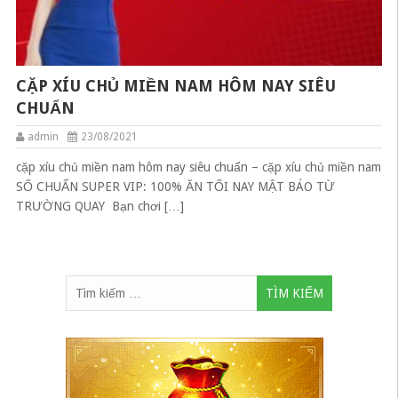
CẶP XÍU CHỦ MIỀN NAM HÔM NAY SIÊU
CHUẨN
admin
23/08/2021
cặp xíu chủ miền nam hôm nay siêu chuẩn – cặp xíu chủ miền nam
SỐ CHUẨN SUPER VIP: 100% ĂN TỐI NAY MẬT BÁO TỪ
TRƯỜNG QUAY Bạn chơi […]
Tìm
kiếm
cho: