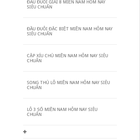
ĐẦU ĐUÔI GIẢI 8 MIỀN NAM HÔM NAY
SIÊU CHUẨN
ĐẦU ĐUÔI ĐẶC BIỆT MIỀN NAM HÔM NAY
SIÊU CHUẨN
CẶP XÍU CHỦ MIỀN NAM HÔM NAY SIÊU
CHUẨN
SONG THỦ LÔ MIỀN NAM HÔM NAY SIÊU
CHUẨN
LÔ 3 SỐ MIỀN NAM HÔM NAY SIÊU
CHUẨN