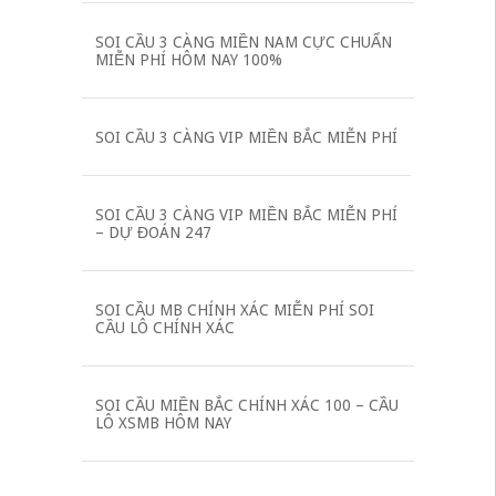
SOI CẦU 3 CÀNG MIỀN NAM CỰC CHUẨN
MIỄN PHÍ HÔM NAY 100%
SOI CẦU 3 CÀNG VIP MIỀN BẮC MIỄN PHÍ
SOI CẦU 3 CÀNG VIP MIỀN BẮC MIỄN PHÍ
– DỰ ĐOÁN 247
SOI CẦU MB CHÍNH XÁC MIỄN PHÍ SOI
CẦU LÔ CHÍNH XÁC
SOI CẦU MIỀN BẮC CHÍNH XÁC 100 – CẦU
LÔ XSMB HÔM NAY