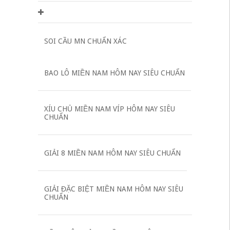
SOI CẦU MN CHUẨN XÁC
BAO LÔ MIỀN NAM HÔM NAY SIÊU CHUẨN
XÍU CHỦ MIỀN NAM VÍP HÔM NAY SIÊU
CHUẨN
GIẢI 8 MIỀN NAM HÔM NAY SIÊU CHUẨN
GIẢI ĐẶC BIỆT MIỀN NAM HÔM NAY SIÊU
CHUẨN