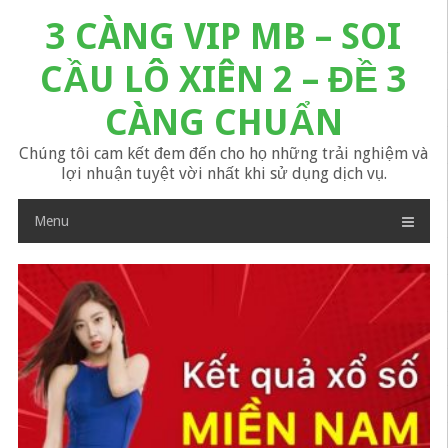
Skip
3 CÀNG VIP MB – SOI
to
content
CẦU LÔ XIÊN 2 – ĐỀ 3
CÀNG CHUẨN
Chúng tôi cam kết đem đến cho họ những trải nghiệm và
lợi nhuận tuyệt vời nhất khi sử dụng dịch vụ.
Menu