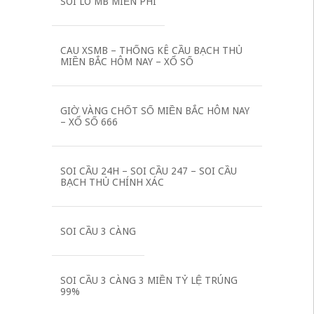
SOI LÔ MB MIỄN PHÍ
CAU XSMB – THỐNG KÊ CẦU BẠCH THỦ
MIỀN BẮC HÔM NAY – XỔ SỐ
GIỜ VÀNG CHỐT SỐ MIỀN BẮC HÔM NAY
– XỔ SỐ 666
SOI CẦU 24H – SOI CẦU 247 – SOI CẦU
BẠCH THỦ CHÍNH XÁC
SOI CẦU 3 CÀNG
SOI CẦU 3 CÀNG 3 MIỀN TỶ LỆ TRÚNG
99%