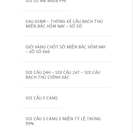
SOI LÔ MB MIỄN PHÍ
CAU XSMB – THỐNG KÊ CẦU BẠCH THỦ
MIỀN BẮC HÔM NAY – XỔ SỐ
GIỜ VÀNG CHỐT SỐ MIỀN BẮC HÔM NAY
– XỔ SỐ 666
SOI CẦU 24H – SOI CẦU 247 – SOI CẦU
BẠCH THỦ CHÍNH XÁC
SOI CẦU 3 CÀNG
SOI CẦU 3 CÀNG 3 MIỀN TỶ LỆ TRÚNG
99%