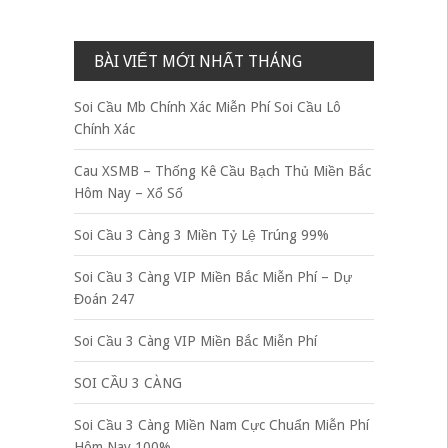
BÀI VIẾT MỚI NHẤT THÁNG
Soi Cầu Mb Chính Xác Miễn Phí Soi Cầu Lô
Chính Xác
Cau XSMB – Thống Kê Cầu Bạch Thủ Miền Bắc
Hôm Nay – Xổ Số
Soi Cầu 3 Càng 3 Miền Tỷ Lệ Trúng 99%
Soi Cầu 3 Càng VIP Miền Bắc Miễn Phí – Dự
Đoán 247
Soi Cầu 3 Càng VIP Miền Bắc Miễn Phí
SOI CẦU 3 CÀNG
Soi Cầu 3 Càng Miền Nam Cực Chuẩn Miễn Phí
Hôm Nay 100%