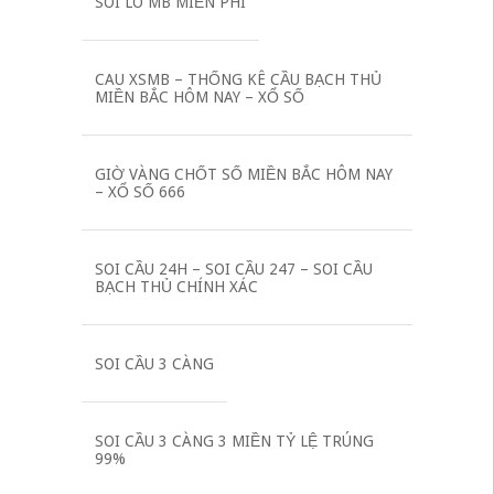
SOI LÔ MB MIỄN PHÍ
CAU XSMB – THỐNG KÊ CẦU BẠCH THỦ
MIỀN BẮC HÔM NAY – XỔ SỐ
GIỜ VÀNG CHỐT SỐ MIỀN BẮC HÔM NAY
– XỔ SỐ 666
SOI CẦU 24H – SOI CẦU 247 – SOI CẦU
BẠCH THỦ CHÍNH XÁC
SOI CẦU 3 CÀNG
SOI CẦU 3 CÀNG 3 MIỀN TỶ LỆ TRÚNG
99%