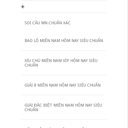
SOI CẦU MN CHUẨN XÁC
BAO LÔ MIỀN NAM HÔM NAY SIÊU CHUẨN
XÍU CHỦ MIỀN NAM VÍP HÔM NAY SIÊU
CHUẨN
GIẢI 8 MIỀN NAM HÔM NAY SIÊU CHUẨN
GIẢI ĐẶC BIỆT MIỀN NAM HÔM NAY SIÊU
CHUẨN