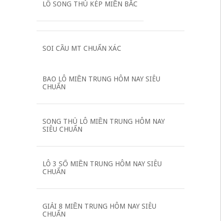
LÔ SONG THỦ KÉP MIỀN BẮC
SOI CẦU MT CHUẨN XÁC
BAO LÔ MIỀN TRUNG HÔM NAY SIÊU
CHUẨN
SONG THỦ LÔ MIỀN TRUNG HÔM NAY
SIÊU CHUẨN
LÔ 3 SỐ MIỀN TRUNG HÔM NAY SIÊU
CHUẨN
GIẢI 8 MIỀN TRUNG HÔM NAY SIÊU
CHUẨN