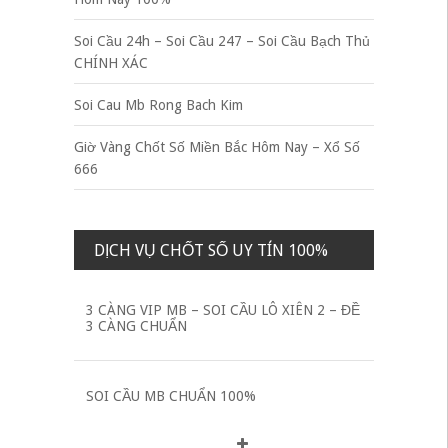
Soi Cầu 24h – Soi Cầu 247 – Soi Cầu Bạch Thủ
CHÍNH XÁC
Soi Cau Mb Rong Bach Kim
Giờ Vàng Chốt Số Miền Bắc Hôm Nay – Xổ Số
666
DỊCH VỤ CHỐT SỐ UY TÍN 100%
3 CÀNG VIP MB – SOI CẦU LÔ XIÊN 2 – ĐỀ
3 CÀNG CHUẨN
SOI CẦU MB CHUẨN 100%