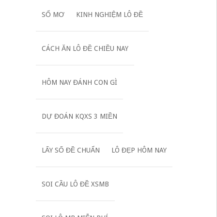
SỔ MƠ
KINH NGHIỆM LÔ ĐỀ
CÁCH ĂN LÔ ĐỀ CHIỀU NAY
HÔM NAY ĐÁNH CON GÌ
DỰ ĐOÁN KQXS 3 MIỀN
LẤY SỐ ĐỀ CHUẨN
LÔ ĐẸP HÔM NAY
SOI CẦU LÔ ĐỀ XSMB