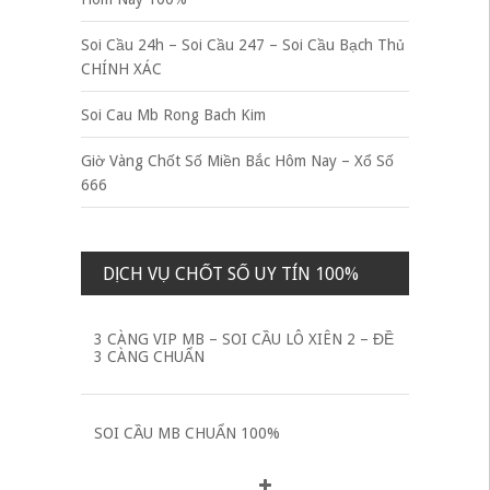
Soi Cầu 24h – Soi Cầu 247 – Soi Cầu Bạch Thủ
CHÍNH XÁC
Soi Cau Mb Rong Bach Kim
Giờ Vàng Chốt Số Miền Bắc Hôm Nay – Xổ Số
666
DỊCH VỤ CHỐT SỐ UY TÍN 100%
3 CÀNG VIP MB – SOI CẦU LÔ XIÊN 2 – ĐỀ
3 CÀNG CHUẨN
SOI CẦU MB CHUẨN 100%