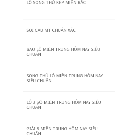
LÔ SONG THỦ KÉP MIỀN BẮC
SOI CẦU MT CHUẨN XÁC
BAO LÔ MIỀN TRUNG HÔM NAY SIÊU
CHUẨN
SONG THỦ LÔ MIỀN TRUNG HÔM NAY
SIÊU CHUẨN
LÔ 3 SỐ MIỀN TRUNG HÔM NAY SIÊU
CHUẨN
GIẢI 8 MIỀN TRUNG HÔM NAY SIÊU
CHUẨN