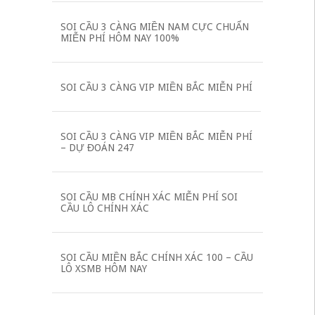
SOI CẦU 3 CÀNG MIỀN NAM CỰC CHUẨN
MIỄN PHÍ HÔM NAY 100%
SOI CẦU 3 CÀNG VIP MIỀN BẮC MIỄN PHÍ
SOI CẦU 3 CÀNG VIP MIỀN BẮC MIỄN PHÍ
– DỰ ĐOÁN 247
SOI CẦU MB CHÍNH XÁC MIỄN PHÍ SOI
CẦU LÔ CHÍNH XÁC
SOI CẦU MIỀN BẮC CHÍNH XÁC 100 – CẦU
LÔ XSMB HÔM NAY