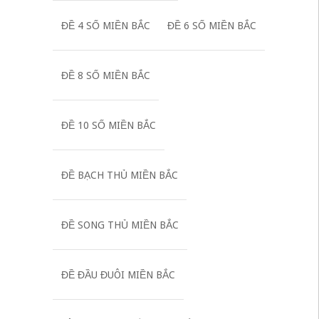
ĐỀ 4 SỐ MIỀN BẮC
ĐỀ 6 SỐ MIỀN BẮC
ĐỀ 8 SỐ MIỀN BẮC
ĐỀ 10 SỐ MIỀN BẮC
ĐỀ BẠCH THỦ MIỀN BẮC
ĐỀ SONG THỦ MIỀN BẮC
ĐỀ ĐẦU ĐUÔI MIỀN BẮC