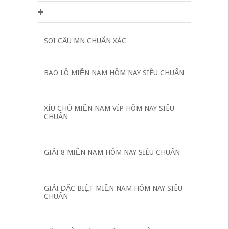
SOI CẦU MN CHUẨN XÁC
BAO LÔ MIỀN NAM HÔM NAY SIÊU CHUẨN
XÍU CHỦ MIỀN NAM VÍP HÔM NAY SIÊU
CHUẨN
GIẢI 8 MIỀN NAM HÔM NAY SIÊU CHUẨN
GIẢI ĐẶC BIỆT MIỀN NAM HÔM NAY SIÊU
CHUẨN