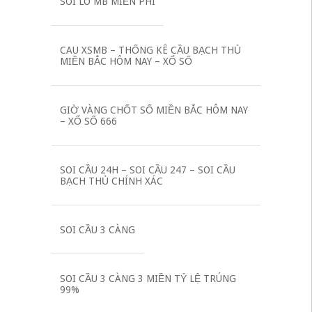
SOI LÔ MB MIỄN PHÍ
CAU XSMB – THỐNG KÊ CẦU BẠCH THỦ
MIỀN BẮC HÔM NAY – XỔ SỐ
GIỜ VÀNG CHỐT SỐ MIỀN BẮC HÔM NAY
– XỔ SỐ 666
SOI CẦU 24H – SOI CẦU 247 – SOI CẦU
BẠCH THỦ CHÍNH XÁC
SOI CẦU 3 CÀNG
SOI CẦU 3 CÀNG 3 MIỀN TỶ LỆ TRÚNG
99%