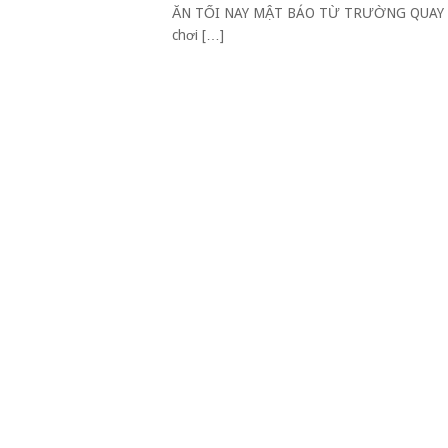
ĂN TỐI NAY MẬT BÁO TỪ TRƯỜNG QUAY
chơi […]