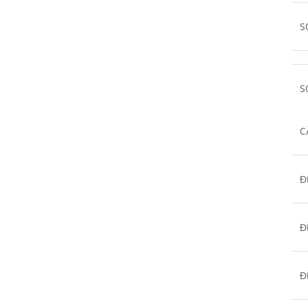
S
S
C
Đ
Đ
Đ