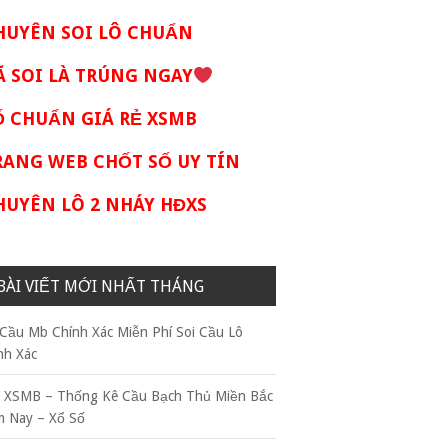
HUYÊN SOI LÔ CHUẨN
Ã SOI LÀ TRÚNG NGAY
Ố CHUẨN GIÁ RẺ XSMB
RANG WEB CHỐT SỐ UY TÍN
HUYÊN LÔ 2 NHÁY HĐXS
BÀI VIẾT MỚI NHẤT THÁNG
 Cầu Mb Chính Xác Miễn Phí Soi Cầu Lô
nh Xác
 XSMB – Thống Kê Cầu Bạch Thủ Miền Bắc
 Nay – Xổ Số