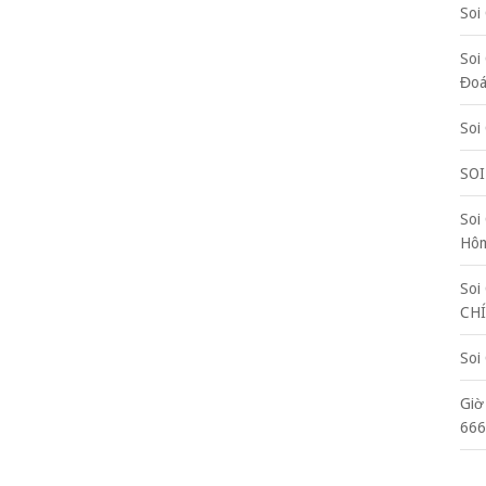
Soi
Soi
Đoá
Soi
SOI
Soi
Hô
Soi
CH
Soi
Giờ
666