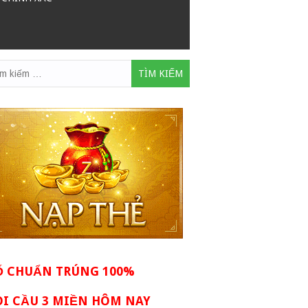
m
:
Ố CHUẨN TRÚNG 100%
OI CẦU 3 MIỀN HÔM NAY