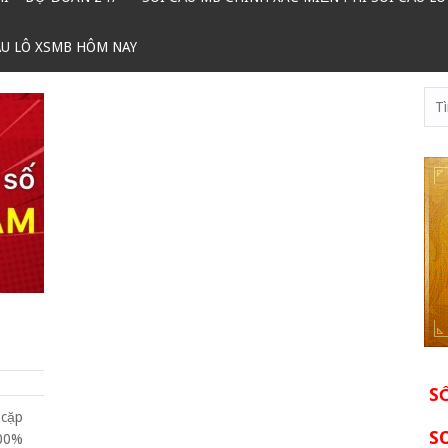
ẦU LÔ XSMB HÔM NAY
Tìm
kiế
cho
S
 cặp
S
100%