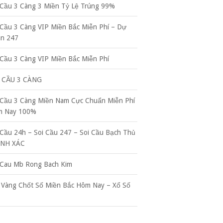
 Cầu 3 Càng 3 Miền Tỷ Lệ Trúng 99%
 Cầu 3 Càng VIP Miền Bắc Miễn Phí – Dự
n 247
 Cầu 3 Càng VIP Miền Bắc Miễn Phí
 CẦU 3 CÀNG
 Cầu 3 Càng Miền Nam Cực Chuẩn Miễn Phí
m Nay 100%
 Cầu 24h – Soi Cầu 247 – Soi Cầu Bạch Thủ
ÍNH XÁC
 Cau Mb Rong Bach Kim
 Vàng Chốt Số Miền Bắc Hôm Nay – Xổ Số