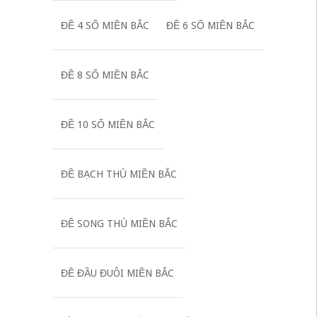
ĐỀ 4 SỐ MIỀN BẮC
ĐỀ 6 SỐ MIỀN BẮC
ĐỀ 8 SỐ MIỀN BẮC
ĐỀ 10 SỐ MIỀN BẮC
ĐỀ BẠCH THỦ MIỀN BẮC
ĐỀ SONG THỦ MIỀN BẮC
ĐỀ ĐẦU ĐUÔI MIỀN BẮC