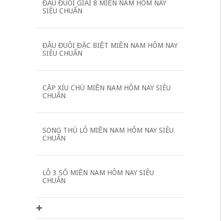
ĐẦU ĐUÔI GIẢI 8 MIỀN NAM HÔM NAY
SIÊU CHUẨN
ĐẦU ĐUÔI ĐẶC BIỆT MIỀN NAM HÔM NAY
SIÊU CHUẨN
CẶP XÍU CHỦ MIỀN NAM HÔM NAY SIÊU
CHUẨN
SONG THỦ LÔ MIỀN NAM HÔM NAY SIÊU
CHUẨN
LÔ 3 SỐ MIỀN NAM HÔM NAY SIÊU
CHUẨN