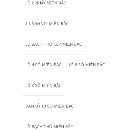
LÔ 2 NHÁY MIỀN BẮC
3 CÀNG VIP MIỀN BẮC
LÔ BẠCH THỦ KÉP MIỀN BẮC
LÔ 4 SỐ MIỀN BẮC
LÔ 6 SỐ MIỀN BẮC
LÔ 8 SỐ MIỀN BẮC
DÀN LÔ 10 SỐ MIỀN BẮC
LÔ BẠCH THỦ MIỀN BẮC