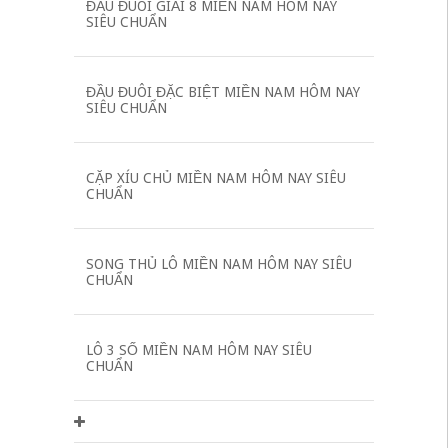
ĐẦU ĐUÔI GIẢI 8 MIỀN NAM HÔM NAY
SIÊU CHUẨN
ĐẦU ĐUÔI ĐẶC BIỆT MIỀN NAM HÔM NAY
SIÊU CHUẨN
CẶP XÍU CHỦ MIỀN NAM HÔM NAY SIÊU
CHUẨN
SONG THỦ LÔ MIỀN NAM HÔM NAY SIÊU
CHUẨN
LÔ 3 SỐ MIỀN NAM HÔM NAY SIÊU
CHUẨN