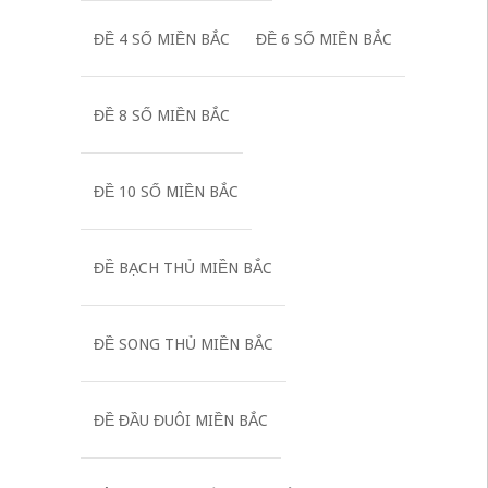
ĐỀ 4 SỐ MIỀN BẮC
ĐỀ 6 SỐ MIỀN BẮC
ĐỀ 8 SỐ MIỀN BẮC
ĐỀ 10 SỐ MIỀN BẮC
ĐỀ BẠCH THỦ MIỀN BẮC
ĐỀ SONG THỦ MIỀN BẮC
ĐỀ ĐẦU ĐUÔI MIỀN BẮC