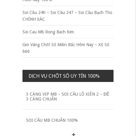
Soi Cầu 24h – Soi Cầu 247 – Soi Cầu Bạch Thủ
CHÍNH XÁC
Soi Cau Mb Rong Bach Kim
Giờ Vàng Chốt Số Miền Bắc Hôm Nay – Xổ Số
666
DỊCH VỤ CHỐT SỐ UY TÍN 100%
3 CÀNG VIP MB – SOI CẦU LÔ XIÊN 2 – ĐỀ
3 CÀNG CHUẨN
SOI CẦU MB CHUẨN 100%