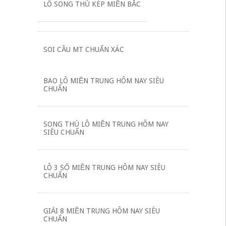
LÔ SONG THỦ KÉP MIỀN BẮC
SOI CẦU MT CHUẨN XÁC
BAO LÔ MIỀN TRUNG HÔM NAY SIÊU
CHUẨN
SONG THỦ LÔ MIỀN TRUNG HÔM NAY
SIÊU CHUẨN
LÔ 3 SỐ MIỀN TRUNG HÔM NAY SIÊU
CHUẨN
GIẢI 8 MIỀN TRUNG HÔM NAY SIÊU
CHUẨN