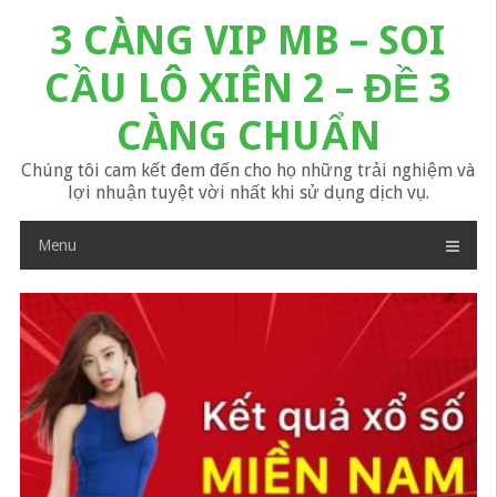
Skip
3 CÀNG VIP MB – SOI
to
content
CẦU LÔ XIÊN 2 – ĐỀ 3
CÀNG CHUẨN
Chúng tôi cam kết đem đến cho họ những trải nghiệm và
lợi nhuận tuyệt vời nhất khi sử dụng dịch vụ.
Menu