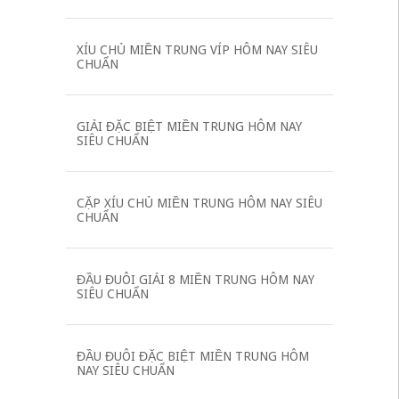
XÍU CHỦ MIỀN TRUNG VÍP HÔM NAY SIÊU
CHUẨN
GIẢI ĐẶC BIỆT MIỀN TRUNG HÔM NAY
SIÊU CHUẨN
CẶP XÍU CHỦ MIỀN TRUNG HÔM NAY SIÊU
CHUẨN
ĐẦU ĐUÔI GIẢI 8 MIỀN TRUNG HÔM NAY
SIÊU CHUẨN
ĐẦU ĐUÔI ĐẶC BIỆT MIỀN TRUNG HÔM
NAY SIÊU CHUẨN