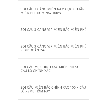
SOI CẦU 3 CÀNG MIỀN NAM CỰC CHUẨN
MIỄN PHÍ HÔM NAY 100%
SOI CẦU 3 CÀNG VIP MIỀN BẮC MIỄN PHÍ
SOI CẦU 3 CÀNG VIP MIỀN BẮC MIỄN PHÍ
– DỰ ĐOÁN 247
SOI CẦU MB CHÍNH XÁC MIỄN PHÍ SOI
CẦU LÔ CHÍNH XÁC
SOI CẦU MIỀN BẮC CHÍNH XÁC 100 – CẦU
LÔ XSMB HÔM NAY