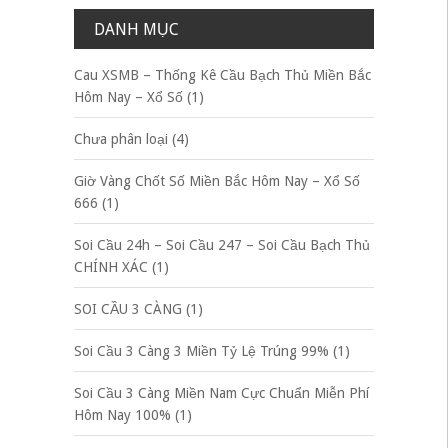
DANH MỤC
Cau XSMB – Thống Kê Cầu Bạch Thủ Miền Bắc
Hôm Nay – Xổ Số
(1)
Chưa phân loại
(4)
Giờ Vàng Chốt Số Miền Bắc Hôm Nay – Xổ Số
666
(1)
Soi Cầu 24h – Soi Cầu 247 – Soi Cầu Bạch Thủ
CHÍNH XÁC
(1)
SOI CẦU 3 CÀNG
(1)
Soi Cầu 3 Càng 3 Miền Tỷ Lệ Trúng 99%
(1)
Soi Cầu 3 Càng Miền Nam Cực Chuẩn Miễn Phí
Hôm Nay 100%
(1)