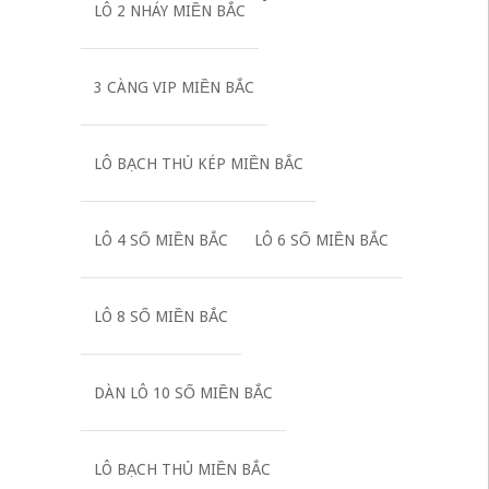
LÔ 2 NHÁY MIỀN BẮC
3 CÀNG VIP MIỀN BẮC
LÔ BẠCH THỦ KÉP MIỀN BẮC
LÔ 4 SỐ MIỀN BẮC
LÔ 6 SỐ MIỀN BẮC
LÔ 8 SỐ MIỀN BẮC
DÀN LÔ 10 SỐ MIỀN BẮC
LÔ BẠCH THỦ MIỀN BẮC