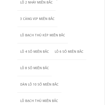
LÔ 2 NHÁY MIỀN BẮC
3 CÀNG VIP MIỀN BẮC
LÔ BẠCH THỦ KÉP MIỀN BẮC
LÔ 4 SỐ MIỀN BẮC
LÔ 6 SỐ MIỀN BẮC
LÔ 8 SỐ MIỀN BẮC
DÀN LÔ 10 SỐ MIỀN BẮC
LÔ BẠCH THỦ MIỀN BẮC