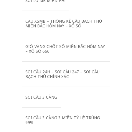
SOI LÔ MB MIỄN PHÍ
CAU XSMB – THỐNG KÊ CẦU BẠCH THỦ
MIỀN BẮC HÔM NAY – XỔ SỐ
GIỜ VÀNG CHỐT SỐ MIỀN BẮC HÔM NAY
– XỔ SỐ 666
SOI CẦU 24H – SOI CẦU 247 – SOI CẦU
BẠCH THỦ CHÍNH XÁC
SOI CẦU 3 CÀNG
SOI CẦU 3 CÀNG 3 MIỀN TỶ LỆ TRÚNG
99%