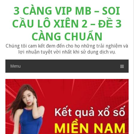
Skip
3 CÀNG VIP MB – SOI
to
content
CẦU LÔ XIÊN 2 – ĐỀ 3
CÀNG CHUẨN
Chúng tôi cam kết đem đến cho họ những trải nghiệm và
lợi nhuận tuyệt vời nhất khi sử dụng dịch vụ.
Menu