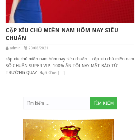
CẶP XÍU CHỦ MIỀN NAM HÔM NAY SIÊU
CHUẨN
admin
23/08/2021
cặp xíu chủ miền nam hôm nay siêu chuẩn – cặp xíu chủ miền nam
SỐ CHUẨN SUPER VIP: 100% ĂN TỐI NAY MẬT BÁO TỪ
TRƯỜNG QUAY Bạn chơi […]
Tìm
kiếm
cho: