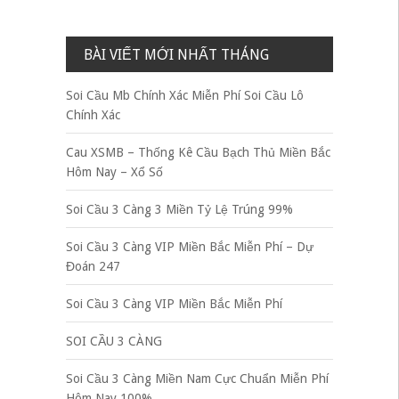
BÀI VIẾT MỚI NHẤT THÁNG
Soi Cầu Mb Chính Xác Miễn Phí Soi Cầu Lô
Chính Xác
Cau XSMB – Thống Kê Cầu Bạch Thủ Miền Bắc
Hôm Nay – Xổ Số
Soi Cầu 3 Càng 3 Miền Tỷ Lệ Trúng 99%
Soi Cầu 3 Càng VIP Miền Bắc Miễn Phí – Dự
Đoán 247
Soi Cầu 3 Càng VIP Miền Bắc Miễn Phí
SOI CẦU 3 CÀNG
Soi Cầu 3 Càng Miền Nam Cực Chuẩn Miễn Phí
Hôm Nay 100%