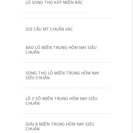
LÔ SONG THỦ KÉP MIỀN BẮC
SOI CẦU MT CHUẨN XÁC
BAO LÔ MIỀN TRUNG HÔM NAY SIÊU
CHUẨN
SONG THỦ LÔ MIỀN TRUNG HÔM NAY
SIÊU CHUẨN
LÔ 3 SỐ MIỀN TRUNG HÔM NAY SIÊU
CHUẨN
GIẢI 8 MIỀN TRUNG HÔM NAY SIÊU
CHUẨN