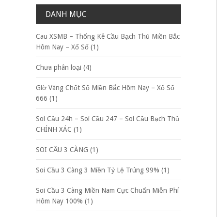
DANH MỤC
Cau XSMB – Thống Kê Cầu Bạch Thủ Miền Bắc
Hôm Nay – Xổ Số
(1)
Chưa phân loại
(4)
Giờ Vàng Chốt Số Miền Bắc Hôm Nay – Xổ Số
666
(1)
Soi Cầu 24h – Soi Cầu 247 – Soi Cầu Bạch Thủ
CHÍNH XÁC
(1)
SOI CẦU 3 CÀNG
(1)
Soi Cầu 3 Càng 3 Miền Tỷ Lệ Trúng 99%
(1)
Soi Cầu 3 Càng Miền Nam Cực Chuẩn Miễn Phí
Hôm Nay 100%
(1)