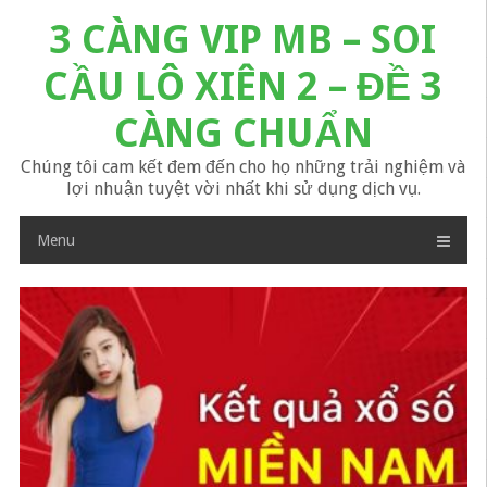
Skip
3 CÀNG VIP MB – SOI
to
content
CẦU LÔ XIÊN 2 – ĐỀ 3
CÀNG CHUẨN
Chúng tôi cam kết đem đến cho họ những trải nghiệm và
lợi nhuận tuyệt vời nhất khi sử dụng dịch vụ.
Menu