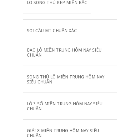
LÔ SONG THỦ KÉP MIỀN BẮC
SOI CẦU MT CHUẨN XÁC
BAO LÔ MIỀN TRUNG HÔM NAY SIÊU
CHUẨN
SONG THỦ LÔ MIỀN TRUNG HÔM NAY
SIÊU CHUẨN
LÔ 3 SỐ MIỀN TRUNG HÔM NAY SIÊU
CHUẨN
GIẢI 8 MIỀN TRUNG HÔM NAY SIÊU
CHUẨN