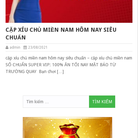
CẶP XÍU CHỦ MIỀN NAM HÔM NAY SIÊU
CHUẨN
admin
23/08/2021
cặp xíu chủ miền nam hôm nay siêu chuẩn – cặp xíu chủ miền nam
SỐ CHUẨN SUPER VIP: 100% ĂN TỐI NAY MẬT BÁO TỪ
TRƯỜNG QUAY Bạn chơi […]
Tìm
kiếm
cho: