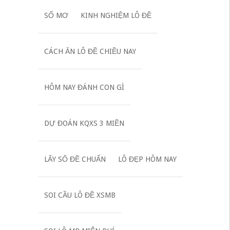
SỔ MƠ
KINH NGHIỆM LÔ ĐỀ
CÁCH ĂN LÔ ĐỀ CHIỀU NAY
HÔM NAY ĐÁNH CON GÌ
DỰ ĐOÁN KQXS 3 MIỀN
LẤY SỐ ĐỀ CHUẨN
LÔ ĐẸP HÔM NAY
SOI CẦU LÔ ĐỀ XSMB