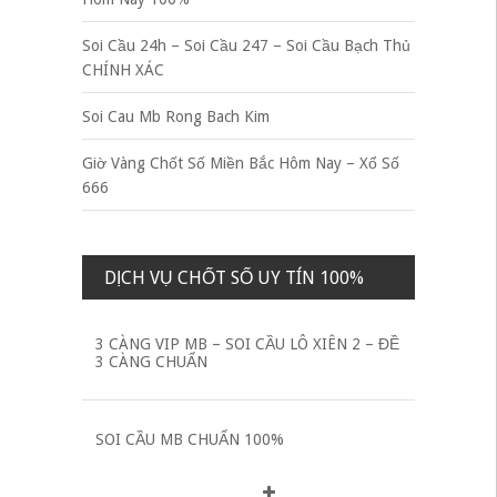
Soi Cầu 24h – Soi Cầu 247 – Soi Cầu Bạch Thủ
CHÍNH XÁC
Soi Cau Mb Rong Bach Kim
Giờ Vàng Chốt Số Miền Bắc Hôm Nay – Xổ Số
666
DỊCH VỤ CHỐT SỐ UY TÍN 100%
3 CÀNG VIP MB – SOI CẦU LÔ XIÊN 2 – ĐỀ
3 CÀNG CHUẨN
SOI CẦU MB CHUẨN 100%