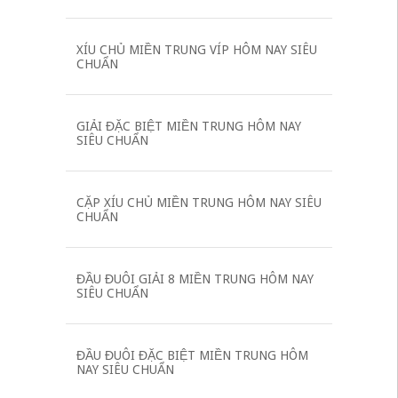
XÍU CHỦ MIỀN TRUNG VÍP HÔM NAY SIÊU
CHUẨN
GIẢI ĐẶC BIỆT MIỀN TRUNG HÔM NAY
SIÊU CHUẨN
CẶP XÍU CHỦ MIỀN TRUNG HÔM NAY SIÊU
CHUẨN
ĐẦU ĐUÔI GIẢI 8 MIỀN TRUNG HÔM NAY
SIÊU CHUẨN
ĐẦU ĐUÔI ĐẶC BIỆT MIỀN TRUNG HÔM
NAY SIÊU CHUẨN