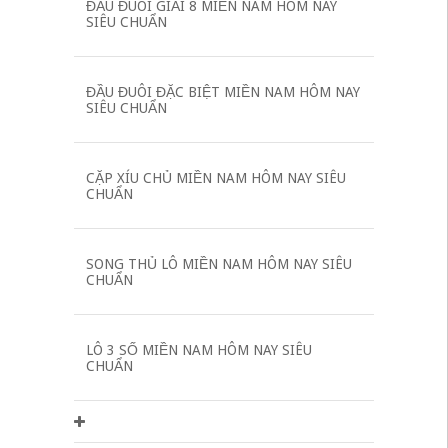
ĐẦU ĐUÔI GIẢI 8 MIỀN NAM HÔM NAY
SIÊU CHUẨN
ĐẦU ĐUÔI ĐẶC BIỆT MIỀN NAM HÔM NAY
SIÊU CHUẨN
CẶP XÍU CHỦ MIỀN NAM HÔM NAY SIÊU
CHUẨN
SONG THỦ LÔ MIỀN NAM HÔM NAY SIÊU
CHUẨN
LÔ 3 SỐ MIỀN NAM HÔM NAY SIÊU
CHUẨN