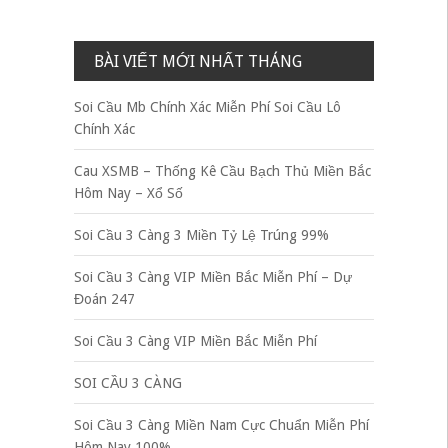
BÀI VIẾT MỚI NHẤT THÁNG
Soi Cầu Mb Chính Xác Miễn Phí Soi Cầu Lô
Chính Xác
Cau XSMB – Thống Kê Cầu Bạch Thủ Miền Bắc
Hôm Nay – Xổ Số
Soi Cầu 3 Càng 3 Miền Tỷ Lệ Trúng 99%
Soi Cầu 3 Càng VIP Miền Bắc Miễn Phí – Dự
Đoán 247
Soi Cầu 3 Càng VIP Miền Bắc Miễn Phí
SOI CẦU 3 CÀNG
Soi Cầu 3 Càng Miền Nam Cực Chuẩn Miễn Phí
Hôm Nay 100%