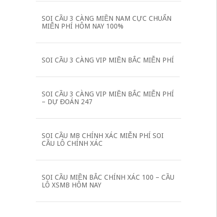
SOI CẦU 3 CÀNG MIỀN NAM CỰC CHUẨN
MIỄN PHÍ HÔM NAY 100%
SOI CẦU 3 CÀNG VIP MIỀN BẮC MIỄN PHÍ
SOI CẦU 3 CÀNG VIP MIỀN BẮC MIỄN PHÍ
– DỰ ĐOÁN 247
SOI CẦU MB CHÍNH XÁC MIỄN PHÍ SOI
CẦU LÔ CHÍNH XÁC
SOI CẦU MIỀN BẮC CHÍNH XÁC 100 – CẦU
LÔ XSMB HÔM NAY