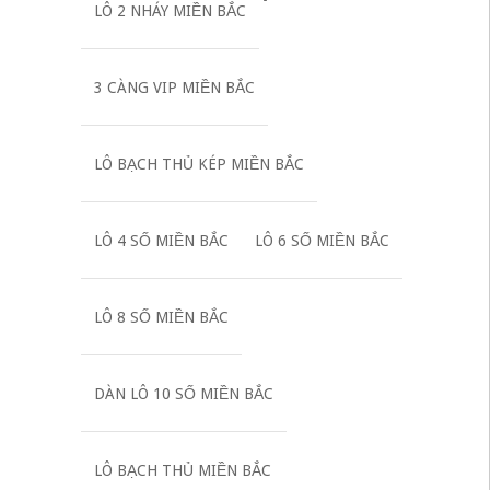
LÔ 2 NHÁY MIỀN BẮC
3 CÀNG VIP MIỀN BẮC
LÔ BẠCH THỦ KÉP MIỀN BẮC
LÔ 4 SỐ MIỀN BẮC
LÔ 6 SỐ MIỀN BẮC
LÔ 8 SỐ MIỀN BẮC
DÀN LÔ 10 SỐ MIỀN BẮC
LÔ BẠCH THỦ MIỀN BẮC