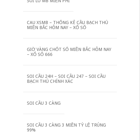
SOI LÔ MB MIỄN PHÍ
CAU XSMB – THỐNG KÊ CẦU BẠCH THỦ
MIỀN BẮC HÔM NAY – XỔ SỐ
GIỜ VÀNG CHỐT SỐ MIỀN BẮC HÔM NAY
– XỔ SỐ 666
SOI CẦU 24H – SOI CẦU 247 – SOI CẦU
BẠCH THỦ CHÍNH XÁC
SOI CẦU 3 CÀNG
SOI CẦU 3 CÀNG 3 MIỀN TỶ LỆ TRÚNG
99%