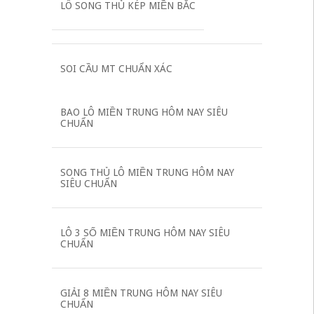
LÔ SONG THỦ KÉP MIỀN BẮC
SOI CẦU MT CHUẨN XÁC
BAO LÔ MIỀN TRUNG HÔM NAY SIÊU
CHUẨN
SONG THỦ LÔ MIỀN TRUNG HÔM NAY
SIÊU CHUẨN
LÔ 3 SỐ MIỀN TRUNG HÔM NAY SIÊU
CHUẨN
GIẢI 8 MIỀN TRUNG HÔM NAY SIÊU
CHUẨN