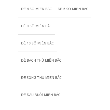
ĐỀ 4 SỐ MIỀN BẮC
ĐỀ 6 SỐ MIỀN BẮC
ĐỀ 8 SỐ MIỀN BẮC
ĐỀ 10 SỐ MIỀN BẮC
ĐỀ BẠCH THỦ MIỀN BẮC
ĐỀ SONG THỦ MIỀN BẮC
ĐỀ ĐẦU ĐUÔI MIỀN BẮC