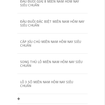
ĐẦU ĐUÔI GIẢI 8 MIỀN NAM HÔM NAY
SIÊU CHUẨN
ĐẦU ĐUÔI ĐẶC BIỆT MIỀN NAM HÔM NAY
SIÊU CHUẨN
CẶP XÍU CHỦ MIỀN NAM HÔM NAY SIÊU
CHUẨN
SONG THỦ LÔ MIỀN NAM HÔM NAY SIÊU
CHUẨN
LÔ 3 SỐ MIỀN NAM HÔM NAY SIÊU
CHUẨN