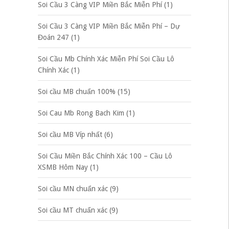
Soi Cầu 3 Càng VIP Miền Bắc Miễn Phí
(1)
Soi Cầu 3 Càng VIP Miền Bắc Miễn Phí – Dự
Đoán 247
(1)
Soi Cầu Mb Chính Xác Miễn Phí Soi Cầu Lô
Chính Xác
(1)
Soi cầu MB chuẩn 100%
(15)
Soi Cau Mb Rong Bach Kim
(1)
Soi cầu MB Víp nhất
(6)
Soi Cầu Miền Bắc Chính Xác 100 – Cầu Lô
XSMB Hôm Nay
(1)
Soi cầu MN chuẩn xác
(9)
Soi cầu MT chuẩn xác
(9)