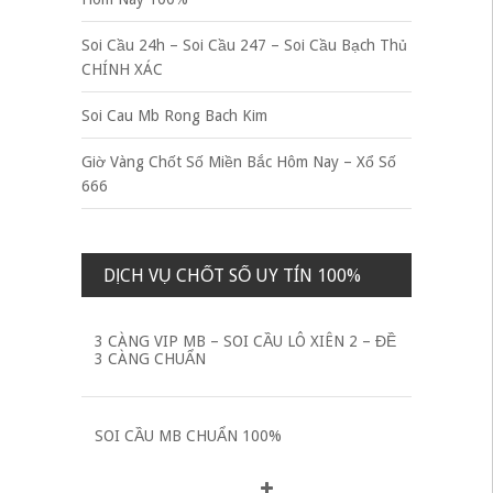
Soi Cầu 24h – Soi Cầu 247 – Soi Cầu Bạch Thủ
CHÍNH XÁC
Soi Cau Mb Rong Bach Kim
Giờ Vàng Chốt Số Miền Bắc Hôm Nay – Xổ Số
666
DỊCH VỤ CHỐT SỐ UY TÍN 100%
3 CÀNG VIP MB – SOI CẦU LÔ XIÊN 2 – ĐỀ
3 CÀNG CHUẨN
SOI CẦU MB CHUẨN 100%