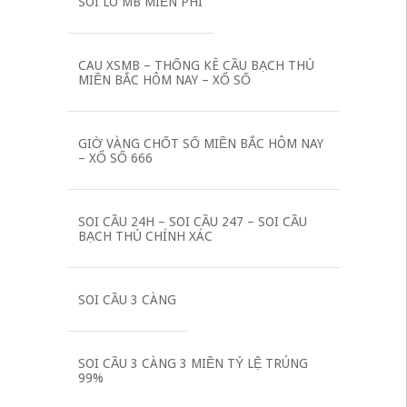
SOI LÔ MB MIỄN PHÍ
CAU XSMB – THỐNG KÊ CẦU BẠCH THỦ
MIỀN BẮC HÔM NAY – XỔ SỐ
GIỜ VÀNG CHỐT SỐ MIỀN BẮC HÔM NAY
– XỔ SỐ 666
SOI CẦU 24H – SOI CẦU 247 – SOI CẦU
BẠCH THỦ CHÍNH XÁC
SOI CẦU 3 CÀNG
SOI CẦU 3 CÀNG 3 MIỀN TỶ LỆ TRÚNG
99%