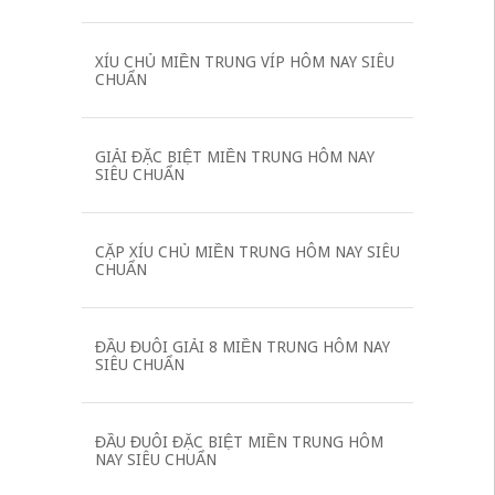
XÍU CHỦ MIỀN TRUNG VÍP HÔM NAY SIÊU
CHUẨN
GIẢI ĐẶC BIỆT MIỀN TRUNG HÔM NAY
SIÊU CHUẨN
CẶP XÍU CHỦ MIỀN TRUNG HÔM NAY SIÊU
CHUẨN
ĐẦU ĐUÔI GIẢI 8 MIỀN TRUNG HÔM NAY
SIÊU CHUẨN
ĐẦU ĐUÔI ĐẶC BIỆT MIỀN TRUNG HÔM
NAY SIÊU CHUẨN