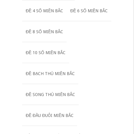
ĐỀ 4 SỐ MIỀN BẮC
ĐỀ 6 SỐ MIỀN BẮC
ĐỀ 8 SỐ MIỀN BẮC
ĐỀ 10 SỐ MIỀN BẮC
ĐỀ BẠCH THỦ MIỀN BẮC
ĐỀ SONG THỦ MIỀN BẮC
ĐỀ ĐẦU ĐUÔI MIỀN BẮC