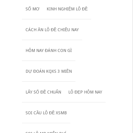
SỔ MƠ
KINH NGHIỆM LÔ ĐỀ
CÁCH ĂN LÔ ĐỀ CHIỀU NAY
HÔM NAY ĐÁNH CON GÌ
DỰ ĐOÁN KQXS 3 MIỀN
LẤY SỐ ĐỀ CHUẨN
LÔ ĐẸP HÔM NAY
SOI CẦU LÔ ĐỀ XSMB