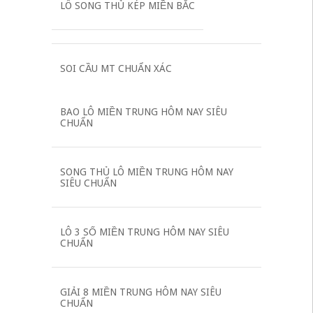
LÔ SONG THỦ KÉP MIỀN BẮC
SOI CẦU MT CHUẨN XÁC
BAO LÔ MIỀN TRUNG HÔM NAY SIÊU
CHUẨN
SONG THỦ LÔ MIỀN TRUNG HÔM NAY
SIÊU CHUẨN
LÔ 3 SỐ MIỀN TRUNG HÔM NAY SIÊU
CHUẨN
GIẢI 8 MIỀN TRUNG HÔM NAY SIÊU
CHUẨN