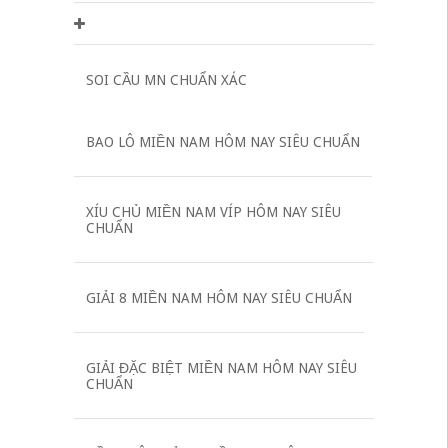
SOI CẦU MN CHUẨN XÁC
BAO LÔ MIỀN NAM HÔM NAY SIÊU CHUẨN
XÍU CHỦ MIỀN NAM VÍP HÔM NAY SIÊU
CHUẨN
GIẢI 8 MIỀN NAM HÔM NAY SIÊU CHUẨN
GIẢI ĐẶC BIỆT MIỀN NAM HÔM NAY SIÊU
CHUẨN