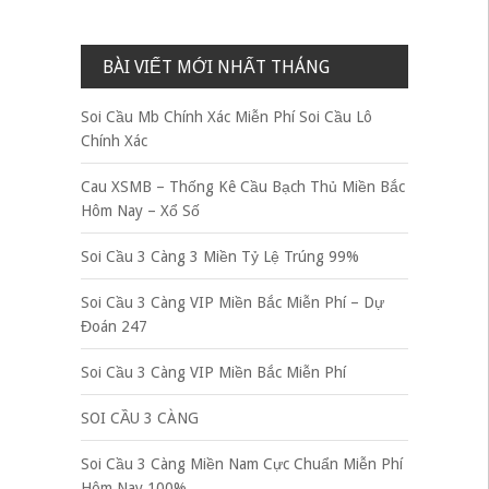
BÀI VIẾT MỚI NHẤT THÁNG
Soi Cầu Mb Chính Xác Miễn Phí Soi Cầu Lô
Chính Xác
Cau XSMB – Thống Kê Cầu Bạch Thủ Miền Bắc
Hôm Nay – Xổ Số
Soi Cầu 3 Càng 3 Miền Tỷ Lệ Trúng 99%
Soi Cầu 3 Càng VIP Miền Bắc Miễn Phí – Dự
Đoán 247
Soi Cầu 3 Càng VIP Miền Bắc Miễn Phí
SOI CẦU 3 CÀNG
Soi Cầu 3 Càng Miền Nam Cực Chuẩn Miễn Phí
Hôm Nay 100%