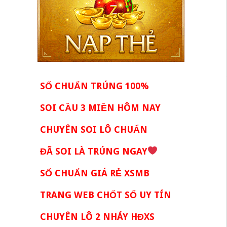
SỐ CHUẨN TRÚNG 100%
SOI CẦU 3 MIỀN HÔM NAY
CHUYÊN SOI LÔ CHUẨN
ĐÃ SOI LÀ TRÚNG NGAY
SỐ CHUẨN GIÁ RẺ XSMB
TRANG WEB CHỐT SỐ UY TÍN
CHUYÊN LÔ 2 NHÁY HĐXS