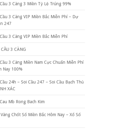
 Cầu 3 Càng 3 Miền Tỷ Lệ Trúng 99%
 Cầu 3 Càng VIP Miền Bắc Miễn Phí – Dự
n 247
 Cầu 3 Càng VIP Miền Bắc Miễn Phí
 CẦU 3 CÀNG
 Cầu 3 Càng Miền Nam Cực Chuẩn Miễn Phí
m Nay 100%
 Cầu 24h – Soi Cầu 247 – Soi Cầu Bạch Thủ
ÍNH XÁC
 Cau Mb Rong Bach Kim
 Vàng Chốt Số Miền Bắc Hôm Nay – Xổ Số