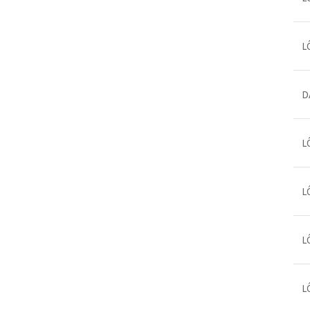
L
D
L
L
L
L