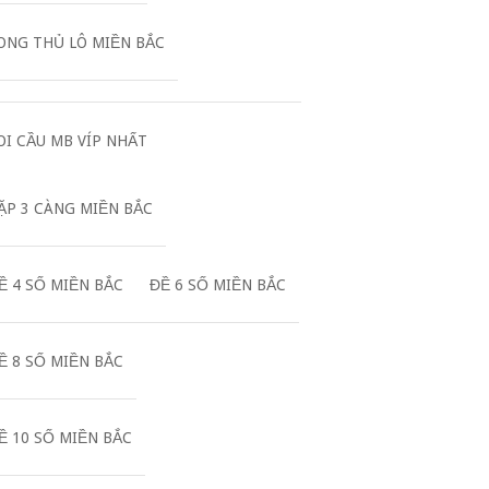
ONG THỦ LÔ MIỀN BẮC
OI CẦU MB VÍP NHẤT
ẶP 3 CÀNG MIỀN BẮC
Ề 4 SỐ MIỀN BẮC
ĐỀ 6 SỐ MIỀN BẮC
Ề 8 SỐ MIỀN BẮC
Ề 10 SỐ MIỀN BẮC