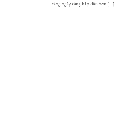
càng ngày càng hấp dẫn hơn […]