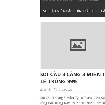
SOI CẦU MIỀN BẮC CHÍNH XÁC 100 – C
SOI CẦU 3 CÀNG 3 MIỀN 
LỆ TRÚNG 99%
admin
13/02/2023
Soi Cầu 3 Càng 3 Miền Tỷ Lệ Trúng 99% Soi
càng Bắc Trung Nam chuẩn xác nhất Chơi lô