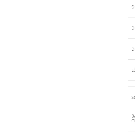
Đ
Đ
Đ
L
S
B
C