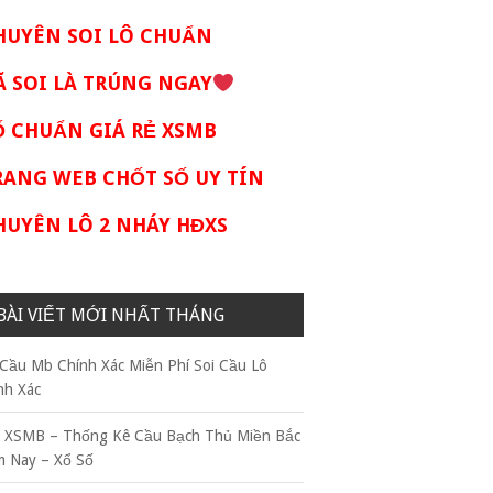
HUYÊN SOI LÔ CHUẨN
Ã SOI LÀ TRÚNG NGAY
Ố CHUẨN GIÁ RẺ XSMB
RANG WEB CHỐT SỐ UY TÍN
HUYÊN LÔ 2 NHÁY HĐXS
BÀI VIẾT MỚI NHẤT THÁNG
 Cầu Mb Chính Xác Miễn Phí Soi Cầu Lô
nh Xác
 XSMB – Thống Kê Cầu Bạch Thủ Miền Bắc
 Nay – Xổ Số