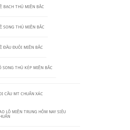
Ề BẠCH THỦ MIỀN BẮC
Ề SONG THỦ MIỀN BẮC
Ề ĐẦU ĐUÔI MIỀN BẮC
Ô SONG THỦ KÉP MIỀN BẮC
OI CẦU MT CHUẨN XÁC
AO LÔ MIỀN TRUNG HÔM NAY SIÊU
HUẨN