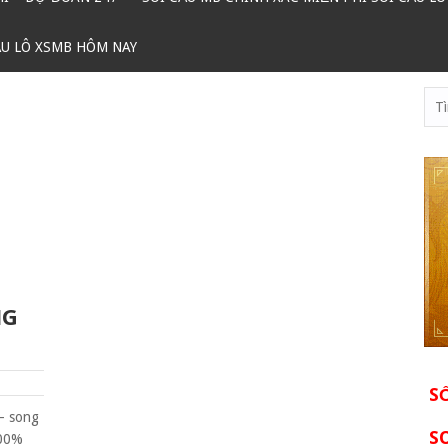
ẦU LÔ XSMB HÔM NAY
Tìm
kiế
cho
NG
S
– song
S
100%