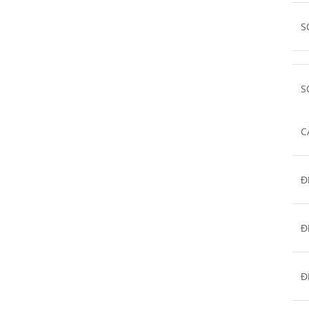
S
S
C
Đ
Đ
Đ