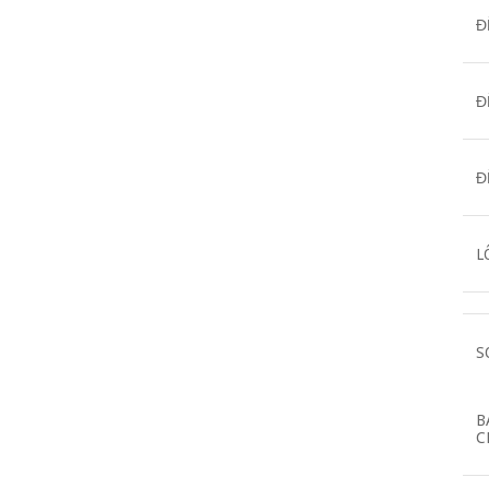
Đ
Đ
Đ
L
S
B
C