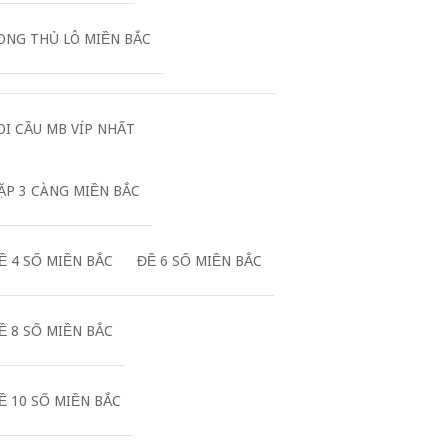
ONG THỦ LÔ MIỀN BẮC
OI CẦU MB VÍP NHẤT
ẶP 3 CÀNG MIỀN BẮC
Ề 4 SỐ MIỀN BẮC
ĐỀ 6 SỐ MIỀN BẮC
Ề 8 SỐ MIỀN BẮC
Ề 10 SỐ MIỀN BẮC