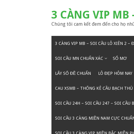
Skip
to
3 CÀNG VIP MB 
content
Chúng tôi cam kết đem đến cho họ nhữ
3 CÀNG VIP MB – SOI CẦU LÔ XIÊN 2 –
SOI CẦU MN CHUẨN XÁC
SỔ MƠ
LẤY SỐ ĐỀ CHUẨN
LÔ ĐẸP HÔM NAY
CAU XSMB – THỐNG KÊ CẦU BẠCH THỦ 
SOI CẦU 24H – SOI CẦU 247 – SOI CẦU
SOI CẦU 3 CÀNG MIỀN NAM CỰC CHUẨ
SOI CẦU 3 CÀNG VIP MIỀN BẮC MIỄN P