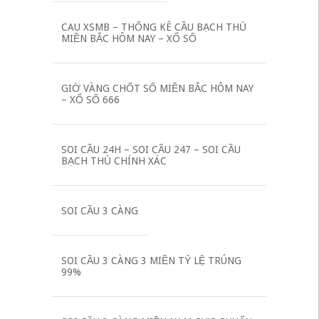
CAU XSMB – THỐNG KÊ CẦU BẠCH THỦ
MIỀN BẮC HÔM NAY – XỔ SỐ
GIỜ VÀNG CHỐT SỐ MIỀN BẮC HÔM NAY
– XỔ SỐ 666
SOI CẦU 24H – SOI CẦU 247 – SOI CẦU
BẠCH THỦ CHÍNH XÁC
SOI CẦU 3 CÀNG
SOI CẦU 3 CÀNG 3 MIỀN TỶ LỆ TRÚNG
99%