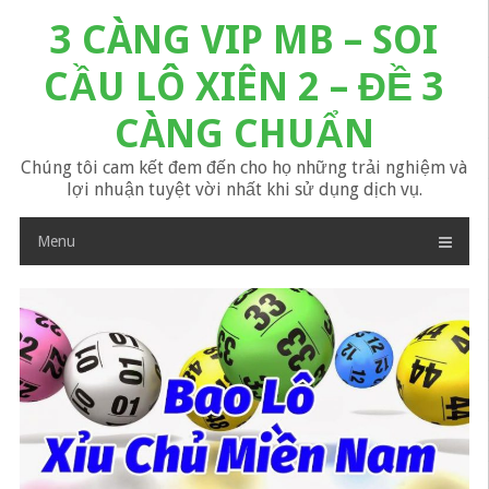
Skip
3 CÀNG VIP MB – SOI
to
content
CẦU LÔ XIÊN 2 – ĐỀ 3
CÀNG CHUẨN
Chúng tôi cam kết đem đến cho họ những trải nghiệm và
lợi nhuận tuyệt vời nhất khi sử dụng dịch vụ.
Menu