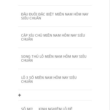
ĐẦU ĐUÔI ĐẶC BIỆT MIỀN NAM HÔM NAY
SIÊU CHUẨN
CẶP XÍU CHỦ MIỀN NAM HÔM NAY SIÊU
CHUẨN
SONG THỦ LÔ MIỀN NAM HÔM NAY SIÊU
CHUẨN
LÔ 3 SỐ MIỀN NAM HÔM NAY SIÊU
CHUẨN
SỔ MƠ
KINH NGHIỆM LÔ ĐỀ