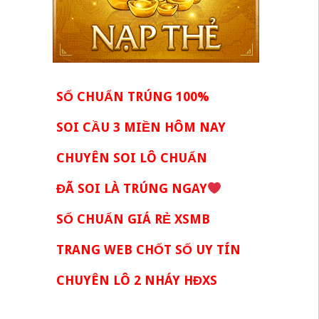
SỐ CHUẨN TRÚNG 100%
SOI CẦU 3 MIỀN HÔM NAY
CHUYÊN SOI LÔ CHUẨN
ĐÃ SOI LÀ TRÚNG NGAY
SỐ CHUẨN GIÁ RẺ XSMB
TRANG WEB CHỐT SỐ UY TÍN
CHUYÊN LÔ 2 NHÁY HĐXS