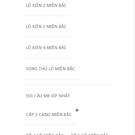
LÔ XIÊN 2 MIỀN BẮC
LÔ XIÊN 3 MIỀN BẮC
LÔ XIÊN 4 MIỀN BẮC
SONG THỦ LÔ MIỀN BẮC
SOI CẦU MB VÍP NHẤT
CẶP 3 CÀNG MIỀN BẮC