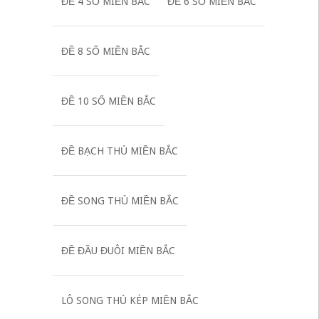
ĐỀ 4 SỐ MIỀN BẮC
ĐỀ 6 SỐ MIỀN BẮC
ĐỀ 8 SỐ MIỀN BẮC
ĐỀ 10 SỐ MIỀN BẮC
ĐỀ BẠCH THỦ MIỀN BẮC
ĐỀ SONG THỦ MIỀN BẮC
ĐỀ ĐẦU ĐUÔI MIỀN BẮC
LÔ SONG THỦ KÉP MIỀN BẮC