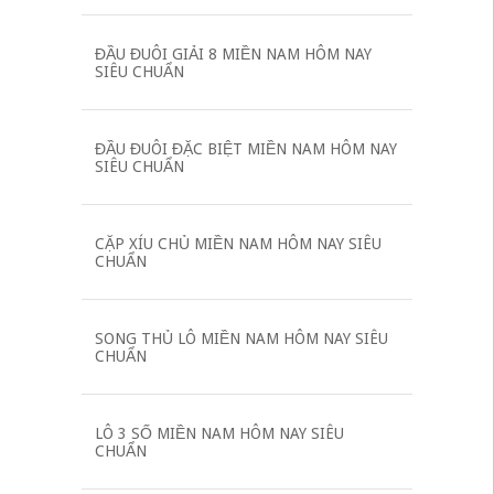
ĐẦU ĐUÔI GIẢI 8 MIỀN NAM HÔM NAY
SIÊU CHUẨN
ĐẦU ĐUÔI ĐẶC BIỆT MIỀN NAM HÔM NAY
SIÊU CHUẨN
CẶP XÍU CHỦ MIỀN NAM HÔM NAY SIÊU
CHUẨN
SONG THỦ LÔ MIỀN NAM HÔM NAY SIÊU
CHUẨN
LÔ 3 SỐ MIỀN NAM HÔM NAY SIÊU
CHUẨN