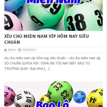
XÍU CHỦ MIỀN NAM VÍP HÔM NAY SIÊU
CHUẨN
admin
23/08/2021
xíu chủ miền nam víp hôm nay siêu chuẩn – xíu chủ miền nam víp
SỐ CHUẨN SUPER VIP: 100% ĂN TỐI NAY MẬT BÁO TỪ
TRƯỜNG QUAY Bạn chơi […]