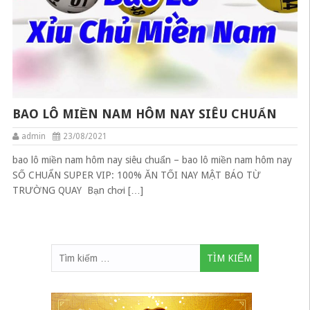
BAO LÔ MIỀN NAM HÔM NAY SIÊU CHUẨN
admin
23/08/2021
bao lô miền nam hôm nay siêu chuẩn – bao lô miền nam hôm nay
SỐ CHUẨN SUPER VIP: 100% ĂN TỐI NAY MẬT BÁO TỪ
TRƯỜNG QUAY Bạn chơi […]
Tìm
kiếm
cho: