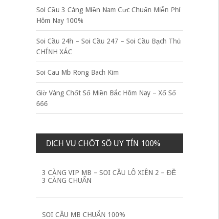
Soi Cầu 3 Càng Miền Nam Cực Chuẩn Miễn Phí
Hôm Nay 100%
Soi Cầu 24h – Soi Cầu 247 – Soi Cầu Bạch Thủ
CHÍNH XÁC
Soi Cau Mb Rong Bach Kim
Giờ Vàng Chốt Số Miền Bắc Hôm Nay – Xổ Số
666
DỊCH VỤ CHỐT SỐ UY TÍN 100%
3 CÀNG VIP MB – SOI CẦU LÔ XIÊN 2 – ĐỀ
3 CÀNG CHUẨN
SOI CẦU MB CHUẨN 100%