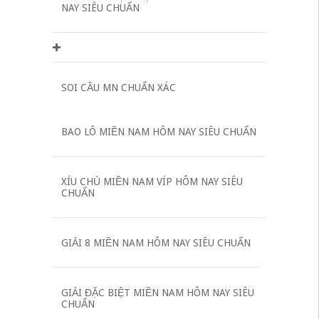
NAY SIÊU CHUẨN
SOI CẦU MN CHUẨN XÁC
BAO LÔ MIỀN NAM HÔM NAY SIÊU CHUẨN
XÍU CHỦ MIỀN NAM VÍP HÔM NAY SIÊU
CHUẨN
GIẢI 8 MIỀN NAM HÔM NAY SIÊU CHUẨN
GIẢI ĐẶC BIỆT MIỀN NAM HÔM NAY SIÊU
CHUẨN