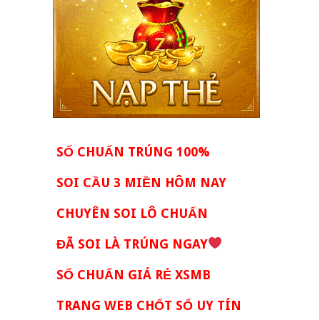
SỐ CHUẨN TRÚNG 100%
SOI CẦU 3 MIỀN HÔM NAY
CHUYÊN SOI LÔ CHUẨN
ĐÃ SOI LÀ TRÚNG NGAY
SỐ CHUẨN GIÁ RẺ XSMB
TRANG WEB CHỐT SỐ UY TÍN