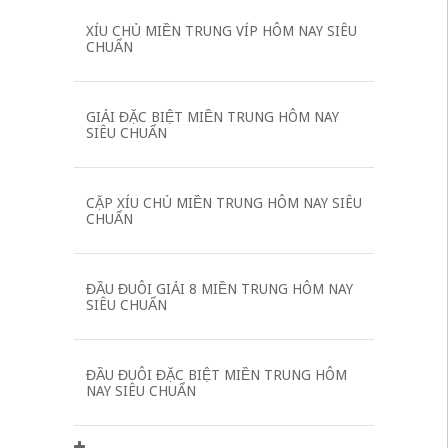
XÍU CHỦ MIỀN TRUNG VÍP HÔM NAY SIÊU
CHUẨN
GIẢI ĐẶC BIỆT MIỀN TRUNG HÔM NAY
SIÊU CHUẨN
CẶP XÍU CHỦ MIỀN TRUNG HÔM NAY SIÊU
CHUẨN
ĐẦU ĐUÔI GIẢI 8 MIỀN TRUNG HÔM NAY
SIÊU CHUẨN
ĐẦU ĐUÔI ĐẶC BIỆT MIỀN TRUNG HÔM
NAY SIÊU CHUẨN