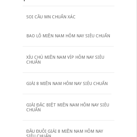
SOI CẦU MN CHUẨN XÁC
BAO LÔ MIỀN NAM HÔM NAY SIÊU CHUẨN
XÍU CHỦ MIỀN NAM VÍP HÔM NAY SIÊU
CHUẨN
GIẢI 8 MIỀN NAM HÔM NAY SIÊU CHUẨN
GIẢI ĐẶC BIỆT MIỀN NAM HÔM NAY SIÊU
CHUẨN
ĐẦU ĐUÔI GIẢI 8 MIỀN NAM HÔM NAY
SIÊU CHUẨN