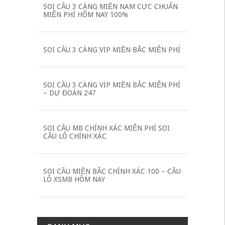
SOI CẦU 3 CÀNG MIỀN NAM CỰC CHUẨN
MIỄN PHÍ HÔM NAY 100%
SOI CẦU 3 CÀNG VIP MIỀN BẮC MIỄN PHÍ
SOI CẦU 3 CÀNG VIP MIỀN BẮC MIỄN PHÍ
– DỰ ĐOÁN 247
SOI CẦU MB CHÍNH XÁC MIỄN PHÍ SOI
CẦU LÔ CHÍNH XÁC
SOI CẦU MIỀN BẮC CHÍNH XÁC 100 – CẦU
LÔ XSMB HÔM NAY