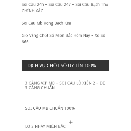
Soi Cầu 24h – Soi Cầu 247 – Soi Cầu Bạch Thủ
CHÍNH XÁC
Soi Cau Mb Rong Bach Kim
Giờ Vàng Chốt Số Miền Bắc Hôm Nay – Xổ Số
666
DỊCH VỤ CHỐT SỐ UY TÍN 100%
3 CÀNG VIP MB – SOI CẦU LÔ XIÊN 2 – ĐỀ
3 CÀNG CHUẨN
SOI CẦU MB CHUẨN 100%
LÔ 2 NHÁY MIỀN BẮC