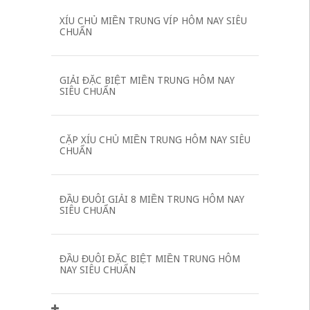
XÍU CHỦ MIỀN TRUNG VÍP HÔM NAY SIÊU
CHUẨN
GIẢI ĐẶC BIỆT MIỀN TRUNG HÔM NAY
SIÊU CHUẨN
CẶP XÍU CHỦ MIỀN TRUNG HÔM NAY SIÊU
CHUẨN
ĐẦU ĐUÔI GIẢI 8 MIỀN TRUNG HÔM NAY
SIÊU CHUẨN
ĐẦU ĐUÔI ĐẶC BIỆT MIỀN TRUNG HÔM
NAY SIÊU CHUẨN