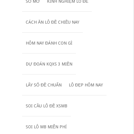
SỔ MƠ
KINH NGHIỆM LÔ ĐỀ
CÁCH ĂN LÔ ĐỀ CHIỀU NAY
HÔM NAY ĐÁNH CON GÌ
DỰ ĐOÁN KQXS 3 MIỀN
LẤY SỐ ĐỀ CHUẨN
LÔ ĐẸP HÔM NAY
SOI CẦU LÔ ĐỀ XSMB
SOI LÔ MB MIỄN PHÍ