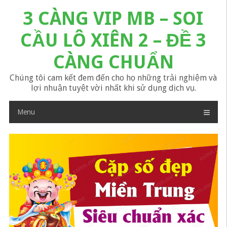
Skip
3 CÀNG VIP MB – SOI
to
content
CẦU LÔ XIÊN 2 – ĐỀ 3
CÀNG CHUẨN
Chúng tôi cam kết đem đến cho họ những trải nghiệm và
lợi nhuận tuyệt vời nhất khi sử dụng dịch vụ.
Menu