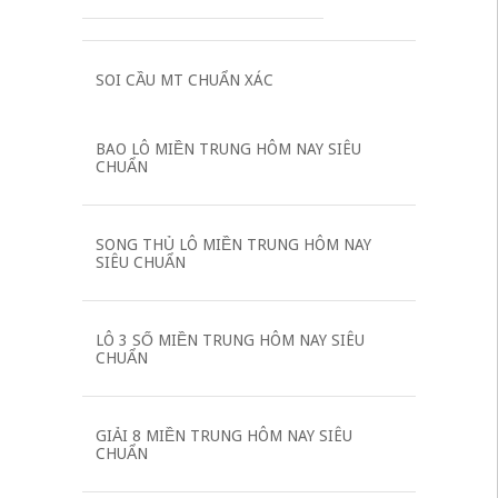
SOI CẦU MT CHUẨN XÁC
BAO LÔ MIỀN TRUNG HÔM NAY SIÊU
CHUẨN
SONG THỦ LÔ MIỀN TRUNG HÔM NAY
SIÊU CHUẨN
LÔ 3 SỐ MIỀN TRUNG HÔM NAY SIÊU
CHUẨN
GIẢI 8 MIỀN TRUNG HÔM NAY SIÊU
CHUẨN