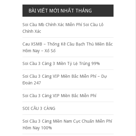
BÀI VIẾT MỚI NHẤT THÁNG
Soi Cầu Mb Chính Xác Miễn Phí Soi Cầu Lô
Chính Xác
Cau XSMB – Thống Kê Cầu Bạch Thủ Miền Bắc
Hôm Nay – Xổ Số
Soi Cầu 3 Càng 3 Miền Tỷ Lệ Trúng 99%
Soi Cầu 3 Càng VIP Miền Bắc Miễn Phí – Dự
Đoán 247
Soi Cầu 3 Càng VIP Miền Bắc Miễn Phí
SOI CẦU 3 CÀNG
Soi Cầu 3 Càng Miền Nam Cực Chuẩn Miễn Phí
Hôm Nay 100%