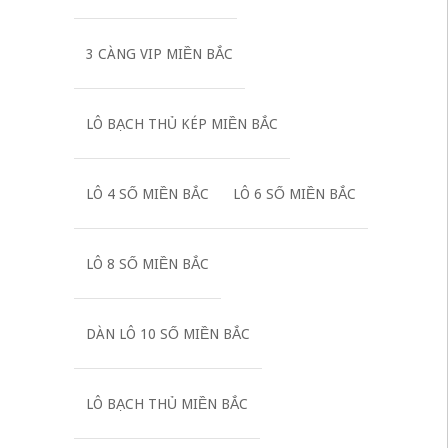
3 CÀNG VIP MIỀN BẮC
LÔ BẠCH THỦ KÉP MIỀN BẮC
LÔ 4 SỐ MIỀN BẮC
LÔ 6 SỐ MIỀN BẮC
LÔ 8 SỐ MIỀN BẮC
DÀN LÔ 10 SỐ MIỀN BẮC
LÔ BẠCH THỦ MIỀN BẮC