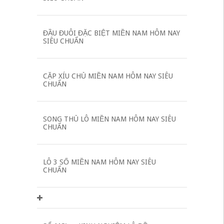
ĐẦU ĐUÔI ĐẶC BIỆT MIỀN NAM HÔM NAY
SIÊU CHUẨN
CẶP XÍU CHỦ MIỀN NAM HÔM NAY SIÊU
CHUẨN
SONG THỦ LÔ MIỀN NAM HÔM NAY SIÊU
CHUẨN
LÔ 3 SỐ MIỀN NAM HÔM NAY SIÊU
CHUẨN