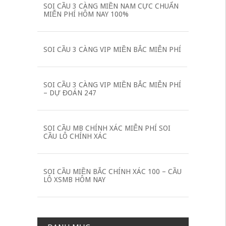
SOI CẦU 3 CÀNG MIỀN NAM CỰC CHUẨN
MIỄN PHÍ HÔM NAY 100%
SOI CẦU 3 CÀNG VIP MIỀN BẮC MIỄN PHÍ
SOI CẦU 3 CÀNG VIP MIỀN BẮC MIỄN PHÍ
– DỰ ĐOÁN 247
SOI CẦU MB CHÍNH XÁC MIỄN PHÍ SOI
CẦU LÔ CHÍNH XÁC
SOI CẦU MIỀN BẮC CHÍNH XÁC 100 – CẦU
LÔ XSMB HÔM NAY