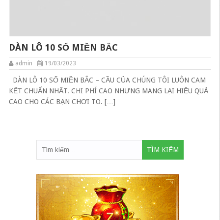
DÀN LÔ 10 SỐ MIỀN BẮC
admin
19/03/2023
DÀN LÔ 10 SỐ MIỀN BẮC – CẦU CỦA CHÚNG TÔI LUÔN CAM
KẾT CHUẨN NHẤT. CHI PHÍ CAO NHƯNG MANG LẠI HIỆU QUẢ
CAO CHO CÁC BẠN CHƠI TO. […]
Tìm
kiếm
cho: