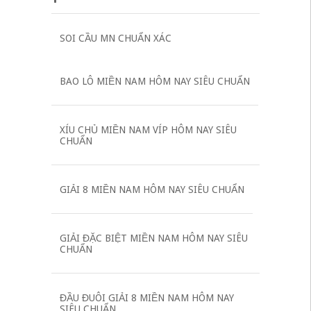
SOI CẦU MN CHUẨN XÁC
BAO LÔ MIỀN NAM HÔM NAY SIÊU CHUẨN
XÍU CHỦ MIỀN NAM VÍP HÔM NAY SIÊU
CHUẨN
GIẢI 8 MIỀN NAM HÔM NAY SIÊU CHUẨN
GIẢI ĐẶC BIỆT MIỀN NAM HÔM NAY SIÊU
CHUẨN
ĐẦU ĐUÔI GIẢI 8 MIỀN NAM HÔM NAY
SIÊU CHUẨN