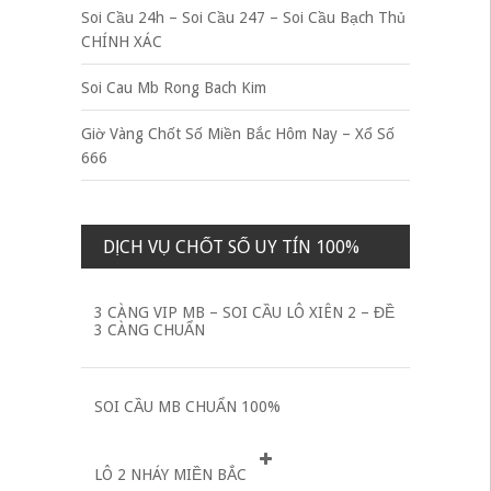
Soi Cầu 24h – Soi Cầu 247 – Soi Cầu Bạch Thủ
CHÍNH XÁC
Soi Cau Mb Rong Bach Kim
Giờ Vàng Chốt Số Miền Bắc Hôm Nay – Xổ Số
666
DỊCH VỤ CHỐT SỐ UY TÍN 100%
3 CÀNG VIP MB – SOI CẦU LÔ XIÊN 2 – ĐỀ
3 CÀNG CHUẨN
SOI CẦU MB CHUẨN 100%
LÔ 2 NHÁY MIỀN BẮC