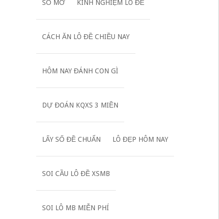
SỔ MƠ
KINH NGHIỆM LÔ ĐỀ
CÁCH ĂN LÔ ĐỀ CHIỀU NAY
HÔM NAY ĐÁNH CON GÌ
DỰ ĐOÁN KQXS 3 MIỀN
LẤY SỐ ĐỀ CHUẨN
LÔ ĐẸP HÔM NAY
SOI CẦU LÔ ĐỀ XSMB
SOI LÔ MB MIỄN PHÍ