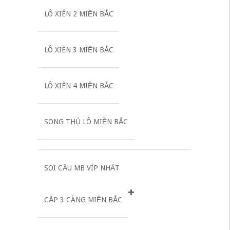
LÔ XIÊN 2 MIỀN BẮC
LÔ XIÊN 3 MIỀN BẮC
LÔ XIÊN 4 MIỀN BẮC
SONG THỦ LÔ MIỀN BẮC
SOI CẦU MB VÍP NHẤT
CẶP 3 CÀNG MIỀN BẮC