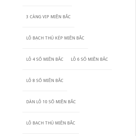
3 CÀNG VIP MIỀN BẮC
LÔ BẠCH THỦ KÉP MIỀN BẮC
LÔ 4 SỐ MIỀN BẮC
LÔ 6 SỐ MIỀN BẮC
LÔ 8 SỐ MIỀN BẮC
DÀN LÔ 10 SỐ MIỀN BẮC
LÔ BẠCH THỦ MIỀN BẮC