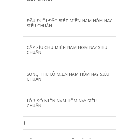
ĐẦU ĐUÔI ĐẶC BIỆT MIỀN NAM HÔM NAY
SIÊU CHUẨN
CẶP XÍU CHỦ MIỀN NAM HÔM NAY SIÊU
CHUẨN
SONG THỦ LÔ MIỀN NAM HÔM NAY SIÊU
CHUẨN
LÔ 3 SỐ MIỀN NAM HÔM NAY SIÊU
CHUẨN