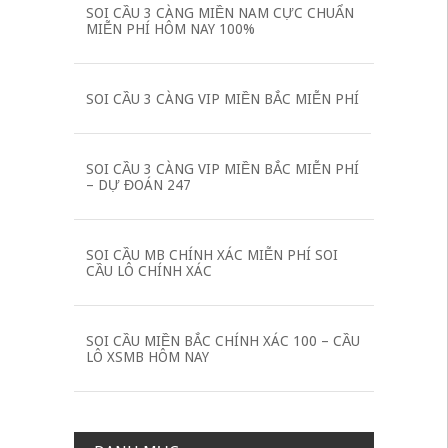
SOI CẦU 3 CÀNG MIỀN NAM CỰC CHUẨN
MIỄN PHÍ HÔM NAY 100%
SOI CẦU 3 CÀNG VIP MIỀN BẮC MIỄN PHÍ
SOI CẦU 3 CÀNG VIP MIỀN BẮC MIỄN PHÍ
– DỰ ĐOÁN 247
SOI CẦU MB CHÍNH XÁC MIỄN PHÍ SOI
CẦU LÔ CHÍNH XÁC
SOI CẦU MIỀN BẮC CHÍNH XÁC 100 – CẦU
LÔ XSMB HÔM NAY