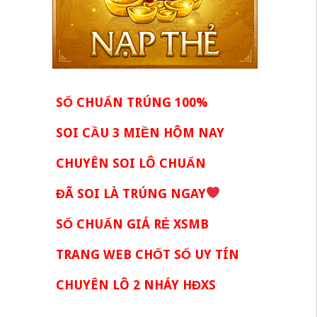
SỐ CHUẨN TRÚNG 100%
SOI CẦU 3 MIỀN HÔM NAY
CHUYÊN SOI LÔ CHUẨN
ĐÃ SOI LÀ TRÚNG NGAY
SỐ CHUẨN GIÁ RẺ XSMB
TRANG WEB CHỐT SỐ UY TÍN
CHUYÊN LÔ 2 NHÁY HĐXS