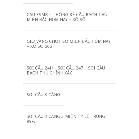
CAU XSMB – THỐNG KÊ CẦU BẠCH THỦ
MIỀN BẮC HÔM NAY – XỔ SỐ
GIỜ VÀNG CHỐT SỐ MIỀN BẮC HÔM NAY
– XỔ SỐ 666
SOI CẦU 24H – SOI CẦU 247 – SOI CẦU
BẠCH THỦ CHÍNH XÁC
SOI CẦU 3 CÀNG
SOI CẦU 3 CÀNG 3 MIỀN TỶ LỆ TRÚNG
99%