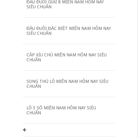
ĐẦU ĐUÔI GIẢI 8 MIỀN NAM HÔM NAY
SIÊU CHUẨN
ĐẦU ĐUÔI ĐẶC BIỆT MIỀN NAM HÔM NAY
SIÊU CHUẨN
CẶP XÍU CHỦ MIỀN NAM HÔM NAY SIÊU
CHUẨN
SONG THỦ LÔ MIỀN NAM HÔM NAY SIÊU
CHUẨN
LÔ 3 SỐ MIỀN NAM HÔM NAY SIÊU
CHUẨN