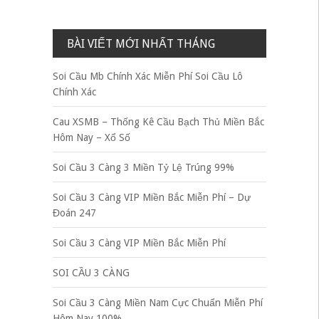
BÀI VIẾT MỚI NHẤT THÁNG
Soi Cầu Mb Chính Xác Miễn Phí Soi Cầu Lô
Chính Xác
Cau XSMB – Thống Kê Cầu Bạch Thủ Miền Bắc
Hôm Nay – Xổ Số
Soi Cầu 3 Càng 3 Miền Tỷ Lệ Trúng 99%
Soi Cầu 3 Càng VIP Miền Bắc Miễn Phí – Dự
Đoán 247
Soi Cầu 3 Càng VIP Miền Bắc Miễn Phí
SOI CẦU 3 CÀNG
Soi Cầu 3 Càng Miền Nam Cực Chuẩn Miễn Phí
Hôm Nay 100%