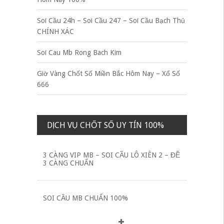
Soi Cầu 24h – Soi Cầu 247 – Soi Cầu Bạch Thủ
CHÍNH XÁC
Soi Cau Mb Rong Bach Kim
Giờ Vàng Chốt Số Miền Bắc Hôm Nay – Xổ Số
666
DỊCH VỤ CHỐT SỐ UY TÍN 100%
3 CÀNG VIP MB – SOI CẦU LÔ XIÊN 2 – ĐỀ
3 CÀNG CHUẨN
SOI CẦU MB CHUẨN 100%