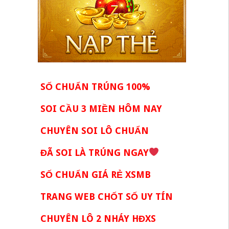
SỐ CHUẨN TRÚNG 100%
SOI CẦU 3 MIỀN HÔM NAY
CHUYÊN SOI LÔ CHUẨN
ĐÃ SOI LÀ TRÚNG NGAY
SỐ CHUẨN GIÁ RẺ XSMB
TRANG WEB CHỐT SỐ UY TÍN
CHUYÊN LÔ 2 NHÁY HĐXS