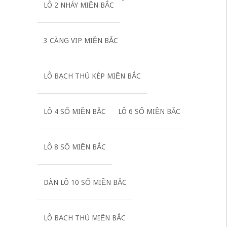
LÔ 2 NHÁY MIỀN BẮC
3 CÀNG VIP MIỀN BẮC
LÔ BẠCH THỦ KÉP MIỀN BẮC
LÔ 4 SỐ MIỀN BẮC
LÔ 6 SỐ MIỀN BẮC
LÔ 8 SỐ MIỀN BẮC
DÀN LÔ 10 SỐ MIỀN BẮC
LÔ BẠCH THỦ MIỀN BẮC