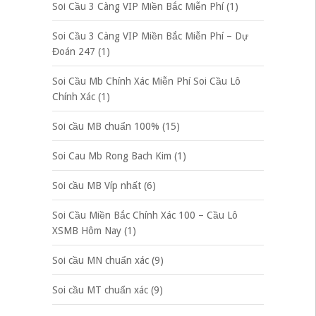
Soi Cầu 3 Càng VIP Miền Bắc Miễn Phí
(1)
Soi Cầu 3 Càng VIP Miền Bắc Miễn Phí – Dự
Đoán 247
(1)
Soi Cầu Mb Chính Xác Miễn Phí Soi Cầu Lô
Chính Xác
(1)
Soi cầu MB chuẩn 100%
(15)
Soi Cau Mb Rong Bach Kim
(1)
Soi cầu MB Víp nhất
(6)
Soi Cầu Miền Bắc Chính Xác 100 – Cầu Lô
XSMB Hôm Nay
(1)
Soi cầu MN chuẩn xác
(9)
Soi cầu MT chuẩn xác
(9)