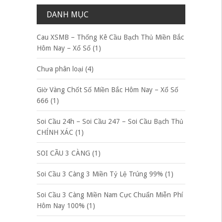
DANH MỤC
Cau XSMB – Thống Kê Cầu Bạch Thủ Miền Bắc
Hôm Nay – Xổ Số
(1)
Chưa phân loại
(4)
Giờ Vàng Chốt Số Miền Bắc Hôm Nay – Xổ Số
666
(1)
Soi Cầu 24h – Soi Cầu 247 – Soi Cầu Bạch Thủ
CHÍNH XÁC
(1)
SOI CẦU 3 CÀNG
(1)
Soi Cầu 3 Càng 3 Miền Tỷ Lệ Trúng 99%
(1)
Soi Cầu 3 Càng Miền Nam Cực Chuẩn Miễn Phí
Hôm Nay 100%
(1)