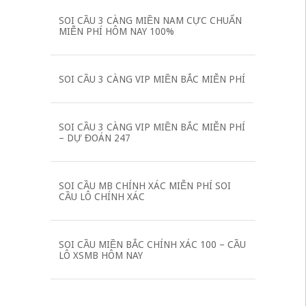
SOI CẦU 3 CÀNG MIỀN NAM CỰC CHUẨN
MIỄN PHÍ HÔM NAY 100%
SOI CẦU 3 CÀNG VIP MIỀN BẮC MIỄN PHÍ
SOI CẦU 3 CÀNG VIP MIỀN BẮC MIỄN PHÍ
– DỰ ĐOÁN 247
SOI CẦU MB CHÍNH XÁC MIỄN PHÍ SOI
CẦU LÔ CHÍNH XÁC
SOI CẦU MIỀN BẮC CHÍNH XÁC 100 – CẦU
LÔ XSMB HÔM NAY