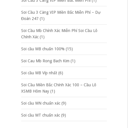
Soi Cầu 3 Càng VIP Miền Bắc Miễn Phí
(1)
Soi Cầu 3 Càng VIP Miền Bắc Miễn Phí – Dự
Đoán 247
(1)
Soi Cầu Mb Chính Xác Miễn Phí Soi Cầu Lô
Chính Xác
(1)
Soi cầu MB chuẩn 100%
(15)
Soi Cau Mb Rong Bach Kim
(1)
Soi cầu MB Víp nhất
(6)
Soi Cầu Miền Bắc Chính Xác 100 – Cầu Lô
XSMB Hôm Nay
(1)
Soi cầu MN chuẩn xác
(9)
Soi cầu MT chuẩn xác
(9)