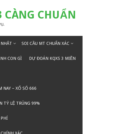
Ề 3 CÀNG CHUẨN
vụ.
P NHẤT
SOI CẦU MT CHUẨN XÁC
NH CON GÌ
DỰ ĐOÁN KQXS 3 MIỀN
 NAY – XỔ SỐ 666
ỀN TỶ LỆ TRÚNG 99%
 PHÍ
 CHÍNH XÁC