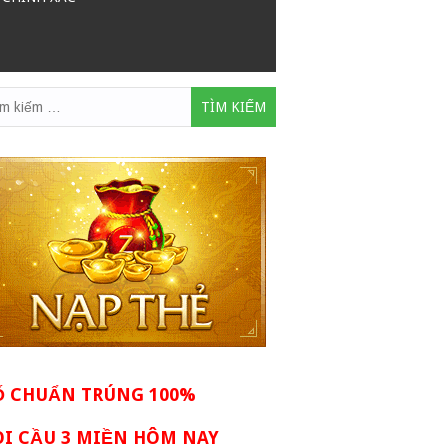
m
:
Ố CHUẨN TRÚNG 100%
OI CẦU 3 MIỀN HÔM NAY