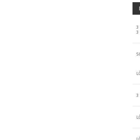
3
3
S
L
3
L
L