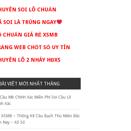
HUYÊN SOI LÔ CHUẨN
Ã SOI LÀ TRÚNG NGAY
Ố CHUẨN GIÁ RẺ XSMB
RANG WEB CHỐT SỐ UY TÍN
HUYÊN LÔ 2 NHÁY HĐXS
BÀI VIẾT MỚI NHẤT THÁNG
 Cầu Mb Chính Xác Miễn Phí Soi Cầu Lô
nh Xác
 XSMB – Thống Kê Cầu Bạch Thủ Miền Bắc
 Nay – Xổ Số