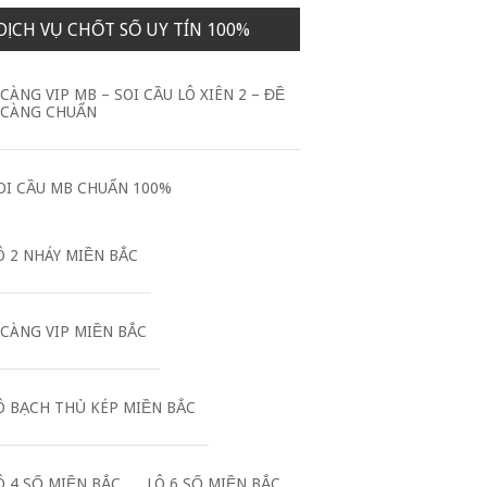
DỊCH VỤ CHỐT SỐ UY TÍN 100%
 CÀNG VIP MB – SOI CẦU LÔ XIÊN 2 – ĐỀ
 CÀNG CHUẨN
OI CẦU MB CHUẨN 100%
Ô 2 NHÁY MIỀN BẮC
 CÀNG VIP MIỀN BẮC
Ô BẠCH THỦ KÉP MIỀN BẮC
Ô 4 SỐ MIỀN BẮC
LÔ 6 SỐ MIỀN BẮC