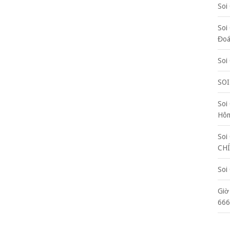
Soi
Soi
Đoá
Soi
SOI
Soi
Hô
Soi
CH
Soi
Giờ
666