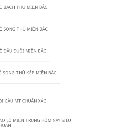
Ề BẠCH THỦ MIỀN BẮC
Ề SONG THỦ MIỀN BẮC
Ề ĐẦU ĐUÔI MIỀN BẮC
Ô SONG THỦ KÉP MIỀN BẮC
OI CẦU MT CHUẨN XÁC
AO LÔ MIỀN TRUNG HÔM NAY SIÊU
HUẨN