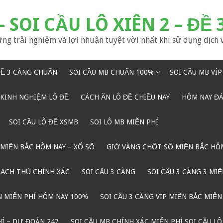
– SOI CẦU LÔ XIÊN 2 – Đ
ng trải nghiệm và lợi nhuận tuyệt vời nhất khi sử dụng dịch 
 ĐỀ 3 CÀNG CHUẨN
SOI CẦU MB CHUẨN 100%
SOI CẦU MB VÍ
KINH NGHIỆM LÔ ĐỀ
CÁCH ĂN LÔ ĐỀ CHIỀU NAY
HÔM NAY ĐÁ
SOI CẦU LÔ ĐỀ XSMB
SOI LÔ MB MIỄN PHÍ
MIỀN BẮC HÔM NAY – XỔ SỐ
GIỜ VÀNG CHỐT SỐ MIỀN BẮC HÔM
 BẠCH THỦ CHÍNH XÁC
SOI CẦU 3 CÀNG
SOI CẦU 3 CÀNG 3 MI
N MIỄN PHÍ HÔM NAY 100%
SOI CẦU 3 CÀNG VIP MIỀN BẮC MIỄN
HÍ – DỰ ĐOÁN 247
SOI CẦU MB CHÍNH XÁC MIỄN PHÍ SOI CẦU LÔ