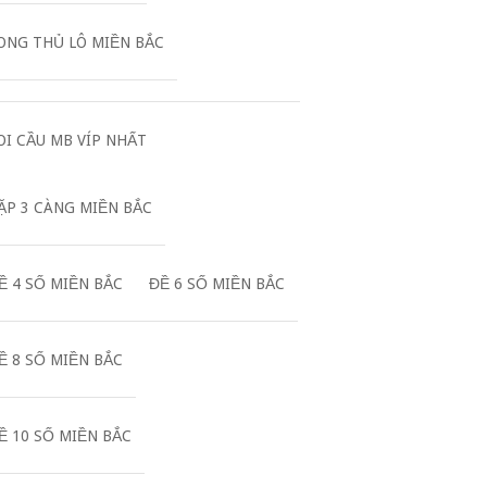
ONG THỦ LÔ MIỀN BẮC
OI CẦU MB VÍP NHẤT
ẶP 3 CÀNG MIỀN BẮC
Ề 4 SỐ MIỀN BẮC
ĐỀ 6 SỐ MIỀN BẮC
Ề 8 SỐ MIỀN BẮC
Ề 10 SỐ MIỀN BẮC