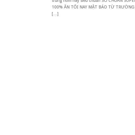
trung hôm nay siêu chuẩn SỐ CHUẨN SUPE
100% ĂN TỐI NAY MẬT BÁO TỪ TRƯỜNG
[…]