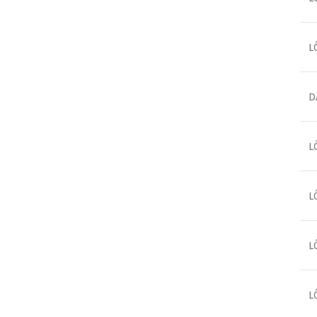
L
D
L
L
L
L