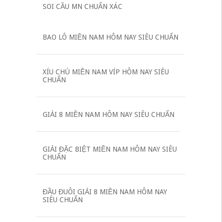
SOI CẦU MN CHUẨN XÁC
BAO LÔ MIỀN NAM HÔM NAY SIÊU CHUẨN
XÍU CHỦ MIỀN NAM VÍP HÔM NAY SIÊU
CHUẨN
GIẢI 8 MIỀN NAM HÔM NAY SIÊU CHUẨN
GIẢI ĐẶC BIỆT MIỀN NAM HÔM NAY SIÊU
CHUẨN
ĐẦU ĐUÔI GIẢI 8 MIỀN NAM HÔM NAY
SIÊU CHUẨN