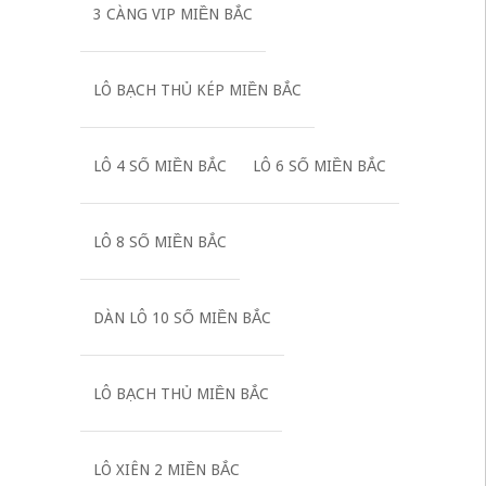
3 CÀNG VIP MIỀN BẮC
LÔ BẠCH THỦ KÉP MIỀN BẮC
LÔ 4 SỐ MIỀN BẮC
LÔ 6 SỐ MIỀN BẮC
LÔ 8 SỐ MIỀN BẮC
DÀN LÔ 10 SỐ MIỀN BẮC
LÔ BẠCH THỦ MIỀN BẮC
LÔ XIÊN 2 MIỀN BẮC