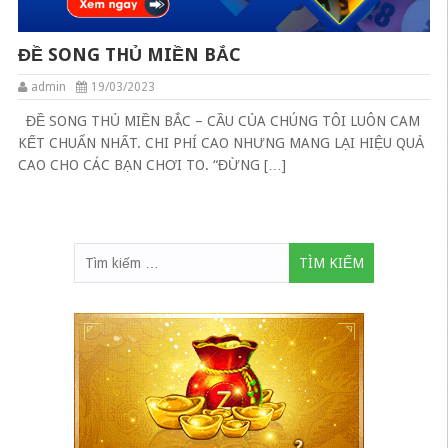
ĐỀ SONG THỦ MIỀN BẮC
admin
19/03/2023
ĐỀ SONG THỦ MIỀN BẮC – CẦU CỦA CHÚNG TÔI LUÔN CAM
KẾT CHUẨN NHẤT. CHI PHÍ CAO NHƯNG MANG LẠI HIỆU QUẢ
CAO CHO CÁC BẠN CHƠI TO. “ĐỪNG […]
Tìm
kiếm
cho: