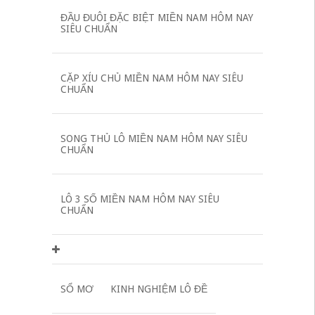
ĐẦU ĐUÔI ĐẶC BIỆT MIỀN NAM HÔM NAY
SIÊU CHUẨN
CẶP XÍU CHỦ MIỀN NAM HÔM NAY SIÊU
CHUẨN
SONG THỦ LÔ MIỀN NAM HÔM NAY SIÊU
CHUẨN
LÔ 3 SỐ MIỀN NAM HÔM NAY SIÊU
CHUẨN
SỔ MƠ
KINH NGHIỆM LÔ ĐỀ