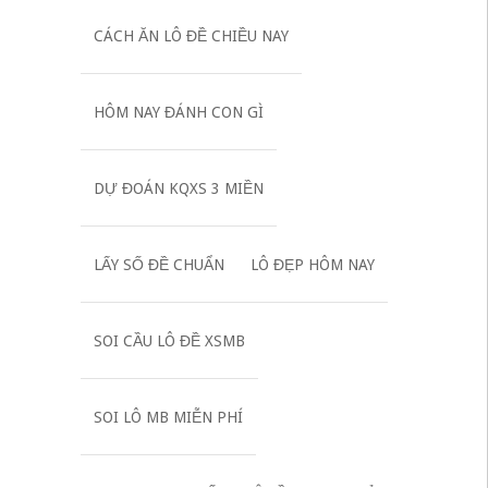
CÁCH ĂN LÔ ĐỀ CHIỀU NAY
HÔM NAY ĐÁNH CON GÌ
DỰ ĐOÁN KQXS 3 MIỀN
LẤY SỐ ĐỀ CHUẨN
LÔ ĐẸP HÔM NAY
SOI CẦU LÔ ĐỀ XSMB
SOI LÔ MB MIỄN PHÍ