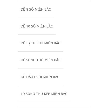
ĐỀ 8 SỐ MIỀN BẮC
ĐỀ 10 SỐ MIỀN BẮC
ĐỀ BẠCH THỦ MIỀN BẮC
ĐỀ SONG THỦ MIỀN BẮC
ĐỀ ĐẦU ĐUÔI MIỀN BẮC
LÔ SONG THỦ KÉP MIỀN BẮC