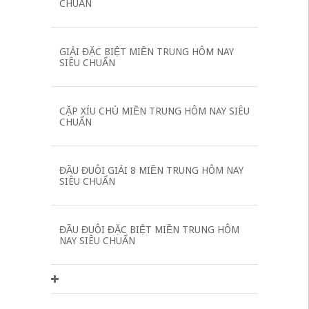
CHUẨN
GIẢI ĐẶC BIỆT MIỀN TRUNG HÔM NAY
SIÊU CHUẨN
CẶP XÍU CHỦ MIỀN TRUNG HÔM NAY SIÊU
CHUẨN
ĐẦU ĐUÔI GIẢI 8 MIỀN TRUNG HÔM NAY
SIÊU CHUẨN
ĐẦU ĐUÔI ĐẶC BIỆT MIỀN TRUNG HÔM
NAY SIÊU CHUẨN