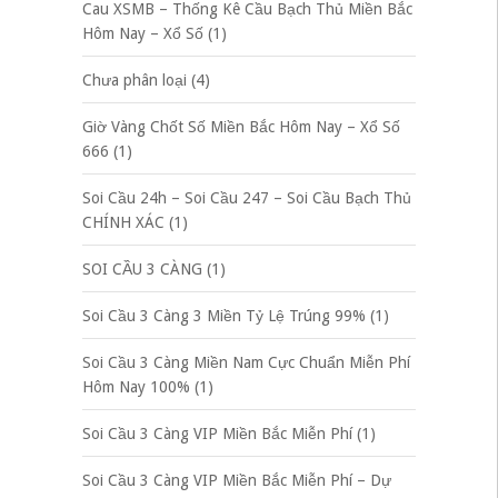
Cau XSMB – Thống Kê Cầu Bạch Thủ Miền Bắc
Hôm Nay – Xổ Số
(1)
Chưa phân loại
(4)
Giờ Vàng Chốt Số Miền Bắc Hôm Nay – Xổ Số
666
(1)
Soi Cầu 24h – Soi Cầu 247 – Soi Cầu Bạch Thủ
CHÍNH XÁC
(1)
SOI CẦU 3 CÀNG
(1)
Soi Cầu 3 Càng 3 Miền Tỷ Lệ Trúng 99%
(1)
Soi Cầu 3 Càng Miền Nam Cực Chuẩn Miễn Phí
Hôm Nay 100%
(1)
Soi Cầu 3 Càng VIP Miền Bắc Miễn Phí
(1)
Soi Cầu 3 Càng VIP Miền Bắc Miễn Phí – Dự