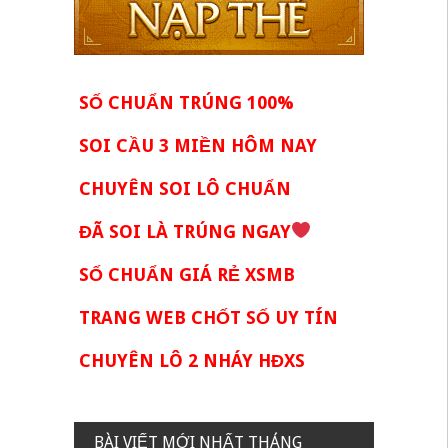
SỐ CHUẨN TRÚNG 100%
SOI CẦU 3 MIỀN HÔM NAY
CHUYÊN SOI LÔ CHUẨN
ĐÃ SOI LÀ TRÚNG NGAY
SỐ CHUẨN GIÁ RẺ XSMB
TRANG WEB CHỐT SỐ UY TÍN
CHUYÊN LÔ 2 NHÁY HĐXS
BÀI VIẾT MỚI NHẤT THÁNG