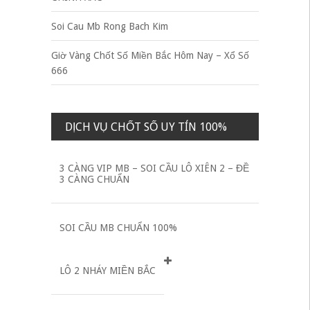
Soi Cau Mb Rong Bach Kim
Giờ Vàng Chốt Số Miền Bắc Hôm Nay – Xổ Số
666
DỊCH VỤ CHỐT SỐ UY TÍN 100%
3 CÀNG VIP MB – SOI CẦU LÔ XIÊN 2 – ĐỀ
3 CÀNG CHUẨN
SOI CẦU MB CHUẨN 100%
LÔ 2 NHÁY MIỀN BẮC