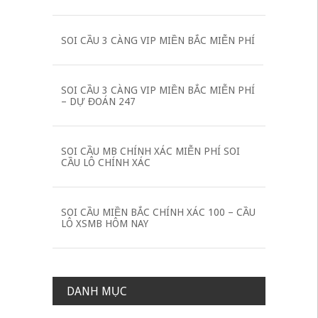
SOI CẦU 3 CÀNG VIP MIỀN BẮC MIỄN PHÍ
SOI CẦU 3 CÀNG VIP MIỀN BẮC MIỄN PHÍ
– DỰ ĐOÁN 247
SOI CẦU MB CHÍNH XÁC MIỄN PHÍ SOI
CẦU LÔ CHÍNH XÁC
SOI CẦU MIỀN BẮC CHÍNH XÁC 100 – CẦU
LÔ XSMB HÔM NAY
DANH MỤC