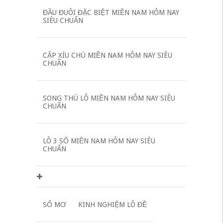
ĐẦU ĐUÔI ĐẶC BIỆT MIỀN NAM HÔM NAY
SIÊU CHUẨN
CẶP XÍU CHỦ MIỀN NAM HÔM NAY SIÊU
CHUẨN
SONG THỦ LÔ MIỀN NAM HÔM NAY SIÊU
CHUẨN
LÔ 3 SỐ MIỀN NAM HÔM NAY SIÊU
CHUẨN
SỔ MƠ
KINH NGHIỆM LÔ ĐỀ