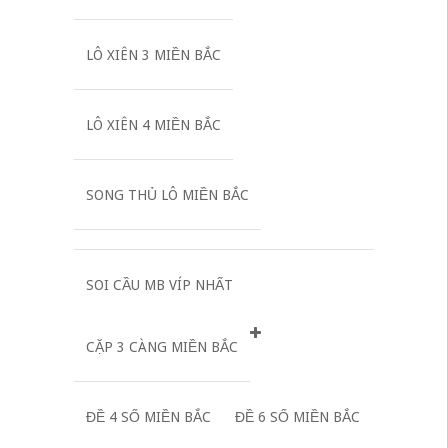
LÔ XIÊN 3 MIỀN BẮC
LÔ XIÊN 4 MIỀN BẮC
SONG THỦ LÔ MIỀN BẮC
SOI CẦU MB VÍP NHẤT
CẶP 3 CÀNG MIỀN BẮC
ĐỀ 4 SỐ MIỀN BẮC
ĐỀ 6 SỐ MIỀN BẮC