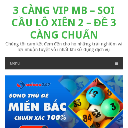
Skip
3 CÀNG VIP MB – SOI
to
content
CẦU LÔ XIÊN 2 – ĐỀ 3
CÀNG CHUẨN
Chúng tôi cam kết đem đến cho họ những trải nghiệm và
lợi nhuận tuyệt vời nhất khi sử dụng dịch vụ.
Menu