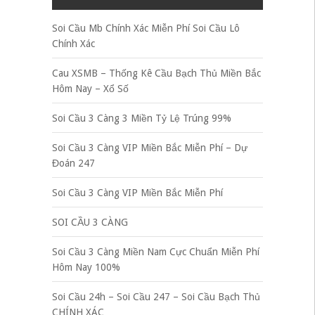
Soi Cầu Mb Chính Xác Miễn Phí Soi Cầu Lô
Chính Xác
Cau XSMB – Thống Kê Cầu Bạch Thủ Miền Bắc
Hôm Nay – Xổ Số
Soi Cầu 3 Càng 3 Miền Tỷ Lệ Trúng 99%
Soi Cầu 3 Càng VIP Miền Bắc Miễn Phí – Dự
Đoán 247
Soi Cầu 3 Càng VIP Miền Bắc Miễn Phí
SOI CẦU 3 CÀNG
Soi Cầu 3 Càng Miền Nam Cực Chuẩn Miễn Phí
Hôm Nay 100%
Soi Cầu 24h – Soi Cầu 247 – Soi Cầu Bạch Thủ
CHÍNH XÁC