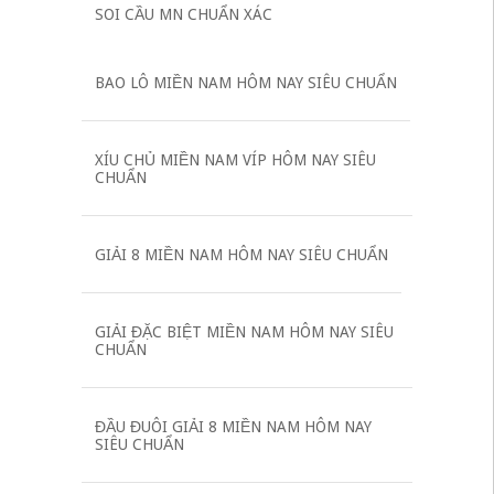
SOI CẦU MN CHUẨN XÁC
BAO LÔ MIỀN NAM HÔM NAY SIÊU CHUẨN
XÍU CHỦ MIỀN NAM VÍP HÔM NAY SIÊU
CHUẨN
GIẢI 8 MIỀN NAM HÔM NAY SIÊU CHUẨN
GIẢI ĐẶC BIỆT MIỀN NAM HÔM NAY SIÊU
CHUẨN
ĐẦU ĐUÔI GIẢI 8 MIỀN NAM HÔM NAY
SIÊU CHUẨN