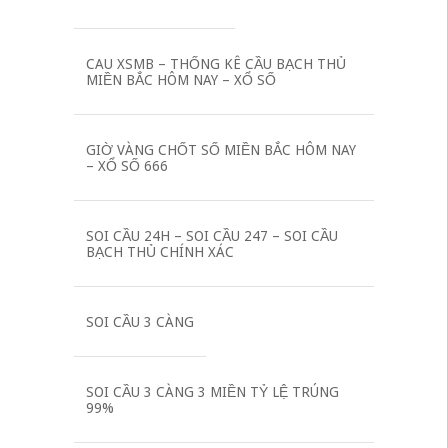
CAU XSMB – THỐNG KÊ CẦU BẠCH THỦ
MIỀN BẮC HÔM NAY – XỔ SỐ
GIỜ VÀNG CHỐT SỐ MIỀN BẮC HÔM NAY
– XỔ SỐ 666
SOI CẦU 24H – SOI CẦU 247 – SOI CẦU
BẠCH THỦ CHÍNH XÁC
SOI CẦU 3 CÀNG
SOI CẦU 3 CÀNG 3 MIỀN TỶ LỆ TRÚNG
99%