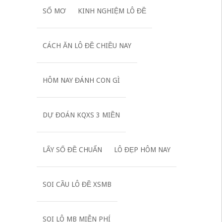
SỔ MƠ
KINH NGHIỆM LÔ ĐỀ
CÁCH ĂN LÔ ĐỀ CHIỀU NAY
HÔM NAY ĐÁNH CON GÌ
DỰ ĐOÁN KQXS 3 MIỀN
LẤY SỐ ĐỀ CHUẨN
LÔ ĐẸP HÔM NAY
SOI CẦU LÔ ĐỀ XSMB
SOI LÔ MB MIỄN PHÍ