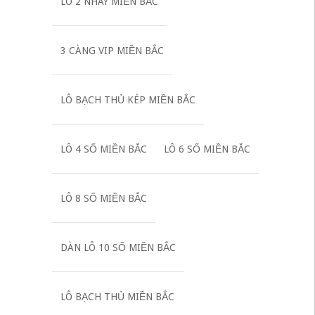
LÔ 2 NHÁY MIỀN BẮC
3 CÀNG VIP MIỀN BẮC
LÔ BẠCH THỦ KÉP MIỀN BẮC
LÔ 4 SỐ MIỀN BẮC
LÔ 6 SỐ MIỀN BẮC
LÔ 8 SỐ MIỀN BẮC
DÀN LÔ 10 SỐ MIỀN BẮC
LÔ BẠCH THỦ MIỀN BẮC