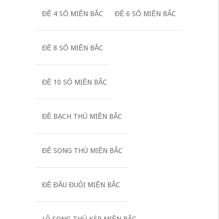
ĐỀ 4 SỐ MIỀN BẮC
ĐỀ 6 SỐ MIỀN BẮC
ĐỀ 8 SỐ MIỀN BẮC
ĐỀ 10 SỐ MIỀN BẮC
ĐỀ BẠCH THỦ MIỀN BẮC
ĐỀ SONG THỦ MIỀN BẮC
ĐỀ ĐẦU ĐUÔI MIỀN BẮC
LÔ SONG THỦ KÉP MIỀN BẮC