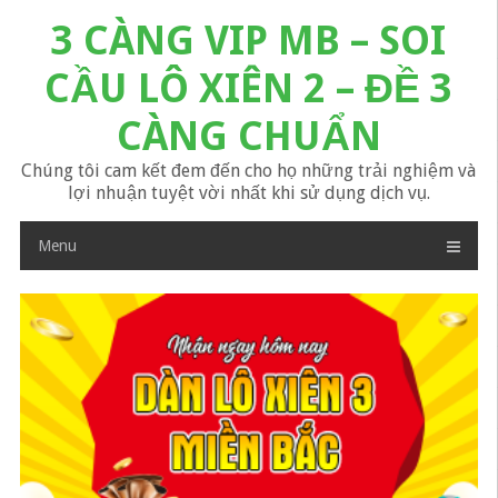
Skip
3 CÀNG VIP MB – SOI
to
content
CẦU LÔ XIÊN 2 – ĐỀ 3
CÀNG CHUẨN
Chúng tôi cam kết đem đến cho họ những trải nghiệm và
lợi nhuận tuyệt vời nhất khi sử dụng dịch vụ.
Menu