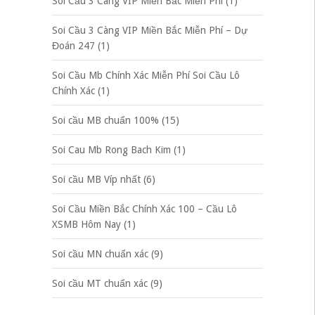
Soi Cầu 3 Càng VIP Miền Bắc Miễn Phí
(1)
Soi Cầu 3 Càng VIP Miền Bắc Miễn Phí – Dự
Đoán 247
(1)
Soi Cầu Mb Chính Xác Miễn Phí Soi Cầu Lô
Chính Xác
(1)
Soi cầu MB chuẩn 100%
(15)
Soi Cau Mb Rong Bach Kim
(1)
Soi cầu MB Víp nhất
(6)
Soi Cầu Miền Bắc Chính Xác 100 – Cầu Lô
XSMB Hôm Nay
(1)
Soi cầu MN chuẩn xác
(9)
Soi cầu MT chuẩn xác
(9)