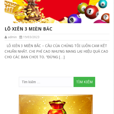
LÔ XIÊN 3 MIỀN BẮC
admin
19/03/2023
LÔ XIÊN 3 MIỀN BẮC – CẦU CỦA CHÚNG TÔI LUÔN CAM KẾT
CHUẨN NHẤT. CHI PHÍ CAO NHƯNG MANG LẠI HIỆU QUẢ CAO
CHO CÁC BẠN CHƠI TO. “ĐỪNG […]
Tìm
kiếm
cho: