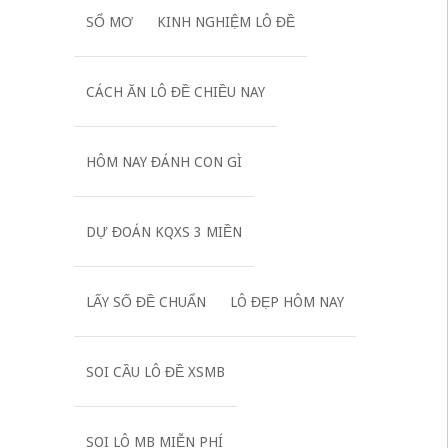
SỔ MƠ
KINH NGHIỆM LÔ ĐỀ
CÁCH ĂN LÔ ĐỀ CHIỀU NAY
HÔM NAY ĐÁNH CON GÌ
DỰ ĐOÁN KQXS 3 MIỀN
LẤY SỐ ĐỀ CHUẨN
LÔ ĐẸP HÔM NAY
SOI CẦU LÔ ĐỀ XSMB
SOI LÔ MB MIỄN PHÍ