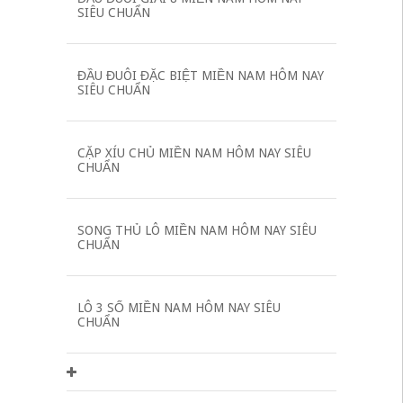
SIÊU CHUẨN
ĐẦU ĐUÔI ĐẶC BIỆT MIỀN NAM HÔM NAY
SIÊU CHUẨN
CẶP XÍU CHỦ MIỀN NAM HÔM NAY SIÊU
CHUẨN
SONG THỦ LÔ MIỀN NAM HÔM NAY SIÊU
CHUẨN
LÔ 3 SỐ MIỀN NAM HÔM NAY SIÊU
CHUẨN