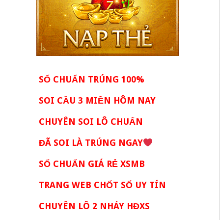
SỐ CHUẨN TRÚNG 100%
SOI CẦU 3 MIỀN HÔM NAY
CHUYÊN SOI LÔ CHUẨN
ĐÃ SOI LÀ TRÚNG NGAY
SỐ CHUẨN GIÁ RẺ XSMB
TRANG WEB CHỐT SỐ UY TÍN
CHUYÊN LÔ 2 NHÁY HĐXS