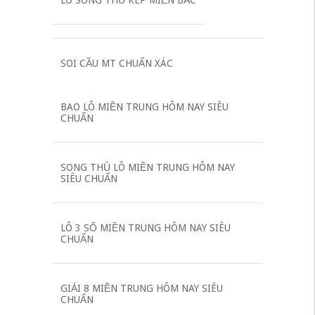
SOI CẦU MT CHUẨN XÁC
BAO LÔ MIỀN TRUNG HÔM NAY SIÊU
CHUẨN
SONG THỦ LÔ MIỀN TRUNG HÔM NAY
SIÊU CHUẨN
LÔ 3 SỐ MIỀN TRUNG HÔM NAY SIÊU
CHUẨN
GIẢI 8 MIỀN TRUNG HÔM NAY SIÊU
CHUẨN