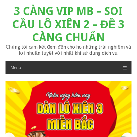
Skip
3 CÀNG VIP MB – SOI
to
content
CẦU LÔ XIÊN 2 – ĐỀ 3
CÀNG CHUẨN
Chúng tôi cam kết đem đến cho họ những trải nghiệm và
lợi nhuận tuyệt vời nhất khi sử dụng dịch vụ.
Menu