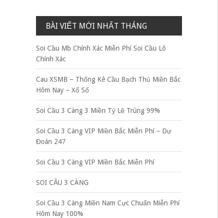
BÀI VIẾT MỚI NHẤT THÁNG
Soi Cầu Mb Chính Xác Miễn Phí Soi Cầu Lô
Chính Xác
Cau XSMB – Thống Kê Cầu Bạch Thủ Miền Bắc
Hôm Nay – Xổ Số
Soi Cầu 3 Càng 3 Miền Tỷ Lệ Trúng 99%
Soi Cầu 3 Càng VIP Miền Bắc Miễn Phí – Dự
Đoán 247
Soi Cầu 3 Càng VIP Miền Bắc Miễn Phí
SOI CẦU 3 CÀNG
Soi Cầu 3 Càng Miền Nam Cực Chuẩn Miễn Phí
Hôm Nay 100%