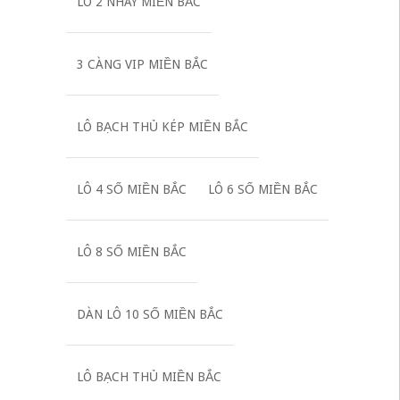
LÔ 2 NHÁY MIỀN BẮC
3 CÀNG VIP MIỀN BẮC
LÔ BẠCH THỦ KÉP MIỀN BẮC
LÔ 4 SỐ MIỀN BẮC
LÔ 6 SỐ MIỀN BẮC
LÔ 8 SỐ MIỀN BẮC
DÀN LÔ 10 SỐ MIỀN BẮC
LÔ BẠCH THỦ MIỀN BẮC