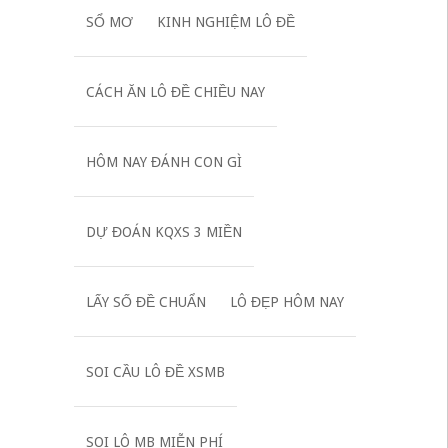
SỔ MƠ
KINH NGHIỆM LÔ ĐỀ
CÁCH ĂN LÔ ĐỀ CHIỀU NAY
HÔM NAY ĐÁNH CON GÌ
DỰ ĐOÁN KQXS 3 MIỀN
LẤY SỐ ĐỀ CHUẨN
LÔ ĐẸP HÔM NAY
SOI CẦU LÔ ĐỀ XSMB
SOI LÔ MB MIỄN PHÍ