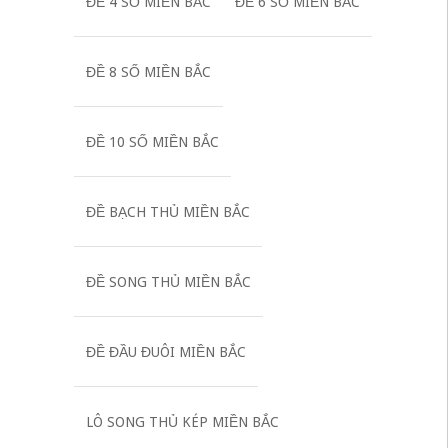
ĐỀ 4 SỐ MIỀN BẮC
ĐỀ 6 SỐ MIỀN BẮC
ĐỀ 8 SỐ MIỀN BẮC
ĐỀ 10 SỐ MIỀN BẮC
ĐỀ BẠCH THỦ MIỀN BẮC
ĐỀ SONG THỦ MIỀN BẮC
ĐỀ ĐẦU ĐUÔI MIỀN BẮC
LÔ SONG THỦ KÉP MIỀN BẮC