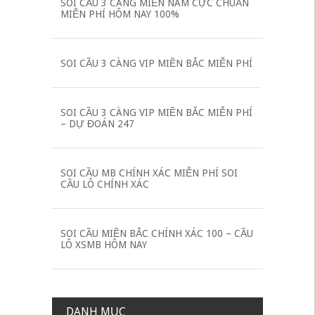
SOI CẦU 3 CÀNG MIỀN NAM CỰC CHUẨN
MIỄN PHÍ HÔM NAY 100%
SOI CẦU 3 CÀNG VIP MIỀN BẮC MIỄN PHÍ
SOI CẦU 3 CÀNG VIP MIỀN BẮC MIỄN PHÍ
– DỰ ĐOÁN 247
SOI CẦU MB CHÍNH XÁC MIỄN PHÍ SOI
CẦU LÔ CHÍNH XÁC
SOI CẦU MIỀN BẮC CHÍNH XÁC 100 – CẦU
LÔ XSMB HÔM NAY
DANH MỤC