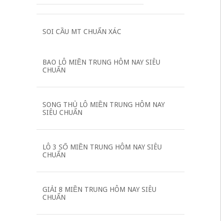
SOI CẦU MT CHUẨN XÁC
BAO LÔ MIỀN TRUNG HÔM NAY SIÊU
CHUẨN
SONG THỦ LÔ MIỀN TRUNG HÔM NAY
SIÊU CHUẨN
LÔ 3 SỐ MIỀN TRUNG HÔM NAY SIÊU
CHUẨN
GIẢI 8 MIỀN TRUNG HÔM NAY SIÊU
CHUẨN