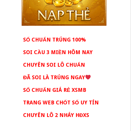
SỐ CHUẨN TRÚNG 100%
SOI CẦU 3 MIỀN HÔM NAY
CHUYÊN SOI LÔ CHUẨN
ĐÃ SOI LÀ TRÚNG NGAY
SỐ CHUẨN GIÁ RẺ XSMB
TRANG WEB CHỐT SỐ UY TÍN
CHUYÊN LÔ 2 NHÁY HĐXS