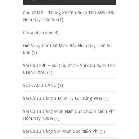
Cau XSMB – Thống Kê Cầu Bạch Thủ Miền Bắc
Hôm Nay – Xổ Số
(1)
Chưa phân loại
(4)
Giờ Vàng Chốt Số Miền Bắc Hôm Nay – Xổ Số
666
(1)
Soi Cầu 24h – Soi Cầu 247 – Soi Cầu Bạch Thủ
CHÍNH XÁC
(1)
SOI CẦU 3 CÀNG
(1)
Soi Cầu 3 Càng 3 Miền Tỷ Lệ Trúng 99%
(1)
Soi Cầu 3 Càng Miền Nam Cực Chuẩn Miễn Phí
Hôm Nay 100%
(1)
Soi Cầu 3 Càng VIP Miền Bắc Miễn Phí
(1)