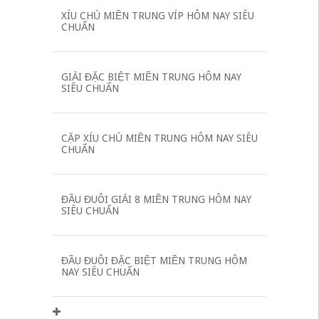
XÍU CHỦ MIỀN TRUNG VÍP HÔM NAY SIÊU
CHUẨN
GIẢI ĐẶC BIỆT MIỀN TRUNG HÔM NAY
SIÊU CHUẨN
CẶP XÍU CHỦ MIỀN TRUNG HÔM NAY SIÊU
CHUẨN
ĐẦU ĐUÔI GIẢI 8 MIỀN TRUNG HÔM NAY
SIÊU CHUẨN
ĐẦU ĐUÔI ĐẶC BIỆT MIỀN TRUNG HÔM
NAY SIÊU CHUẨN