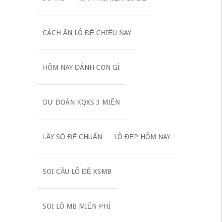
CÁCH ĂN LÔ ĐỀ CHIỀU NAY
HÔM NAY ĐÁNH CON GÌ
DỰ ĐOÁN KQXS 3 MIỀN
LẤY SỐ ĐỀ CHUẨN
LÔ ĐẸP HÔM NAY
SOI CẦU LÔ ĐỀ XSMB
SOI LÔ MB MIỄN PHÍ