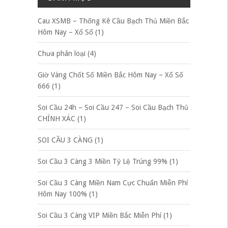
Cau XSMB – Thống Kê Cầu Bạch Thủ Miền Bắc
Hôm Nay – Xổ Số
(1)
Chưa phân loại
(4)
Giờ Vàng Chốt Số Miền Bắc Hôm Nay – Xổ Số
666
(1)
Soi Cầu 24h – Soi Cầu 247 – Soi Cầu Bạch Thủ
CHÍNH XÁC
(1)
SOI CẦU 3 CÀNG
(1)
Soi Cầu 3 Càng 3 Miền Tỷ Lệ Trúng 99%
(1)
Soi Cầu 3 Càng Miền Nam Cực Chuẩn Miễn Phí
Hôm Nay 100%
(1)
Soi Cầu 3 Càng VIP Miền Bắc Miễn Phí
(1)