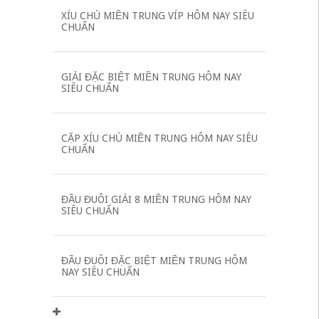
XÍU CHỦ MIỀN TRUNG VÍP HÔM NAY SIÊU
CHUẨN
GIẢI ĐẶC BIỆT MIỀN TRUNG HÔM NAY
SIÊU CHUẨN
CẶP XÍU CHỦ MIỀN TRUNG HÔM NAY SIÊU
CHUẨN
ĐẦU ĐUÔI GIẢI 8 MIỀN TRUNG HÔM NAY
SIÊU CHUẨN
ĐẦU ĐUÔI ĐẶC BIỆT MIỀN TRUNG HÔM
NAY SIÊU CHUẨN