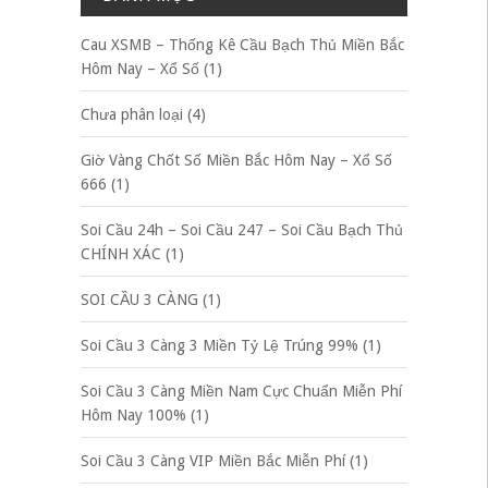
Cau XSMB – Thống Kê Cầu Bạch Thủ Miền Bắc
Hôm Nay – Xổ Số
(1)
Chưa phân loại
(4)
Giờ Vàng Chốt Số Miền Bắc Hôm Nay – Xổ Số
666
(1)
Soi Cầu 24h – Soi Cầu 247 – Soi Cầu Bạch Thủ
CHÍNH XÁC
(1)
SOI CẦU 3 CÀNG
(1)
Soi Cầu 3 Càng 3 Miền Tỷ Lệ Trúng 99%
(1)
Soi Cầu 3 Càng Miền Nam Cực Chuẩn Miễn Phí
Hôm Nay 100%
(1)
Soi Cầu 3 Càng VIP Miền Bắc Miễn Phí
(1)