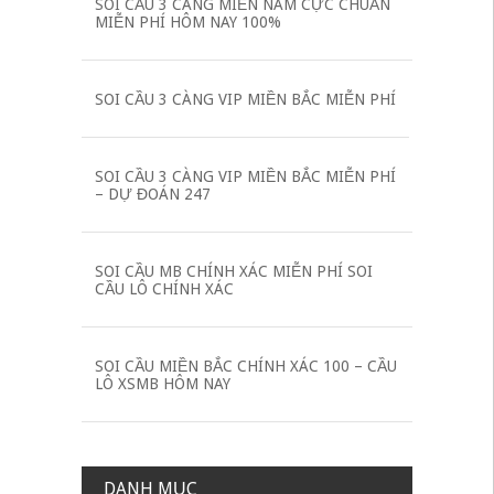
SOI CẦU 3 CÀNG MIỀN NAM CỰC CHUẨN
MIỄN PHÍ HÔM NAY 100%
SOI CẦU 3 CÀNG VIP MIỀN BẮC MIỄN PHÍ
SOI CẦU 3 CÀNG VIP MIỀN BẮC MIỄN PHÍ
– DỰ ĐOÁN 247
SOI CẦU MB CHÍNH XÁC MIỄN PHÍ SOI
CẦU LÔ CHÍNH XÁC
SOI CẦU MIỀN BẮC CHÍNH XÁC 100 – CẦU
LÔ XSMB HÔM NAY
DANH MỤC