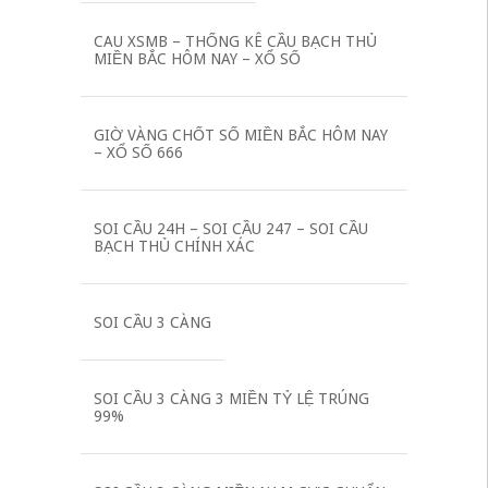
CAU XSMB – THỐNG KÊ CẦU BẠCH THỦ
MIỀN BẮC HÔM NAY – XỔ SỐ
GIỜ VÀNG CHỐT SỐ MIỀN BẮC HÔM NAY
– XỔ SỐ 666
SOI CẦU 24H – SOI CẦU 247 – SOI CẦU
BẠCH THỦ CHÍNH XÁC
SOI CẦU 3 CÀNG
SOI CẦU 3 CÀNG 3 MIỀN TỶ LỆ TRÚNG
99%