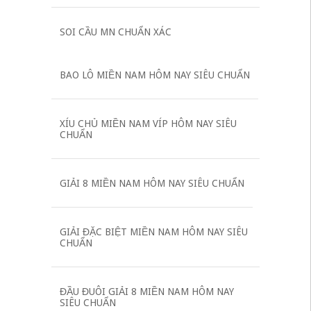
SOI CẦU MN CHUẨN XÁC
BAO LÔ MIỀN NAM HÔM NAY SIÊU CHUẨN
XÍU CHỦ MIỀN NAM VÍP HÔM NAY SIÊU
CHUẨN
GIẢI 8 MIỀN NAM HÔM NAY SIÊU CHUẨN
GIẢI ĐẶC BIỆT MIỀN NAM HÔM NAY SIÊU
CHUẨN
ĐẦU ĐUÔI GIẢI 8 MIỀN NAM HÔM NAY
SIÊU CHUẨN