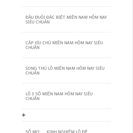
ĐẦU ĐUÔI ĐẶC BIỆT MIỀN NAM HÔM NAY
SIÊU CHUẨN
CẶP XÍU CHỦ MIỀN NAM HÔM NAY SIÊU
CHUẨN
SONG THỦ LÔ MIỀN NAM HÔM NAY SIÊU
CHUẨN
LÔ 3 SỐ MIỀN NAM HÔM NAY SIÊU
CHUẨN
SỔ MƠ
KINH NGHIỆM LÔ ĐỀ