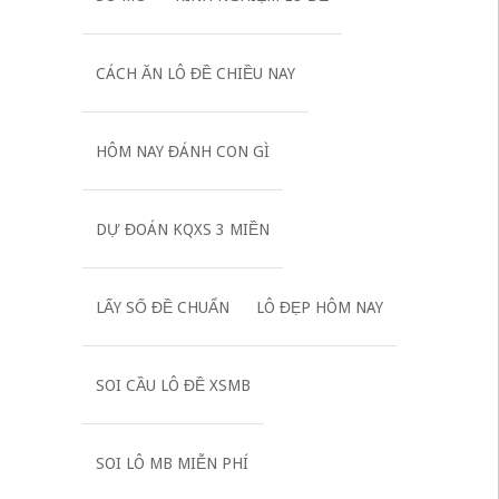
CÁCH ĂN LÔ ĐỀ CHIỀU NAY
HÔM NAY ĐÁNH CON GÌ
DỰ ĐOÁN KQXS 3 MIỀN
LẤY SỐ ĐỀ CHUẨN
LÔ ĐẸP HÔM NAY
SOI CẦU LÔ ĐỀ XSMB
SOI LÔ MB MIỄN PHÍ