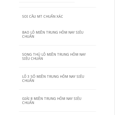
SOI CẦU MT CHUẨN XÁC
BAO LÔ MIỀN TRUNG HÔM NAY SIÊU
CHUẨN
SONG THỦ LÔ MIỀN TRUNG HÔM NAY
SIÊU CHUẨN
LÔ 3 SỐ MIỀN TRUNG HÔM NAY SIÊU
CHUẨN
GIẢI 8 MIỀN TRUNG HÔM NAY SIÊU
CHUẨN