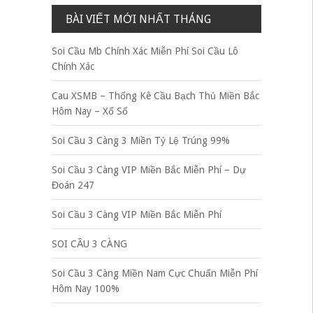
BÀI VIẾT MỚI NHẤT THÁNG
Soi Cầu Mb Chính Xác Miễn Phí Soi Cầu Lô
Chính Xác
Cau XSMB – Thống Kê Cầu Bạch Thủ Miền Bắc
Hôm Nay – Xổ Số
Soi Cầu 3 Càng 3 Miền Tỷ Lệ Trúng 99%
Soi Cầu 3 Càng VIP Miền Bắc Miễn Phí – Dự
Đoán 247
Soi Cầu 3 Càng VIP Miền Bắc Miễn Phí
SOI CẦU 3 CÀNG
Soi Cầu 3 Càng Miền Nam Cực Chuẩn Miễn Phí
Hôm Nay 100%