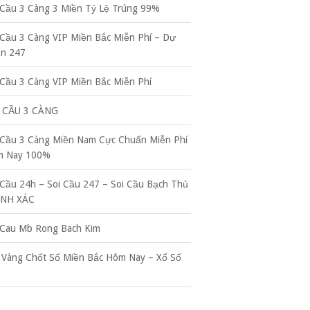
 Cầu 3 Càng 3 Miền Tỷ Lệ Trúng 99%
 Cầu 3 Càng VIP Miền Bắc Miễn Phí – Dự
n 247
 Cầu 3 Càng VIP Miền Bắc Miễn Phí
 CẦU 3 CÀNG
 Cầu 3 Càng Miền Nam Cực Chuẩn Miễn Phí
m Nay 100%
 Cầu 24h – Soi Cầu 247 – Soi Cầu Bạch Thủ
ÍNH XÁC
 Cau Mb Rong Bach Kim
 Vàng Chốt Số Miền Bắc Hôm Nay – Xổ Số