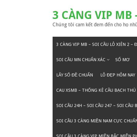
Skip
to
3 CÀNG VIP MB 
content
Chúng tôi cam kết đem đến cho họ nhữ
3 CÀNG VIP MB – SOI CẦU LÔ XIÊN 2 –
SOI CẦU MN CHUẨN XÁC
SỔ MƠ
LẤY SỐ ĐỀ CHUẨN
LÔ ĐẸP HÔM NAY
CAU XSMB – THỐNG KÊ CẦU BẠCH THỦ 
SOI CẦU 24H – SOI CẦU 247 – SOI CẦU
SOI CẦU 3 CÀNG MIỀN NAM CỰC CHUẨ
SOI CẦU 3 CÀNG VIP MIỀN BẮC MIỄN P