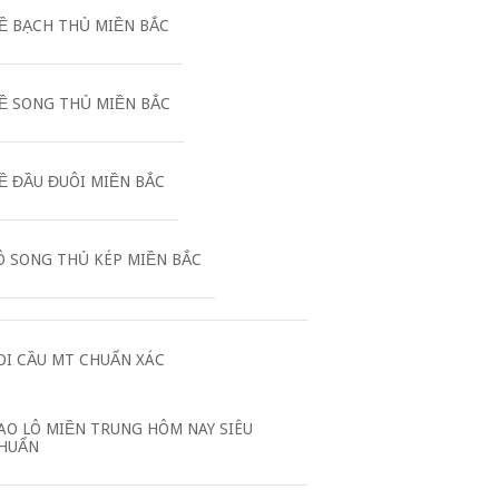
Ề BẠCH THỦ MIỀN BẮC
Ề SONG THỦ MIỀN BẮC
Ề ĐẦU ĐUÔI MIỀN BẮC
Ô SONG THỦ KÉP MIỀN BẮC
OI CẦU MT CHUẨN XÁC
AO LÔ MIỀN TRUNG HÔM NAY SIÊU
HUẨN