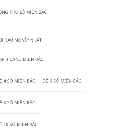
ONG THỦ LÔ MIỀN BẮC
OI CẦU MB VÍP NHẤT
ẶP 3 CÀNG MIỀN BẮC
Ề 4 SỐ MIỀN BẮC
ĐỀ 6 SỐ MIỀN BẮC
Ề 8 SỐ MIỀN BẮC
Ề 10 SỐ MIỀN BẮC