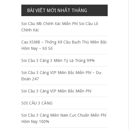
BÀI VIẾT MỚI NHẤT THÁNG
Soi Cầu Mb Chính Xác Miễn Phí Soi Cầu Lô
Chính Xác
Cau XSMB – Thống Kê Cầu Bạch Thủ Miền Bắc
Hôm Nay – Xổ Số
Soi Cầu 3 Càng 3 Miền Tỷ Lệ Trúng 99%
Soi Cầu 3 Càng VIP Miền Bắc Miễn Phí – Dự
Đoán 247
Soi Cầu 3 Càng VIP Miền Bắc Miễn Phí
SOI CẦU 3 CÀNG
Soi Cầu 3 Càng Miền Nam Cực Chuẩn Miễn Phí
Hôm Nay 100%