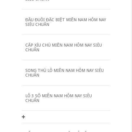
ĐẦU ĐUÔI ĐẶC BIỆT MIỀN NAM HÔM NAY
SIÊU CHUẨN
CẶP XÍU CHỦ MIỀN NAM HÔM NAY SIÊU
CHUẨN
SONG THỦ LÔ MIỀN NAM HÔM NAY SIÊU
CHUẨN
LÔ 3 SỐ MIỀN NAM HÔM NAY SIÊU
CHUẨN