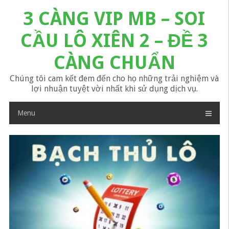
Skip
3 CÀNG VIP MB – SOI
to
content
CẦU LÔ XIÊN 2 – ĐỀ 3
CÀNG CHUẨN
Chúng tôi cam kết đem đến cho họ những trải nghiệm và
lợi nhuận tuyệt vời nhất khi sử dụng dịch vụ.
Menu