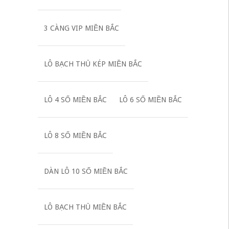
3 CÀNG VIP MIỀN BẮC
LÔ BẠCH THỦ KÉP MIỀN BẮC
LÔ 4 SỐ MIỀN BẮC
LÔ 6 SỐ MIỀN BẮC
LÔ 8 SỐ MIỀN BẮC
DÀN LÔ 10 SỐ MIỀN BẮC
LÔ BẠCH THỦ MIỀN BẮC