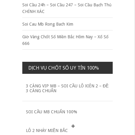
Soi Cầu 24h – Soi Cầu 247 – Soi Cầu Bạch Thủ
CHÍNH XÁC
Soi Cau Mb Rong Bach Kim
Giờ Vàng Chốt Số Miền Bắc Hôm Nay – Xổ Số
666
DỊCH VỤ CHỐT SỐ UY TÍN 100%
3 CÀNG VIP MB – SOI CẦU LÔ XIÊN 2 – ĐỀ
3 CÀNG CHUẨN
SOI CẦU MB CHUẨN 100%
LÔ 2 NHÁY MIỀN BẮC