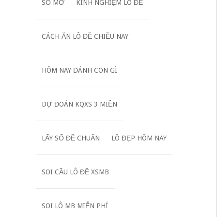
SỔ MƠ
KINH NGHIỆM LÔ ĐỀ
CÁCH ĂN LÔ ĐỀ CHIỀU NAY
HÔM NAY ĐÁNH CON GÌ
DỰ ĐOÁN KQXS 3 MIỀN
LẤY SỐ ĐỀ CHUẨN
LÔ ĐẸP HÔM NAY
SOI CẦU LÔ ĐỀ XSMB
SOI LÔ MB MIỄN PHÍ