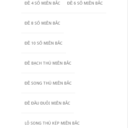
ĐỀ 4 SỐ MIỀN BẮC
ĐỀ 6 SỐ MIỀN BẮC
ĐỀ 8 SỐ MIỀN BẮC
ĐỀ 10 SỐ MIỀN BẮC
ĐỀ BẠCH THỦ MIỀN BẮC
ĐỀ SONG THỦ MIỀN BẮC
ĐỀ ĐẦU ĐUÔI MIỀN BẮC
LÔ SONG THỦ KÉP MIỀN BẮC