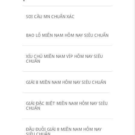
SOI CẦU MN CHUẨN XÁC
BAO LÔ MIỀN NAM HÔM NAY SIÊU CHUẨN
XÍU CHỦ MIỀN NAM VÍP HÔM NAY SIÊU
CHUẨN
GIẢI 8 MIỀN NAM HÔM NAY SIÊU CHUẨN
GIẢI ĐẶC BIỆT MIỀN NAM HÔM NAY SIÊU
CHUẨN
ĐẦU ĐUÔI GIẢI 8 MIỀN NAM HÔM NAY
SIÊU CHUẨN