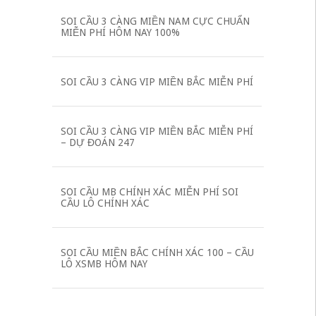
SOI CẦU 3 CÀNG MIỀN NAM CỰC CHUẨN
MIỄN PHÍ HÔM NAY 100%
SOI CẦU 3 CÀNG VIP MIỀN BẮC MIỄN PHÍ
SOI CẦU 3 CÀNG VIP MIỀN BẮC MIỄN PHÍ
– DỰ ĐOÁN 247
SOI CẦU MB CHÍNH XÁC MIỄN PHÍ SOI
CẦU LÔ CHÍNH XÁC
SOI CẦU MIỀN BẮC CHÍNH XÁC 100 – CẦU
LÔ XSMB HÔM NAY