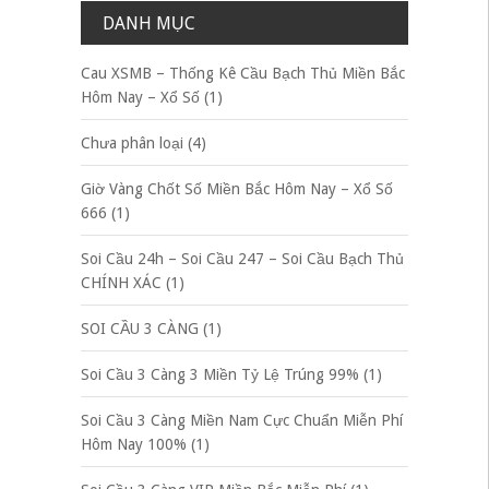
DANH MỤC
Cau XSMB – Thống Kê Cầu Bạch Thủ Miền Bắc
Hôm Nay – Xổ Số
(1)
Chưa phân loại
(4)
Giờ Vàng Chốt Số Miền Bắc Hôm Nay – Xổ Số
666
(1)
Soi Cầu 24h – Soi Cầu 247 – Soi Cầu Bạch Thủ
CHÍNH XÁC
(1)
SOI CẦU 3 CÀNG
(1)
Soi Cầu 3 Càng 3 Miền Tỷ Lệ Trúng 99%
(1)
Soi Cầu 3 Càng Miền Nam Cực Chuẩn Miễn Phí
Hôm Nay 100%
(1)