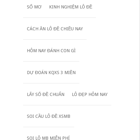
SỔ MƠ
KINH NGHIỆM LÔ ĐỀ
CÁCH ĂN LÔ ĐỀ CHIỀU NAY
HÔM NAY ĐÁNH CON GÌ
DỰ ĐOÁN KQXS 3 MIỀN
LẤY SỐ ĐỀ CHUẨN
LÔ ĐẸP HÔM NAY
SOI CẦU LÔ ĐỀ XSMB
SOI LÔ MB MIỄN PHÍ