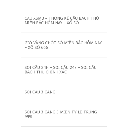
CAU XSMB – THỐNG KÊ CẦU BẠCH THỦ
MIỀN BẮC HÔM NAY – XỔ SỐ
GIỜ VÀNG CHỐT SỐ MIỀN BẮC HÔM NAY
– XỔ SỐ 666
SOI CẦU 24H – SOI CẦU 247 – SOI CẦU
BẠCH THỦ CHÍNH XÁC
SOI CẦU 3 CÀNG
SOI CẦU 3 CÀNG 3 MIỀN TỶ LỆ TRÚNG
99%