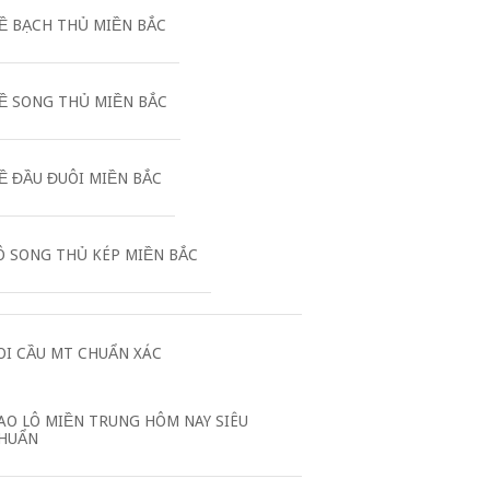
Ề BẠCH THỦ MIỀN BẮC
Ề SONG THỦ MIỀN BẮC
Ề ĐẦU ĐUÔI MIỀN BẮC
Ô SONG THỦ KÉP MIỀN BẮC
OI CẦU MT CHUẨN XÁC
AO LÔ MIỀN TRUNG HÔM NAY SIÊU
HUẨN