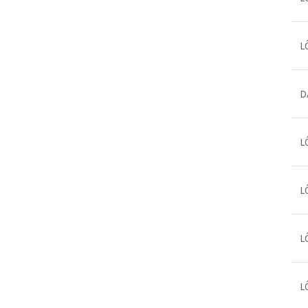
L
D
L
L
L
L