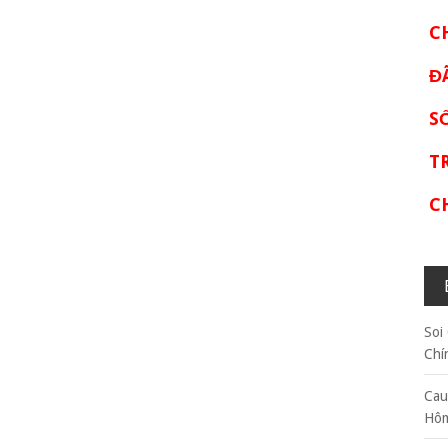
C
Đ
S
T
C
Soi
Chí
Cau
Hôm