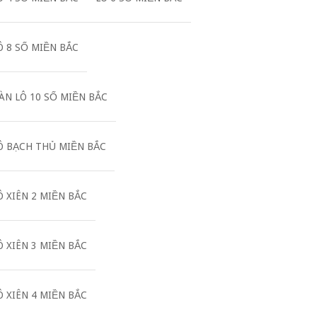
Ô 8 SỐ MIỀN BẮC
ÀN LÔ 10 SỐ MIỀN BẮC
Ô BẠCH THỦ MIỀN BẮC
Ô XIÊN 2 MIỀN BẮC
Ô XIÊN 3 MIỀN BẮC
Ô XIÊN 4 MIỀN BẮC