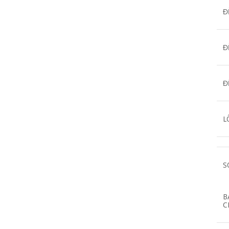
Đ
Đ
Đ
L
S
B
C