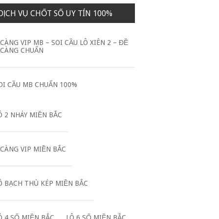
DỊCH VỤ CHỐT SỐ UY TÍN 100%
 CÀNG VIP MB – SOI CẦU LÔ XIÊN 2 – ĐỀ
 CÀNG CHUẨN
OI CẦU MB CHUẨN 100%
Ô 2 NHÁY MIỀN BẮC
 CÀNG VIP MIỀN BẮC
Ô BẠCH THỦ KÉP MIỀN BẮC
Ô 4 SỐ MIỀN BẮC
LÔ 6 SỐ MIỀN BẮC