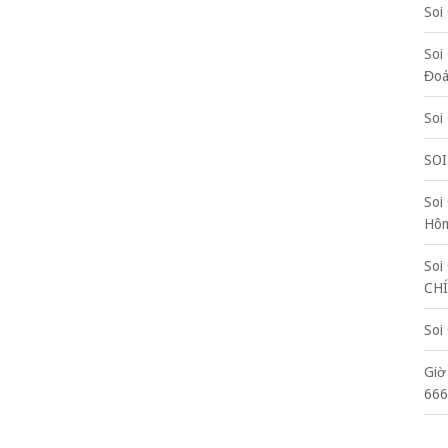
Soi
Soi
Đoá
Soi
SOI
Soi
Hô
Soi
CH
Soi
Giờ
666