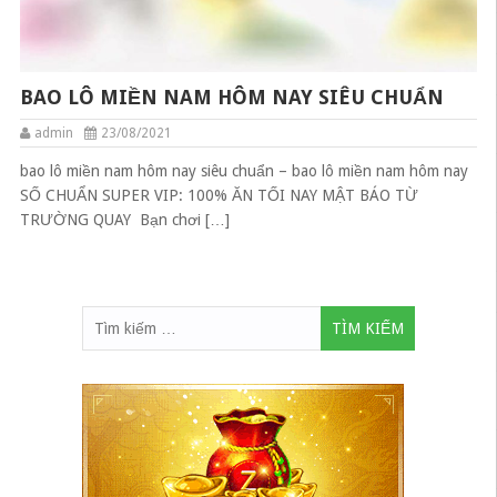
BAO LÔ MIỀN NAM HÔM NAY SIÊU CHUẨN
admin
23/08/2021
bao lô miền nam hôm nay siêu chuẩn – bao lô miền nam hôm nay
SỐ CHUẨN SUPER VIP: 100% ĂN TỐI NAY MẬT BÁO TỪ
TRƯỜNG QUAY Bạn chơi […]
Tìm
kiếm
cho: