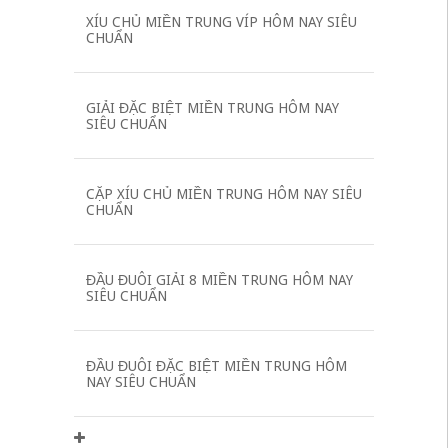
XÍU CHỦ MIỀN TRUNG VÍP HÔM NAY SIÊU
CHUẨN
GIẢI ĐẶC BIỆT MIỀN TRUNG HÔM NAY
SIÊU CHUẨN
CẶP XÍU CHỦ MIỀN TRUNG HÔM NAY SIÊU
CHUẨN
ĐẦU ĐUÔI GIẢI 8 MIỀN TRUNG HÔM NAY
SIÊU CHUẨN
ĐẦU ĐUÔI ĐẶC BIỆT MIỀN TRUNG HÔM
NAY SIÊU CHUẨN