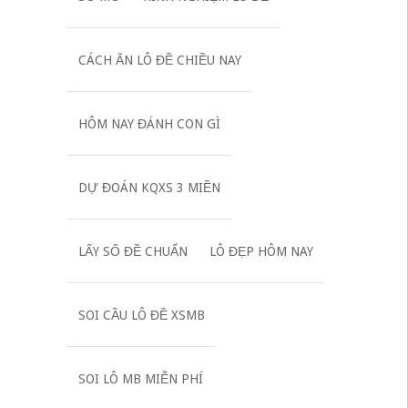
CÁCH ĂN LÔ ĐỀ CHIỀU NAY
HÔM NAY ĐÁNH CON GÌ
DỰ ĐOÁN KQXS 3 MIỀN
LẤY SỐ ĐỀ CHUẨN
LÔ ĐẸP HÔM NAY
SOI CẦU LÔ ĐỀ XSMB
SOI LÔ MB MIỄN PHÍ