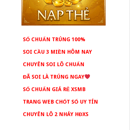
SỐ CHUẨN TRÚNG 100%
SOI CẦU 3 MIỀN HÔM NAY
CHUYÊN SOI LÔ CHUẨN
ĐÃ SOI LÀ TRÚNG NGAY
SỐ CHUẨN GIÁ RẺ XSMB
TRANG WEB CHỐT SỐ UY TÍN
CHUYÊN LÔ 2 NHÁY HĐXS