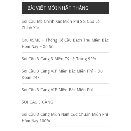
BÀI VIẾT MỚI NHẤT THÁNG
Soi Cầu Mb Chính Xác Miễn Phí Soi Cầu Lô
Chính Xác
Cau XSMB – Thống Kê Cầu Bạch Thủ Miền Bắc
Hôm Nay – Xổ Số
Soi Cầu 3 Càng 3 Miền Tỷ Lệ Trúng 99%
Soi Cầu 3 Càng VIP Miền Bắc Miễn Phí – Dự
Đoán 247
Soi Cầu 3 Càng VIP Miền Bắc Miễn Phí
SOI CẦU 3 CÀNG
Soi Cầu 3 Càng Miền Nam Cực Chuẩn Miễn Phí
Hôm Nay 100%